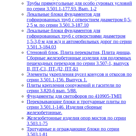
Трубы прямоугольные для особо суровых условий
по серии 3.501.1-177.93. Вып. 1-2
Лекальные блоки фундаментов для
гофрированных труб с отверстием диаметром 0,5-
2,5 м. по серии 3.501.3-187.10
Лекальные блоки фундаментов для
гофрированных труб с отверстиями диаметром
1,5-3,0 м для ж/д и автомобильных дорог по серии
3.501.3-184.03
Стеновой блок, Плита перекрытия, Плита днища,
Сборные железобетонные изделия для подземных
пешеходных переходов по серии 3.507-1, выпуск
II, ПТ-С1, ПТ-Д2, ПТ-Б1
Элементы укрепления русел конусов и откосов по
серии 3.501.1-156. Выпуск 1.
Плиты крепления сооружений и гасители по
серии 3.820-6 вып. 5/88.
Фундаменты для светофоров по 410905-ТМП
Перекрывающие блоки и тротуарные плиты по
серии 3.501.1-146. Изделия сборные
железобетонные.
Железобетонные изделия опор мостов по серии
3.503.1-75
Тротуарные и ограждающие блоки по серии
3.503.1-81