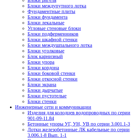
Блоки ригеля
Блоки междупутного лотка
Фундаментные плиты
Блоки фундамента
Блоки лекальные
Угловые стеновые блоки
Блоки подферменников
Блоки шкафной стенки
Блоки междушпального лотка
Блоки уголковые
Блок карнизный
Блоки упора
Блоки кордона
Блоки боковой стенки
Блоки откосной стенки
Блоки экрана
Блоки дырчатые
Блоки пустотелые
Блоки стенки
Инженерные сети и коммуникации
Изделия для колодцев водопроводных по серии
901-09-11.84
Бетонные упоры УГ, УН, УВ по серии 3.001.1-3
Лотки железобетонные ЛК кабельные по серии
3.006.1-8 Вып. 1-1