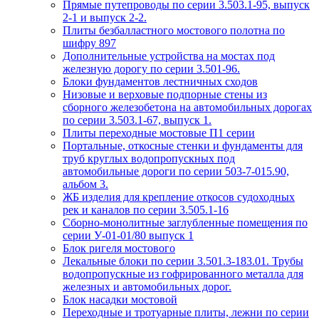
Прямые путепроводы по серии 3.503.1-95, выпуск
2-1 и выпуск 2-2.
Плиты безбалластного мостового полотна по
шифру 897
Дополнительные устройства на мостах под
железную дорогу по серии 3.501-96.
Блоки фундаментов лестничных сходов
Низовые и верховые подпорные стены из
сборного железобетона на автомобильных дорогах
по серии 3.503.1-67, выпуск 1.
Плиты переходные мостовые П1 серии
Портальные, откосные стенки и фундаменты для
труб круглых водопропускных под
автомобильные дороги по серии 503-7-015.90,
альбом 3.
ЖБ изделия для крепление откосов судоходных
рек и каналов по серии 3.505.1-16
Сборно-монолитные заглубленные помещения по
серии У-01-01/80 выпуск 1
Блок ригеля мостового
Лекальные блоки по серии 3.501.3-183.01. Трубы
водопропускные из гофрированного металла для
железных и автомобильных дорог.
Блок насадки мостовой
Переходные и тротуарные плиты, лежни по серии