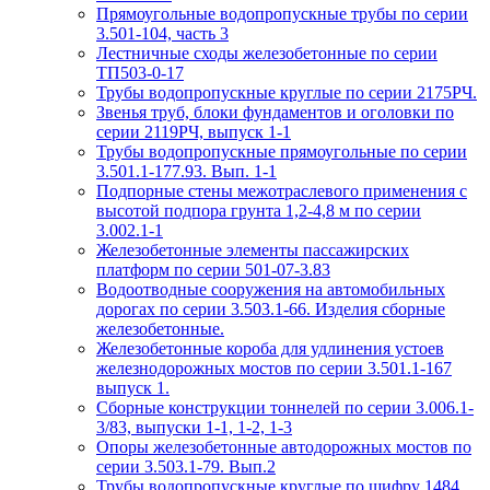
Прямоугольные водопропускные трубы по серии
3.501-104, часть 3
Лестничные сходы железобетонные по серии
ТП503-0-17
Трубы водопропускные круглые по серии 2175РЧ.
Звенья труб, блоки фундаментов и оголовки по
серии 2119РЧ, выпуск 1-1
Трубы водопропускные прямоугольные по серии
3.501.1-177.93. Вып. 1-1
Подпорные стены межотраслевого применения с
высотой подпора грунта 1,2-4,8 м по серии
3.002.1-1
Железобетонные элементы пассажирских
платформ по серии 501-07-3.83
Водоотводные сооружения на автомобильных
дорогах по серии 3.503.1-66. Изделия сборные
железобетонные.
Железобетонные короба для удлинения устоев
железнодорожных мостов по серии 3.501.1-167
выпуск 1.
Сборные конструкции тоннелей по серии 3.006.1-
3/83, выпуски 1-1, 1-2, 1-3
Опоры железобетонные автодорожных мостов по
серии 3.503.1-79. Вып.2
Трубы водопропускные круглые по шифру 1484.