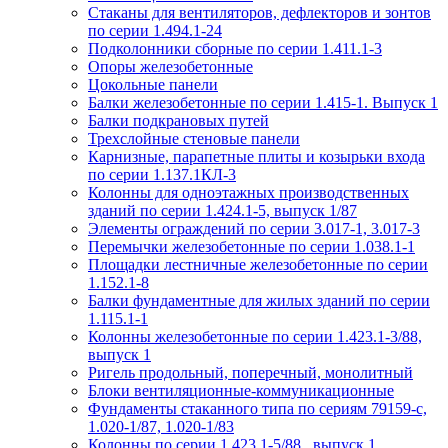
Стаканы для вентиляторов, дефлекторов и зонтов
по серии 1.494.1-24
Подколонники сборные по серии 1.411.1-3
Опоры железобетонные
Цокольные панели
Балки железобетонные по серии 1.415-1. Выпуск 1
Балки подкрановых путей
Трехслойные стеновые панели
Карнизные, парапетные плиты и козырьки входа
по серии 1.137.1КЛ-3
Колонны для одноэтажных производственных
зданий по серии 1.424.1-5, выпуск 1/87
Элементы ограждений по серии 3.017-1, 3.017-3
Перемычки железобетонные по серии 1.038.1-1
Площадки лестничные железобетонные по серии
1.152.1-8
Балки фундаментные для жилых зданий по серии
1.115.1-1
Колонны железобетонные по серии 1.423.1-3/88,
выпуск 1
Ригель продольный, поперечный, монолитный
Блоки вентиляционные-коммуникационные
Фундаменты стаканного типа по сериям 79159-с,
1.020-1/87, 1.020-1/83
Колонны по серии 1.423.1-5/88 , выпуск 1