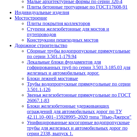
Малые архитектурные формы по серии 320-4
Плиты бетонные тротуарные по ГОСТ17608-91
Индивидуальные изделия
Мостостроение
Плиты покрытия коллекторов
Ступени железобетонные для мостов и
путепроводов
Конструкции пешеходных мостов
Дорожное строительство
Сборные трубы водопропускные прямоугольные
по серии 3.501.1-179.94
Лекальные блоки фундаментов для
гофрированных труб по серии 3.501.3-185.03 для
железных и автомобильных дорог.
Блоки лежней мостовые
Трубы водопропускные прямоугольные по серии
3.501.1-126
Звенья железобетонные прямоугольные по ГОСТ
26067.1-83
Блоки железобетонные удерживающих
ограждений для автомобильных дорог по ТУ
42.11.10–001–15928995–2020 типа "Нью-Джерси"
Унифицированные косогорные водопропускные
трубы для железных и автомобильных дорог по
серии 2338, выпуск 1.