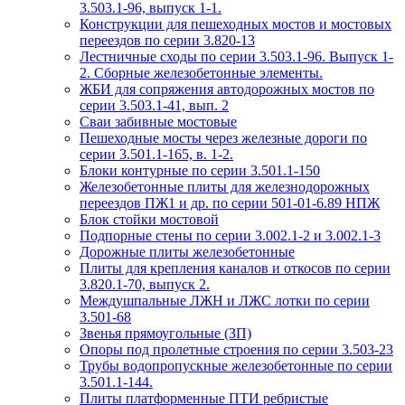
3.503.1-96, выпуск 1-1.
Конструкции для пешеходных мостов и мостовых
переездов по серии 3.820-13
Лестничные сходы по серии 3.503.1-96. Выпуск 1-
2. Сборные железобетонные элементы.
ЖБИ для сопряжения автодорожных мостов по
серии 3.503.1-41, вып. 2
Сваи забивные мостовые
Пешеходные мосты через железные дороги по
серии 3.501.1-165, в. 1-2.
Блоки контурные по серии 3.501.1-150
Железобетонные плиты для железнодорожных
переездов ПЖ1 и др. по серии 501-01-6.89 НПЖ
Блок стойки мостовой
Подпорные стены по серии 3.002.1-2 и 3.002.1-3
Дорожные плиты железобетонные
Плиты для крепления каналов и откосов по серии
3.820.1-70, выпуск 2.
Междушпальные ЛЖН и ЛЖС лотки по серии
3.501-68
Звенья прямоугольные (ЗП)
Опоры под пролетные строения по серии 3.503-23
Трубы водопропускные железобетонные по серии
3.501.1-144.
Плиты платформенные ПТИ ребристые