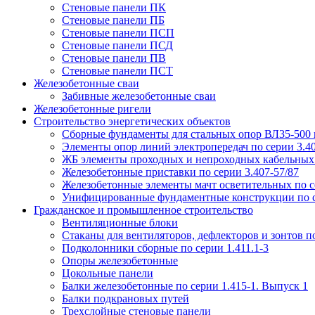
Стеновые панели ПК
Стеновые панели ПБ
Стеновые панели ПСП
Стеновые панели ПСД
Стеновые панели ПВ
Стеновые панели ПСТ
Железобетонные сваи
Забивные железобетонные сваи
Железобетонные ригели
Строительство энергетических объектов
Сборные фундаменты для стальных опор ВЛ35-500 кв
Элементы опор линий электропередач по серии 3.40
ЖБ элементы проходных и непроходных кабельных э
Железобетонные приставки по серии 3.407-57/87
Железобетонные элементы мачт осветительных по се
Унифицированные фундаментные конструкции по с
Гражданское и промышленное строительство
Вентиляционные блоки
Стаканы для вентиляторов, дефлекторов и зонтов по
Подколонники сборные по серии 1.411.1-3
Опоры железобетонные
Цокольные панели
Балки железобетонные по серии 1.415-1. Выпуск 1
Балки подкрановых путей
Трехслойные стеновые панели