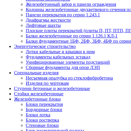
Железобетонный забор и панели ограждения
Колонны железобетонные двухветвевого сечения по 
Панели перекрытия по серии 1.243.1
Диафрагмы жесткости
Лифтовые шахты
Плоские плиты перекрытий (плиты П, ПТ, ПТП, П
Балки железобетонные по серии 1.126.1 КЛ-1
Балки фундаментные 1БФ, 2БФ, 3БФ, 4БФ по серии 1
Энергетическое строительство
Лотки кабельные и крышки к ним
Фундаменты кабельных эстакад
Унифицированные элементы подстанций
Сборные фундаменты для опор ЛЭП
Специальные изделия
Несъемная опалубка из стеклофибробетона
Изделия по чертежам
Ступени бетонные и железобетонные
Стойки железобетонные
Железобетонные блоки
Блоки перекрытия
Бордюрные блоки
Блоки лотка
Блоки ростверка
Стеновые блоки
Блок разделительной полосы