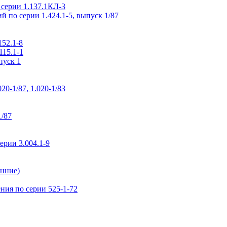
 серии 1.137.1КЛ-3
 по серии 1.424.1-5, выпуск 1/87
52.1-8
115.1-1
пуск 1
0-1/87, 1.020-1/83
1/87
рии 3.004.1-9
нние)
ия по серии 525-1-72