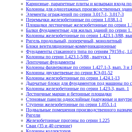
Карнизные, парапетные плиты и козырьки входа по
Колонны для одноэтажных производственных зданий
Элементы ограждений по серии 3.017-1, 3.017-3
Перемычки железобетонные по серии 1.038.1-1
Площадки лестничные железобетонные по серии 1.1
Балки фундаментные для жилых зданий по серии 1.
Колонны железобетонные по серии 1.423.1-3/88, вы
Ригель продольный, поперечный, монолитный
Блоки вентиляционные-коммуникационные
Фундаменты стаканного типа по сериям 79159-с, 1.02
Колонны по серии 1.423.1-5/88 , выпуск 1
Ленточные фундаменты
Колонны фахверковые по серии 1.427.1-3, вып. 3 и 
Колонны двухветвевые по серии КЭ-01-52
Колонны железобетонные по серии 1.424.1-13
Дырчатые блоки для фундаментов под машины по се
Колонны железобетонные по серии 1.423-3, вып. 1
Лестничные марши и бетонные площадки
Стеновые панели однослойные (наружные и внутре
Ступени железобетонные по серии 1.055.1-1
Подвальные помещения производственного назначен
Ригели
Железобетонные прогоны по серии 1.225
Сваи (35 и 40 сечение)
Колонны коллекторов