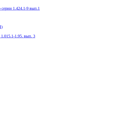
серии 1.424.1-9 вып.1
П)
.015.1-1.95. вып. 3