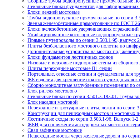
Сборные трубы водопропускные прямоугольные по с
Лекальные блоки фундаментов для гофрированных тр
Блоки лежней мостовые
Трубы водопропускные прямоугольные по серии 3.5
Звенья железобетонные прямоугольные по ГОСТ 26
Блоки железобетонные удерживающих ограждений д
Унифицированные косогорные водопропускные труб
Прямые путепроводы по серии 3.503.1-95, выпуск 2-
Плиты безбалластного мостового полотна по шифр
Дополнительные устройства на мостах под железную
Блоки фундаментов лестничных сходов
Низовые и верховые подпорные стены из сборного ж
Плиты переходные мостовые П1 серии
Портальные, откосные стенки и фундаменты для тру
ЖБ изделия для крепление откосов судоходных рек и
Сборно-монолитные заглубленные помещения по се
Блок ригеля мостового
Лекальные блоки по серии 3.501.3-183.01. Трубы в
Блок насадки мостовой
Переходные и тротуарные плиты, лежни по серии 3.
Конструкции для пешеходных мостов и мостовых пе
Лестничные сходы по серии 3.503.1-96. Выпуск 1-
ЖБИ для сопряжения автодорожных мостов по серии 
Сваи забивные мостовые
Пешеходные мосты через железные дороги по серии 3