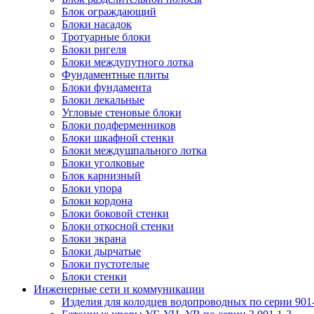
Блок ограждающий
Блоки насадок
Тротуарные блоки
Блоки ригеля
Блоки междупутного лотка
Фундаментные плиты
Блоки фундамента
Блоки лекальные
Угловые стеновые блоки
Блоки подферменников
Блоки шкафной стенки
Блоки междушпального лотка
Блоки уголковые
Блок карнизный
Блоки упора
Блоки кордона
Блоки боковой стенки
Блоки откосной стенки
Блоки экрана
Блоки дырчатые
Блоки пустотелые
Блоки стенки
Инженерные сети и коммуникации
Изделия для колодцев водопроводных по серии 901-