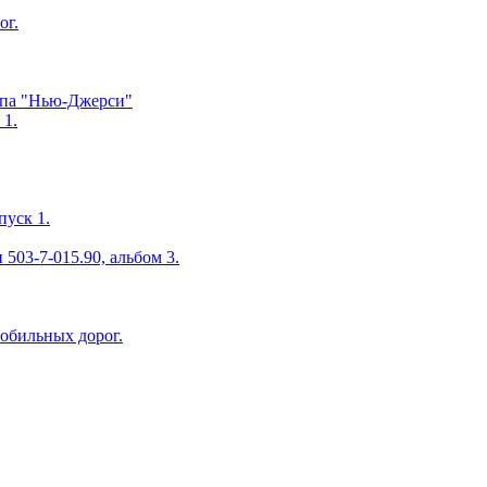
ог.
ипа "Нью-Джерси"
 1.
пуск 1.
503-7-015.90, альбом 3.
мобильных дорог.