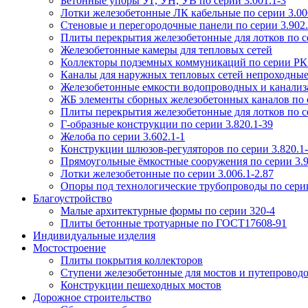
Бетонные упоры УГ, УН, УВ по серии 3.001.1-3
Лотки железобетонные ЛК кабельные по серии 3.006
Стеновые и перегородочные панели по серии 3.902.
Плиты перекрытия железобетонные для лотков по се
Железобетонные камеры для тепловых сетей
Коллекторы подземных коммуникаций по серии РК
Каналы для наружных тепловых сетей непроходные
Железобетонные емкости водопроводных и канализ
ЖБ элементы сборных железобетонных каналов по 
Плиты перекрытия железобетонные для лотков по се
Г-образные конструкции по серии 3.820.1-39
Желоба по серии 3.602.1-1
Конструкции шлюзов-регуляторов по серии 3.820.1
Прямоугольные ёмкостные сооружения по серии 3.9
Лотки железобетонные по серии 3.006.1-2.87
Опоры под технологические трубопроводы по серии
Благоустройство
Малые архитектурные формы по серии 320-4
Плиты бетонные тротуарные по ГОСТ17608-91
Индивидуальные изделия
Мостостроение
Плиты покрытия коллекторов
Ступени железобетонные для мостов и путепровод
Конструкции пешеходных мостов
Дорожное строительство