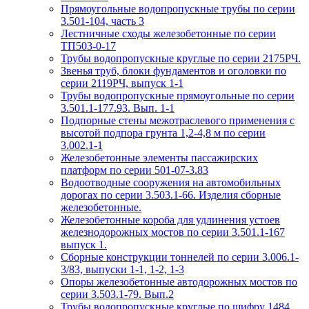
Прямоугольные водопропускные трубы по серии
3.501-104, часть 3
Лестничные сходы железобетонные по серии
ТП503-0-17
Трубы водопропускные круглые по серии 2175РЧ.
Звенья труб, блоки фундаментов и оголовки по
серии 2119РЧ, выпуск 1-1
Трубы водопропускные прямоугольные по серии
3.501.1-177.93. Вып. 1-1
Подпорные стены межотраслевого применения с
высотой подпора грунта 1,2-4,8 м по серии
3.002.1-1
Железобетонные элементы пассажирских
платформ по серии 501-07-3.83
Водоотводные сооружения на автомобильных
дорогах по серии 3.503.1-66. Изделия сборные
железобетонные.
Железобетонные короба для удлинения устоев
железнодорожных мостов по серии 3.501.1-167
выпуск 1.
Сборные конструкции тоннелей по серии 3.006.1-
3/83, выпуски 1-1, 1-2, 1-3
Опоры железобетонные автодорожных мостов по
серии 3.503.1-79. Вып.2
Трубы водопропускные круглые по шифру 1484.