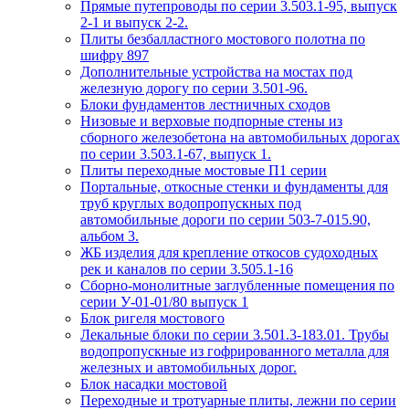
Прямые путепроводы по серии 3.503.1-95, выпуск
2-1 и выпуск 2-2.
Плиты безбалластного мостового полотна по
шифру 897
Дополнительные устройства на мостах под
железную дорогу по серии 3.501-96.
Блоки фундаментов лестничных сходов
Низовые и верховые подпорные стены из
сборного железобетона на автомобильных дорогах
по серии 3.503.1-67, выпуск 1.
Плиты переходные мостовые П1 серии
Портальные, откосные стенки и фундаменты для
труб круглых водопропускных под
автомобильные дороги по серии 503-7-015.90,
альбом 3.
ЖБ изделия для крепление откосов судоходных
рек и каналов по серии 3.505.1-16
Сборно-монолитные заглубленные помещения по
серии У-01-01/80 выпуск 1
Блок ригеля мостового
Лекальные блоки по серии 3.501.3-183.01. Трубы
водопропускные из гофрированного металла для
железных и автомобильных дорог.
Блок насадки мостовой
Переходные и тротуарные плиты, лежни по серии