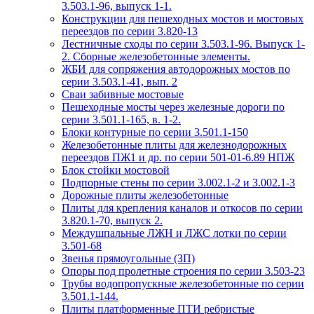
3.503.1-96, выпуск 1-1.
Конструкции для пешеходных мостов и мостовых
переездов по серии 3.820-13
Лестничные сходы по серии 3.503.1-96. Выпуск 1-
2. Сборные железобетонные элементы.
ЖБИ для сопряжения автодорожных мостов по
серии 3.503.1-41, вып. 2
Сваи забивные мостовые
Пешеходные мосты через железные дороги по
серии 3.501.1-165, в. 1-2.
Блоки контурные по серии 3.501.1-150
Железобетонные плиты для железнодорожных
переездов ПЖ1 и др. по серии 501-01-6.89 НПЖ
Блок стойки мостовой
Подпорные стены по серии 3.002.1-2 и 3.002.1-3
Дорожные плиты железобетонные
Плиты для крепления каналов и откосов по серии
3.820.1-70, выпуск 2.
Междушпальные ЛЖН и ЛЖС лотки по серии
3.501-68
Звенья прямоугольные (ЗП)
Опоры под пролетные строения по серии 3.503-23
Трубы водопропускные железобетонные по серии
3.501.1-144.
Плиты платформенные ПТИ ребристые