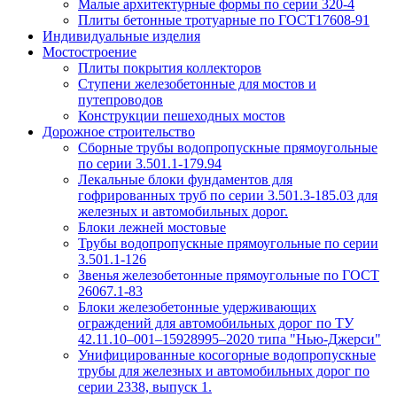
Малые архитектурные формы по серии 320-4
Плиты бетонные тротуарные по ГОСТ17608-91
Индивидуальные изделия
Мостостроение
Плиты покрытия коллекторов
Ступени железобетонные для мостов и
путепроводов
Конструкции пешеходных мостов
Дорожное строительство
Сборные трубы водопропускные прямоугольные
по серии 3.501.1-179.94
Лекальные блоки фундаментов для
гофрированных труб по серии 3.501.3-185.03 для
железных и автомобильных дорог.
Блоки лежней мостовые
Трубы водопропускные прямоугольные по серии
3.501.1-126
Звенья железобетонные прямоугольные по ГОСТ
26067.1-83
Блоки железобетонные удерживающих
ограждений для автомобильных дорог по ТУ
42.11.10–001–15928995–2020 типа "Нью-Джерси"
Унифицированные косогорные водопропускные
трубы для железных и автомобильных дорог по
серии 2338, выпуск 1.