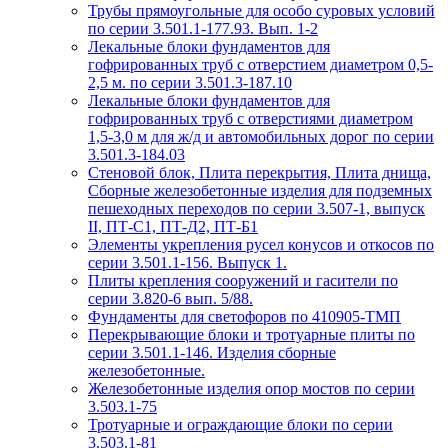
Трубы прямоугольные для особо суровых условий
по серии 3.501.1-177.93. Вып. 1-2
Лекальные блоки фундаментов для
гофрированных труб с отверстием диаметром 0,5-
2,5 м. по серии 3.501.3-187.10
Лекальные блоки фундаментов для
гофрированных труб с отверстиями диаметром
1,5-3,0 м для ж/д и автомобильных дорог по серии
3.501.3-184.03
Стеновой блок, Плита перекрытия, Плита днища,
Сборные железобетонные изделия для подземных
пешеходных переходов по серии 3.507-1, выпуск
II, ПТ-С1, ПТ-Д2, ПТ-Б1
Элементы укрепления русел конусов и откосов по
серии 3.501.1-156. Выпуск 1.
Плиты крепления сооружений и гасители по
серии 3.820-6 вып. 5/88.
Фундаменты для светофоров по 410905-ТМП
Перекрывающие блоки и тротуарные плиты по
серии 3.501.1-146. Изделия сборные
железобетонные.
Железобетонные изделия опор мостов по серии
3.503.1-75
Тротуарные и ограждающие блоки по серии
3.503.1-81