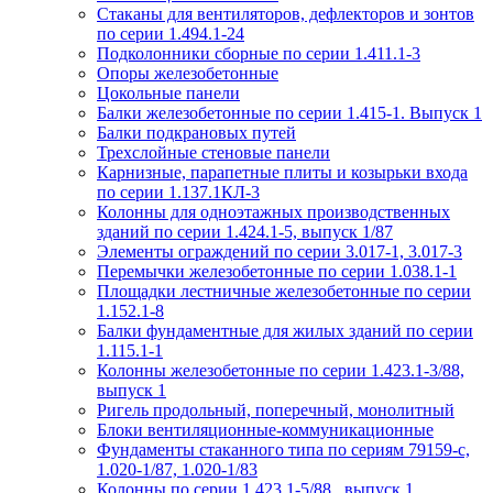
Стаканы для вентиляторов, дефлекторов и зонтов
по серии 1.494.1-24
Подколонники сборные по серии 1.411.1-3
Опоры железобетонные
Цокольные панели
Балки железобетонные по серии 1.415-1. Выпуск 1
Балки подкрановых путей
Трехслойные стеновые панели
Карнизные, парапетные плиты и козырьки входа
по серии 1.137.1КЛ-3
Колонны для одноэтажных производственных
зданий по серии 1.424.1-5, выпуск 1/87
Элементы ограждений по серии 3.017-1, 3.017-3
Перемычки железобетонные по серии 1.038.1-1
Площадки лестничные железобетонные по серии
1.152.1-8
Балки фундаментные для жилых зданий по серии
1.115.1-1
Колонны железобетонные по серии 1.423.1-3/88,
выпуск 1
Ригель продольный, поперечный, монолитный
Блоки вентиляционные-коммуникационные
Фундаменты стаканного типа по сериям 79159-с,
1.020-1/87, 1.020-1/83
Колонны по серии 1.423.1-5/88 , выпуск 1