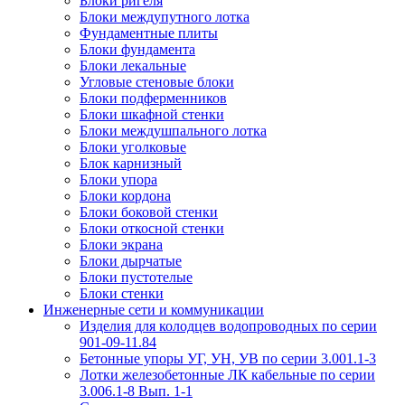
Блоки ригеля
Блоки междупутного лотка
Фундаментные плиты
Блоки фундамента
Блоки лекальные
Угловые стеновые блоки
Блоки подферменников
Блоки шкафной стенки
Блоки междушпального лотка
Блоки уголковые
Блок карнизный
Блоки упора
Блоки кордона
Блоки боковой стенки
Блоки откосной стенки
Блоки экрана
Блоки дырчатые
Блоки пустотелые
Блоки стенки
Инженерные сети и коммуникации
Изделия для колодцев водопроводных по серии
901-09-11.84
Бетонные упоры УГ, УН, УВ по серии 3.001.1-3
Лотки железобетонные ЛК кабельные по серии
3.006.1-8 Вып. 1-1