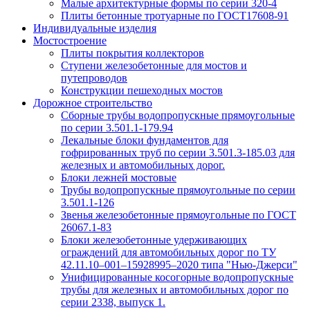
Малые архитектурные формы по серии 320-4
Плиты бетонные тротуарные по ГОСТ17608-91
Индивидуальные изделия
Мостостроение
Плиты покрытия коллекторов
Ступени железобетонные для мостов и
путепроводов
Конструкции пешеходных мостов
Дорожное строительство
Сборные трубы водопропускные прямоугольные
по серии 3.501.1-179.94
Лекальные блоки фундаментов для
гофрированных труб по серии 3.501.3-185.03 для
железных и автомобильных дорог.
Блоки лежней мостовые
Трубы водопропускные прямоугольные по серии
3.501.1-126
Звенья железобетонные прямоугольные по ГОСТ
26067.1-83
Блоки железобетонные удерживающих
ограждений для автомобильных дорог по ТУ
42.11.10–001–15928995–2020 типа "Нью-Джерси"
Унифицированные косогорные водопропускные
трубы для железных и автомобильных дорог по
серии 2338, выпуск 1.