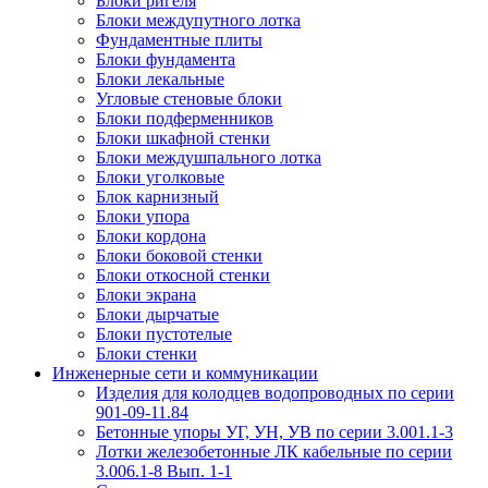
Блоки ригеля
Блоки междупутного лотка
Фундаментные плиты
Блоки фундамента
Блоки лекальные
Угловые стеновые блоки
Блоки подферменников
Блоки шкафной стенки
Блоки междушпального лотка
Блоки уголковые
Блок карнизный
Блоки упора
Блоки кордона
Блоки боковой стенки
Блоки откосной стенки
Блоки экрана
Блоки дырчатые
Блоки пустотелые
Блоки стенки
Инженерные сети и коммуникации
Изделия для колодцев водопроводных по серии
901-09-11.84
Бетонные упоры УГ, УН, УВ по серии 3.001.1-3
Лотки железобетонные ЛК кабельные по серии
3.006.1-8 Вып. 1-1