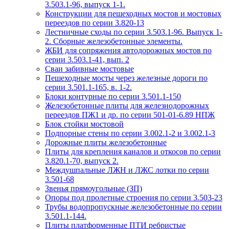
3.503.1-96, выпуск 1-1.
Конструкции для пешеходных мостов и мостовых
переездов по серии 3.820-13
Лестничные сходы по серии 3.503.1-96. Выпуск 1-
2. Сборные железобетонные элементы.
ЖБИ для сопряжения автодорожных мостов по
серии 3.503.1-41, вып. 2
Сваи забивные мостовые
Пешеходные мосты через железные дороги по
серии 3.501.1-165, в. 1-2.
Блоки контурные по серии 3.501.1-150
Железобетонные плиты для железнодорожных
переездов ПЖ1 и др. по серии 501-01-6.89 НПЖ
Блок стойки мостовой
Подпорные стены по серии 3.002.1-2 и 3.002.1-3
Дорожные плиты железобетонные
Плиты для крепления каналов и откосов по серии
3.820.1-70, выпуск 2.
Междушпальные ЛЖН и ЛЖС лотки по серии
3.501-68
Звенья прямоугольные (ЗП)
Опоры под пролетные строения по серии 3.503-23
Трубы водопропускные железобетонные по серии
3.501.1-144.
Плиты платформенные ПТИ ребристые