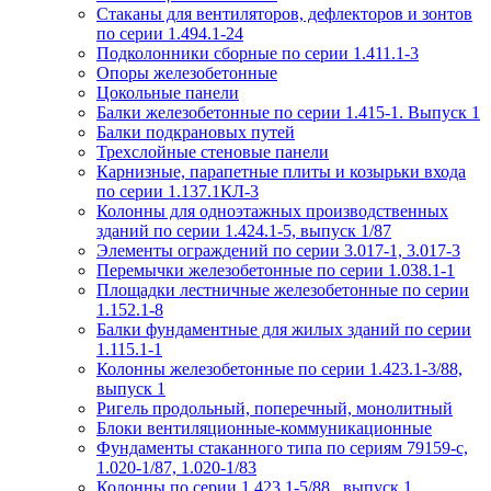
Стаканы для вентиляторов, дефлекторов и зонтов
по серии 1.494.1-24
Подколонники сборные по серии 1.411.1-3
Опоры железобетонные
Цокольные панели
Балки железобетонные по серии 1.415-1. Выпуск 1
Балки подкрановых путей
Трехслойные стеновые панели
Карнизные, парапетные плиты и козырьки входа
по серии 1.137.1КЛ-3
Колонны для одноэтажных производственных
зданий по серии 1.424.1-5, выпуск 1/87
Элементы ограждений по серии 3.017-1, 3.017-3
Перемычки железобетонные по серии 1.038.1-1
Площадки лестничные железобетонные по серии
1.152.1-8
Балки фундаментные для жилых зданий по серии
1.115.1-1
Колонны железобетонные по серии 1.423.1-3/88,
выпуск 1
Ригель продольный, поперечный, монолитный
Блоки вентиляционные-коммуникационные
Фундаменты стаканного типа по сериям 79159-с,
1.020-1/87, 1.020-1/83
Колонны по серии 1.423.1-5/88 , выпуск 1