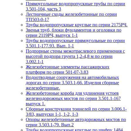
Прямоугольные водопропускные трубы по серии
3.501-104, часть 3
Лестничные сходы железобетонные по серии
ТП503-0-17
Трубы водопропускные круглые по серии 2175РЧ.
Звенья труб, блоки фундаментов и оголовки по
серии 2119РЧ, выпуск 1-1
Трубы водопропускные прямоугольные по серии
3.501.1-177.93. Вып. 1-1
Подпорные стены межотраслевого применения с
высотой подпора грунта 1,2-4,8 м по серии
3.002.1-1
Железобетонные элементы пассажирских
платформ по серии 501-07-3.83
Водоотводные сооружения на автомобильных
дорогах по серии 3.503.1-66. Изделия сборные
железобетонные.
Железобетонные короба для удлинения устоев
железнодорожных мостов по серии 3.501.1-167
выпуск 1.
Сборные конструкции тоннелей по серии 3.006.1-
3/83, выпуски 1-1, 1-2, 1-3
Опоры железобетонные автодорожных мостов по
серии 3.503.1-79. Вып.2
Трубы водопропускные круглые по шифру 1484.