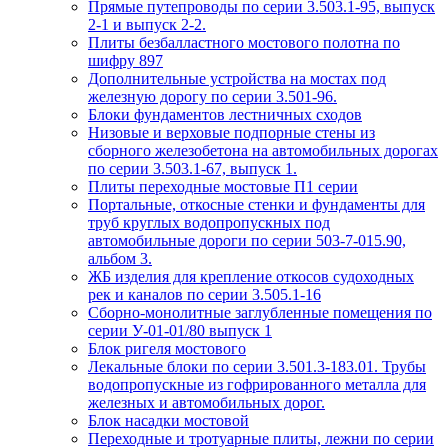
Прямые путепроводы по серии 3.503.1-95, выпуск
2-1 и выпуск 2-2.
Плиты безбалластного мостового полотна по
шифру 897
Дополнительные устройства на мостах под
железную дорогу по серии 3.501-96.
Блоки фундаментов лестничных сходов
Низовые и верховые подпорные стены из
сборного железобетона на автомобильных дорогах
по серии 3.503.1-67, выпуск 1.
Плиты переходные мостовые П1 серии
Портальные, откосные стенки и фундаменты для
труб круглых водопропускных под
автомобильные дороги по серии 503-7-015.90,
альбом 3.
ЖБ изделия для крепление откосов судоходных
рек и каналов по серии 3.505.1-16
Сборно-монолитные заглубленные помещения по
серии У-01-01/80 выпуск 1
Блок ригеля мостового
Лекальные блоки по серии 3.501.3-183.01. Трубы
водопропускные из гофрированного металла для
железных и автомобильных дорог.
Блок насадки мостовой
Переходные и тротуарные плиты, лежни по серии