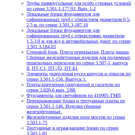
Трубы прямоугольные для особо суровых условий
по серии 3.501.1-177.93. Вып. 1-2
Лекальные блоки фундаментов для
гофрированных труб с отверстием диаметром 0,5-
2,5 м. по серии 3.501.3-187.10
Лекальные блоки фундаментов для
гофрированных труб с отверстиями диаметром
1,5-3,0 м для ж/д и автомобильных дорог по серии
3.501.3-184.03
Стеновой блок, Плита перекрытия, Плита днища,
Сборные железобетонные изделия для подземных
пешеходных переходов по серии 3.507-1, выпуск
II, ПТ-С1, ПТ-Д2, ПТ-Б1
Элементы укрепления русел конусов и откосов по
серии 3.501.1-156. Выпуск 1.
Плиты крепления сооружений и гасители по
серии 3.820-6 вып. 5/88.
Фундаменты для светофоров по 410905-ТМП
Перекрывающие блоки и тротуарные плиты по
серии 3.501.1-146. Изделия сборные
железобетонные.
Железобетонные изделия опор мостов по серии
3.503.1-75
Тротуарные и ограждающие блоки по серии
3.503.1-81