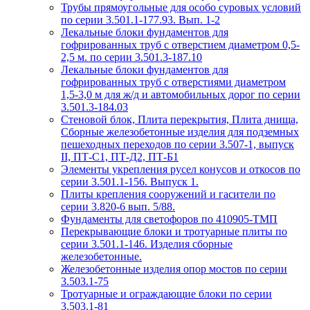
Трубы прямоугольные для особо суровых условий
по серии 3.501.1-177.93. Вып. 1-2
Лекальные блоки фундаментов для
гофрированных труб с отверстием диаметром 0,5-
2,5 м. по серии 3.501.3-187.10
Лекальные блоки фундаментов для
гофрированных труб с отверстиями диаметром
1,5-3,0 м для ж/д и автомобильных дорог по серии
3.501.3-184.03
Стеновой блок, Плита перекрытия, Плита днища,
Сборные железобетонные изделия для подземных
пешеходных переходов по серии 3.507-1, выпуск
II, ПТ-С1, ПТ-Д2, ПТ-Б1
Элементы укрепления русел конусов и откосов по
серии 3.501.1-156. Выпуск 1.
Плиты крепления сооружений и гасители по
серии 3.820-6 вып. 5/88.
Фундаменты для светофоров по 410905-ТМП
Перекрывающие блоки и тротуарные плиты по
серии 3.501.1-146. Изделия сборные
железобетонные.
Железобетонные изделия опор мостов по серии
3.503.1-75
Тротуарные и ограждающие блоки по серии
3.503.1-81