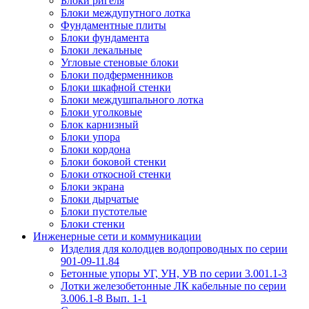
Блоки ригеля
Блоки междупутного лотка
Фундаментные плиты
Блоки фундамента
Блоки лекальные
Угловые стеновые блоки
Блоки подферменников
Блоки шкафной стенки
Блоки междушпального лотка
Блоки уголковые
Блок карнизный
Блоки упора
Блоки кордона
Блоки боковой стенки
Блоки откосной стенки
Блоки экрана
Блоки дырчатые
Блоки пустотелые
Блоки стенки
Инженерные сети и коммуникации
Изделия для колодцев водопроводных по серии
901-09-11.84
Бетонные упоры УГ, УН, УВ по серии 3.001.1-3
Лотки железобетонные ЛК кабельные по серии
3.006.1-8 Вып. 1-1