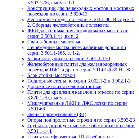
3.503.1-96, выпуск 1-1.
Конструкции для пешеходных мостов и мостовых
переездов по серии 3.820-13
Лестничные сходы по серии 3.503.1-96. Выпуск 1-
2. Сборные железобетонные элементы.
ЖБИ для сопряжения автодорожных мостов по
серии 3.503.1-41, вып. 2
Сваи забивные мостовые
Пешеходные мосты через железные дороги по
серии 3.501.1-165, в. 1-2.
Блоки контурные по серии 3.501.1-150
Железобетонные плиты для железнодорожных
переездов ПЖ1 и др. по серии 501-01-6.89 НПЖ
Блок стойки мостовой
Подпорные стены по серии 3.002.1-2 и 3.002.1-3
Дорожные плиты железобетонные
Плиты для крепления каналов и откосов по серии
3.820.1-70, выпуск 2.
Междушпальные ЛЖН и ЛЖС лотки по серии
3.501-68
Звенья прямоугольные (ЗП)
Опоры под пролетные строения по серии 3.503-23
Трубы водопропускные железобетонные по серии
3.501.1-144.
Плиты платформенные ПТИ ребристые