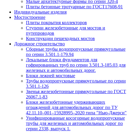
Малые архитектурные формы по серии 320-4
Плиты бетонные тротуарные по ГОСТ17608-91
Индивидуальные изделия
Мостостроение
Плиты покрытия коллекторов
Ступени железобетонные для мостов и
путепроводов
Конструкции пешеходных мостов
Дорожное строительство
Сборные трубы водопропускные прямоугольные
по серии 3.501.1-179.94
Лекальные блоки фундаментов для
гофрированных труб по серии 3.501.3-185.03 для
железных и автомобильных дорог.
Блоки лежней мостовые
Трубы водопропускные прямоугольные по серии
3.501.1-126
Звенья железобетонные прямоугольные по ГОСТ
26067.1-83
Блоки железобетонные удерживающих
ограждений для автомобильных дорог по ТУ
42.11.10–001–15928995–2020 типа "Нью-Джерси"
Унифицированные косогорные водопропускные
трубы для железных и автомобильных дорог по
серии 2338, выпуск 1.