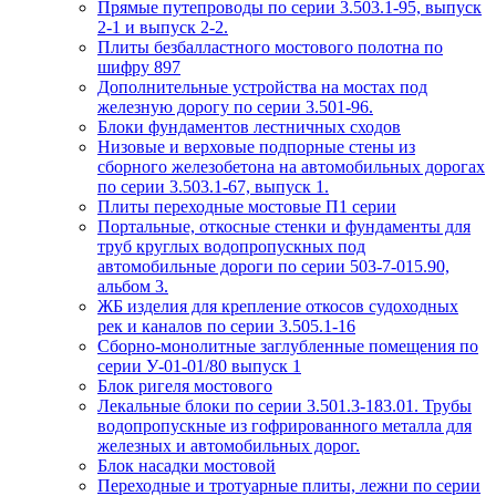
Прямые путепроводы по серии 3.503.1-95, выпуск
2-1 и выпуск 2-2.
Плиты безбалластного мостового полотна по
шифру 897
Дополнительные устройства на мостах под
железную дорогу по серии 3.501-96.
Блоки фундаментов лестничных сходов
Низовые и верховые подпорные стены из
сборного железобетона на автомобильных дорогах
по серии 3.503.1-67, выпуск 1.
Плиты переходные мостовые П1 серии
Портальные, откосные стенки и фундаменты для
труб круглых водопропускных под
автомобильные дороги по серии 503-7-015.90,
альбом 3.
ЖБ изделия для крепление откосов судоходных
рек и каналов по серии 3.505.1-16
Сборно-монолитные заглубленные помещения по
серии У-01-01/80 выпуск 1
Блок ригеля мостового
Лекальные блоки по серии 3.501.3-183.01. Трубы
водопропускные из гофрированного металла для
железных и автомобильных дорог.
Блок насадки мостовой
Переходные и тротуарные плиты, лежни по серии