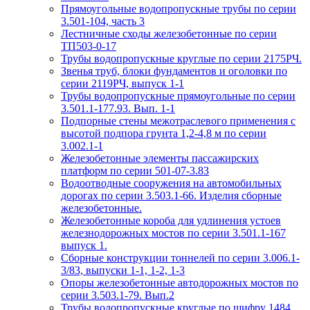
Прямоугольные водопропускные трубы по серии
3.501-104, часть 3
Лестничные сходы железобетонные по серии
ТП503-0-17
Трубы водопропускные круглые по серии 2175РЧ.
Звенья труб, блоки фундаментов и оголовки по
серии 2119РЧ, выпуск 1-1
Трубы водопропускные прямоугольные по серии
3.501.1-177.93. Вып. 1-1
Подпорные стены межотраслевого применения с
высотой подпора грунта 1,2-4,8 м по серии
3.002.1-1
Железобетонные элементы пассажирских
платформ по серии 501-07-3.83
Водоотводные сооружения на автомобильных
дорогах по серии 3.503.1-66. Изделия сборные
железобетонные.
Железобетонные короба для удлинения устоев
железнодорожных мостов по серии 3.501.1-167
выпуск 1.
Сборные конструкции тоннелей по серии 3.006.1-
3/83, выпуски 1-1, 1-2, 1-3
Опоры железобетонные автодорожных мостов по
серии 3.503.1-79. Вып.2
Трубы водопропускные круглые по шифру 1484.