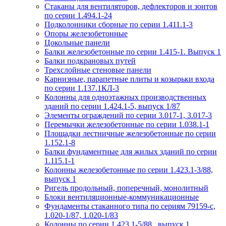
Стаканы для вентиляторов, дефлекторов и зонтов
по серии 1.494.1-24
Подколонники сборные по серии 1.411.1-3
Опоры железобетонные
Цокольные панели
Балки железобетонные по серии 1.415-1. Выпуск 1
Балки подкрановых путей
Трехслойные стеновые панели
Карнизные, парапетные плиты и козырьки входа
по серии 1.137.1КЛ-3
Колонны для одноэтажных производственных
зданий по серии 1.424.1-5, выпуск 1/87
Элементы ограждений по серии 3.017-1, 3.017-3
Перемычки железобетонные по серии 1.038.1-1
Площадки лестничные железобетонные по серии
1.152.1-8
Балки фундаментные для жилых зданий по серии
1.115.1-1
Колонны железобетонные по серии 1.423.1-3/88,
выпуск 1
Ригель продольный, поперечный, монолитный
Блоки вентиляционные-коммуникационные
Фундаменты стаканного типа по сериям 79159-с,
1.020-1/87, 1.020-1/83
Колонны по серии 1.423.1-5/88 , выпуск 1