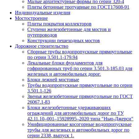
Малые архитектурные формы по серии 320-4
Плиты бетонные тротуарные по ГОСТ17608-91
Индивидуальные изделия
Мостостроение
Плиты покрытия коллекторов
Ступени железобетонные для мостов и
путепроводов
Конструкции пешеходных мостов
Дорожное строительство
Сборные трубы водопропускные прямоугольные
по серии 3.501.1-179.94
Лекальные блоки фундаментов для
гофрированных труб по серии 3.501.3-185.03 для
железных и автомобильных дорог.
Блоки лежней мостовые
Трубы водопропускные прямоугольные по серии
3.501.1-126
Звенья железобетонные прямоугольные по ГОСТ
26067.1-83
Блоки железобетонные удерживающих
ограждений для автомобильных дорог по ТУ
42.11.10–001–15928995–2020 типа "Нью-Джерси"
Унифицированные косогорные водопропускные
трубы для железных и автомобильных дорог по
серии 2338, выпуск 1.