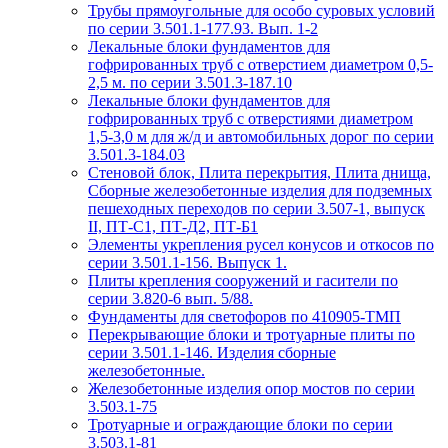
Трубы прямоугольные для особо суровых условий
по серии 3.501.1-177.93. Вып. 1-2
Лекальные блоки фундаментов для
гофрированных труб с отверстием диаметром 0,5-
2,5 м. по серии 3.501.3-187.10
Лекальные блоки фундаментов для
гофрированных труб с отверстиями диаметром
1,5-3,0 м для ж/д и автомобильных дорог по серии
3.501.3-184.03
Стеновой блок, Плита перекрытия, Плита днища,
Сборные железобетонные изделия для подземных
пешеходных переходов по серии 3.507-1, выпуск
II, ПТ-С1, ПТ-Д2, ПТ-Б1
Элементы укрепления русел конусов и откосов по
серии 3.501.1-156. Выпуск 1.
Плиты крепления сооружений и гасители по
серии 3.820-6 вып. 5/88.
Фундаменты для светофоров по 410905-ТМП
Перекрывающие блоки и тротуарные плиты по
серии 3.501.1-146. Изделия сборные
железобетонные.
Железобетонные изделия опор мостов по серии
3.503.1-75
Тротуарные и ограждающие блоки по серии
3.503.1-81