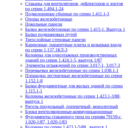
Стаканы для вентиляторов, дефлекторов и зонтов
по серии 1.494.1-24
Подколонники сборные по серии 1.411.1-3
Опоры железобетонные
Цокольные панели
Балки железобетонные по серии 1.415-1. Выпуск 1
Балки подкрановых путей
Трехслойные стеновые панели
Карнизные, парапетные плиты и козырьки входа
по серии 1.137.1КЛ-3
Колонны для одноэтажных производственных
зданий по серии 1.424.1-5, выпуск 1/87
Элементы ограждений по серии 3.017-1, 3.017-3
Перемычки железобетонные по серии 1.038.1-1
Площадки лестничные железобетонные по серии
1.152.1-8
Балки фундаментные для жилых зданий по серии
1.115.1-1
Колонны железобетонные по серии 1.423.1-3/88,
выпуск 1
Ригель продольный, поперечный, монолитный
Блоки вентиляционные-коммуникационные
Фундаменты стаканного типа по сериям 79159-с,
1.020-1/87, 1.020-1/83
Колонны по серии 1.423.1-5/88 , выпуск 1