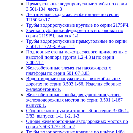
Прямоугольные водопропускные трубы по серии
3.501-104, часть 3
Лестничные сходы железобетонные по серии
ТП503-0-17
Трубы водопропускные круглые по серии 2175РЧ.
Звенья труб, блоки фундаментов и оголовки по
серии 2119РЧ, выпуск 1-1
Трубы водопропускные прямоугольные по серии
3.501.1-177.93. Вып. 1-1
Подпорные стены межотраслевого применения с
высотой подпора грунта 1,2-4,8 м по серии
3.002.1-1
Железобетонные элементы пассажирских
платформ по серии 501-07-3.83
Водоотводные сооружения на автомобильных
дорогах по серии 3.503.1-66. Изделия сборные
железобетонные.
Железобетонные короба для удлинения устоев
железнодорожных мостов по серии 3.501.1-167
выпуск 1.
Сборные конструкции тоннелей по серии 3.006.1-
3/83, выпуски 1-1, 1-2, 1-3
Опоры железобетонные автодорожных мостов по
серии 3.503.1-79. Вып.2
Трубы водопропускные круглые по шифру 1484.