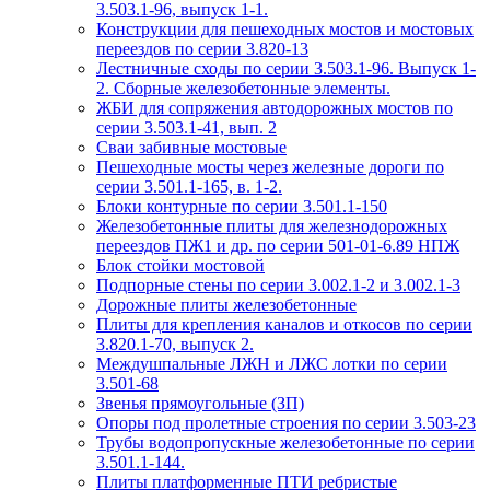
3.503.1-96, выпуск 1-1.
Конструкции для пешеходных мостов и мостовых
переездов по серии 3.820-13
Лестничные сходы по серии 3.503.1-96. Выпуск 1-
2. Сборные железобетонные элементы.
ЖБИ для сопряжения автодорожных мостов по
серии 3.503.1-41, вып. 2
Сваи забивные мостовые
Пешеходные мосты через железные дороги по
серии 3.501.1-165, в. 1-2.
Блоки контурные по серии 3.501.1-150
Железобетонные плиты для железнодорожных
переездов ПЖ1 и др. по серии 501-01-6.89 НПЖ
Блок стойки мостовой
Подпорные стены по серии 3.002.1-2 и 3.002.1-3
Дорожные плиты железобетонные
Плиты для крепления каналов и откосов по серии
3.820.1-70, выпуск 2.
Междушпальные ЛЖН и ЛЖС лотки по серии
3.501-68
Звенья прямоугольные (ЗП)
Опоры под пролетные строения по серии 3.503-23
Трубы водопропускные железобетонные по серии
3.501.1-144.
Плиты платформенные ПТИ ребристые