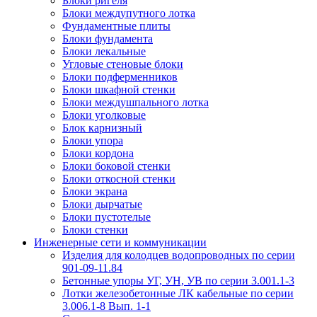
Блоки ригеля
Блоки междупутного лотка
Фундаментные плиты
Блоки фундамента
Блоки лекальные
Угловые стеновые блоки
Блоки подферменников
Блоки шкафной стенки
Блоки междушпального лотка
Блоки уголковые
Блок карнизный
Блоки упора
Блоки кордона
Блоки боковой стенки
Блоки откосной стенки
Блоки экрана
Блоки дырчатые
Блоки пустотелые
Блоки стенки
Инженерные сети и коммуникации
Изделия для колодцев водопроводных по серии
901-09-11.84
Бетонные упоры УГ, УН, УВ по серии 3.001.1-3
Лотки железобетонные ЛК кабельные по серии
3.006.1-8 Вып. 1-1