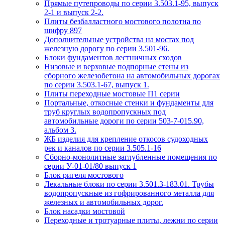
Прямые путепроводы по серии 3.503.1-95, выпуск
2-1 и выпуск 2-2.
Плиты безбалластного мостового полотна по
шифру 897
Дополнительные устройства на мостах под
железную дорогу по серии 3.501-96.
Блоки фундаментов лестничных сходов
Низовые и верховые подпорные стены из
сборного железобетона на автомобильных дорогах
по серии 3.503.1-67, выпуск 1.
Плиты переходные мостовые П1 серии
Портальные, откосные стенки и фундаменты для
труб круглых водопропускных под
автомобильные дороги по серии 503-7-015.90,
альбом 3.
ЖБ изделия для крепление откосов судоходных
рек и каналов по серии 3.505.1-16
Сборно-монолитные заглубленные помещения по
серии У-01-01/80 выпуск 1
Блок ригеля мостового
Лекальные блоки по серии 3.501.3-183.01. Трубы
водопропускные из гофрированного металла для
железных и автомобильных дорог.
Блок насадки мостовой
Переходные и тротуарные плиты, лежни по серии