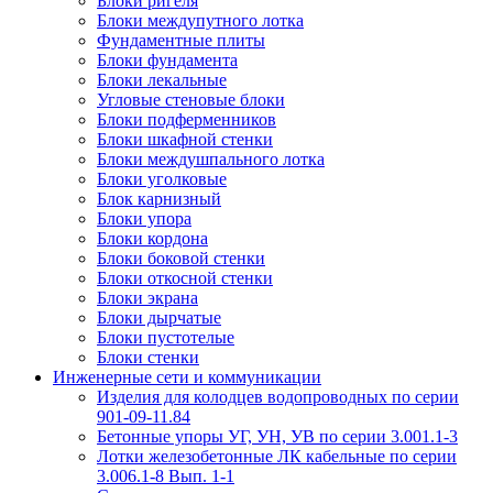
Блоки ригеля
Блоки междупутного лотка
Фундаментные плиты
Блоки фундамента
Блоки лекальные
Угловые стеновые блоки
Блоки подферменников
Блоки шкафной стенки
Блоки междушпального лотка
Блоки уголковые
Блок карнизный
Блоки упора
Блоки кордона
Блоки боковой стенки
Блоки откосной стенки
Блоки экрана
Блоки дырчатые
Блоки пустотелые
Блоки стенки
Инженерные сети и коммуникации
Изделия для колодцев водопроводных по серии
901-09-11.84
Бетонные упоры УГ, УН, УВ по серии 3.001.1-3
Лотки железобетонные ЛК кабельные по серии
3.006.1-8 Вып. 1-1