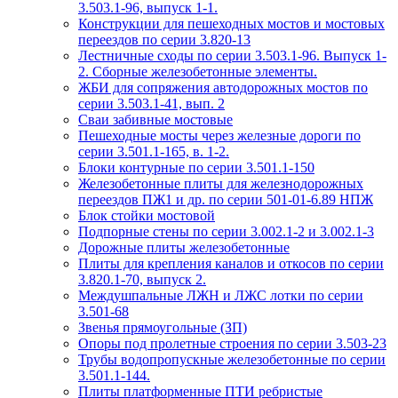
3.503.1-96, выпуск 1-1.
Конструкции для пешеходных мостов и мостовых
переездов по серии 3.820-13
Лестничные сходы по серии 3.503.1-96. Выпуск 1-
2. Сборные железобетонные элементы.
ЖБИ для сопряжения автодорожных мостов по
серии 3.503.1-41, вып. 2
Сваи забивные мостовые
Пешеходные мосты через железные дороги по
серии 3.501.1-165, в. 1-2.
Блоки контурные по серии 3.501.1-150
Железобетонные плиты для железнодорожных
переездов ПЖ1 и др. по серии 501-01-6.89 НПЖ
Блок стойки мостовой
Подпорные стены по серии 3.002.1-2 и 3.002.1-3
Дорожные плиты железобетонные
Плиты для крепления каналов и откосов по серии
3.820.1-70, выпуск 2.
Междушпальные ЛЖН и ЛЖС лотки по серии
3.501-68
Звенья прямоугольные (ЗП)
Опоры под пролетные строения по серии 3.503-23
Трубы водопропускные железобетонные по серии
3.501.1-144.
Плиты платформенные ПТИ ребристые