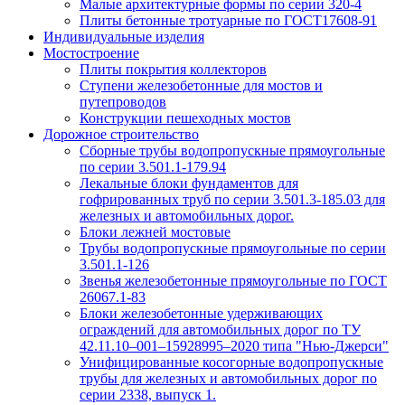
Малые архитектурные формы по серии 320-4
Плиты бетонные тротуарные по ГОСТ17608-91
Индивидуальные изделия
Мостостроение
Плиты покрытия коллекторов
Ступени железобетонные для мостов и
путепроводов
Конструкции пешеходных мостов
Дорожное строительство
Сборные трубы водопропускные прямоугольные
по серии 3.501.1-179.94
Лекальные блоки фундаментов для
гофрированных труб по серии 3.501.3-185.03 для
железных и автомобильных дорог.
Блоки лежней мостовые
Трубы водопропускные прямоугольные по серии
3.501.1-126
Звенья железобетонные прямоугольные по ГОСТ
26067.1-83
Блоки железобетонные удерживающих
ограждений для автомобильных дорог по ТУ
42.11.10–001–15928995–2020 типа "Нью-Джерси"
Унифицированные косогорные водопропускные
трубы для железных и автомобильных дорог по
серии 2338, выпуск 1.