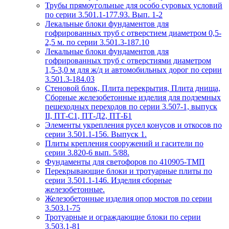
Трубы прямоугольные для особо суровых условий
по серии 3.501.1-177.93. Вып. 1-2
Лекальные блоки фундаментов для
гофрированных труб с отверстием диаметром 0,5-
2,5 м. по серии 3.501.3-187.10
Лекальные блоки фундаментов для
гофрированных труб с отверстиями диаметром
1,5-3,0 м для ж/д и автомобильных дорог по серии
3.501.3-184.03
Стеновой блок, Плита перекрытия, Плита днища,
Сборные железобетонные изделия для подземных
пешеходных переходов по серии 3.507-1, выпуск
II, ПТ-С1, ПТ-Д2, ПТ-Б1
Элементы укрепления русел конусов и откосов по
серии 3.501.1-156. Выпуск 1.
Плиты крепления сооружений и гасители по
серии 3.820-6 вып. 5/88.
Фундаменты для светофоров по 410905-ТМП
Перекрывающие блоки и тротуарные плиты по
серии 3.501.1-146. Изделия сборные
железобетонные.
Железобетонные изделия опор мостов по серии
3.503.1-75
Тротуарные и ограждающие блоки по серии
3.503.1-81