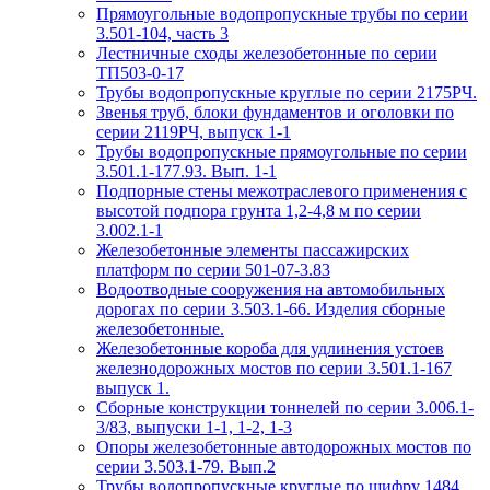
Прямоугольные водопропускные трубы по серии
3.501-104, часть 3
Лестничные сходы железобетонные по серии
ТП503-0-17
Трубы водопропускные круглые по серии 2175РЧ.
Звенья труб, блоки фундаментов и оголовки по
серии 2119РЧ, выпуск 1-1
Трубы водопропускные прямоугольные по серии
3.501.1-177.93. Вып. 1-1
Подпорные стены межотраслевого применения с
высотой подпора грунта 1,2-4,8 м по серии
3.002.1-1
Железобетонные элементы пассажирских
платформ по серии 501-07-3.83
Водоотводные сооружения на автомобильных
дорогах по серии 3.503.1-66. Изделия сборные
железобетонные.
Железобетонные короба для удлинения устоев
железнодорожных мостов по серии 3.501.1-167
выпуск 1.
Сборные конструкции тоннелей по серии 3.006.1-
3/83, выпуски 1-1, 1-2, 1-3
Опоры железобетонные автодорожных мостов по
серии 3.503.1-79. Вып.2
Трубы водопропускные круглые по шифру 1484.