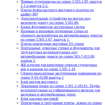
Прямые путепроводы по серии 3.503.1-95, выпуск
2-1 и выпуск 2-2.
Плиты безбалластного мостового полотна по
шифру 897
Дополнительные устройства на мостах под
железную дорогу по серии 3.501-96.
Блоки фундаментов лестничных сходов
Низовые и верховые подпорные стены из
сборного железобетона на автомобильных дорогах
по серии 3.503.1-67, выпуск 1.
Плиты переходные мостовые П1 серии
Портальные, откосные стенки и фундаменты для
труб круглых водопропускных под
автомобильные дороги по серии 503-7-015.90,
альбом 3.
ЖБ изделия для крепление откосов судоходных
рек и каналов по серии 3.505.1-16
Сборно-монолитные заглубленные помещения по
серии У-01-01/80 выпуск 1
Блок ригеля мостового
Лекальные блоки по серии 3.501.3-183.01. Трубы
водопропускные из гофрированного металла для
железных и автомобильных дорог.
Блок насадки мостовой
Переходные и тротуарные плиты, лежни по серии