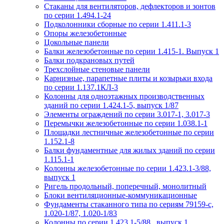
Стаканы для вентиляторов, дефлекторов и зонтов
по серии 1.494.1-24
Подколонники сборные по серии 1.411.1-3
Опоры железобетонные
Цокольные панели
Балки железобетонные по серии 1.415-1. Выпуск 1
Балки подкрановых путей
Трехслойные стеновые панели
Карнизные, парапетные плиты и козырьки входа
по серии 1.137.1КЛ-3
Колонны для одноэтажных производственных
зданий по серии 1.424.1-5, выпуск 1/87
Элементы ограждений по серии 3.017-1, 3.017-3
Перемычки железобетонные по серии 1.038.1-1
Площадки лестничные железобетонные по серии
1.152.1-8
Балки фундаментные для жилых зданий по серии
1.115.1-1
Колонны железобетонные по серии 1.423.1-3/88,
выпуск 1
Ригель продольный, поперечный, монолитный
Блоки вентиляционные-коммуникационные
Фундаменты стаканного типа по сериям 79159-с,
1.020-1/87, 1.020-1/83
Колонны по серии 1.423.1-5/88 , выпуск 1