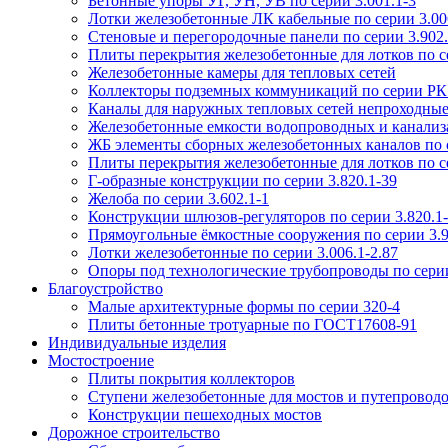
Бетонные упоры УГ, УН, УВ по серии 3.001.1-3
Лотки железобетонные ЛК кабельные по серии 3.006
Стеновые и перегородочные панели по серии 3.902.
Плиты перекрытия железобетонные для лотков по се
Железобетонные камеры для тепловых сетей
Коллекторы подземных коммуникаций по серии РК
Каналы для наружных тепловых сетей непроходные
Железобетонные емкости водопроводных и канализ
ЖБ элементы сборных железобетонных каналов по 
Плиты перекрытия железобетонные для лотков по се
Г-образные конструкции по серии 3.820.1-39
Желоба по серии 3.602.1-1
Конструкции шлюзов-регуляторов по серии 3.820.1
Прямоугольные ёмкостные сооружения по серии 3.9
Лотки железобетонные по серии 3.006.1-2.87
Опоры под технологические трубопроводы по серии
Благоустройство
Малые архитектурные формы по серии 320-4
Плиты бетонные тротуарные по ГОСТ17608-91
Индивидуальные изделия
Мостостроение
Плиты покрытия коллекторов
Ступени железобетонные для мостов и путепровод
Конструкции пешеходных мостов
Дорожное строительство