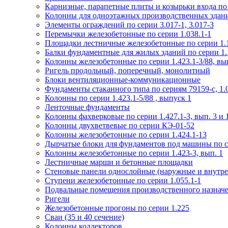
Карнизные, парапетные плиты и козырьки входа по
Колонны для одноэтажных производственных зданий
Элементы ограждений по серии 3.017-1, 3.017-3
Перемычки железобетонные по серии 1.038.1-1
Площадки лестничные железобетонные по серии 1.1
Балки фундаментные для жилых зданий по серии 1.
Колонны железобетонные по серии 1.423.1-3/88, вы
Ригель продольный, поперечный, монолитный
Блоки вентиляционные-коммуникационные
Фундаменты стаканного типа по сериям 79159-с, 1.02
Колонны по серии 1.423.1-5/88 , выпуск 1
Ленточные фундаменты
Колонны фахверковые по серии 1.427.1-3, вып. 3 и 
Колонны двухветвевые по серии КЭ-01-52
Колонны железобетонные по серии 1.424.1-13
Дырчатые блоки для фундаментов под машины по се
Колонны железобетонные по серии 1.423-3, вып. 1
Лестничные марши и бетонные площадки
Стеновые панели однослойные (наружные и внутре
Ступени железобетонные по серии 1.055.1-1
Подвальные помещения производственного назначен
Ригели
Железобетонные прогоны по серии 1.225
Сваи (35 и 40 сечение)
Колонны коллекторов