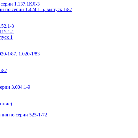
 серии 1.137.1КЛ-3
 по серии 1.424.1-5, выпуск 1/87
52.1-8
115.1-1
пуск 1
0-1/87, 1.020-1/83
1/87
рии 3.004.1-9
нние)
ия по серии 525-1-72