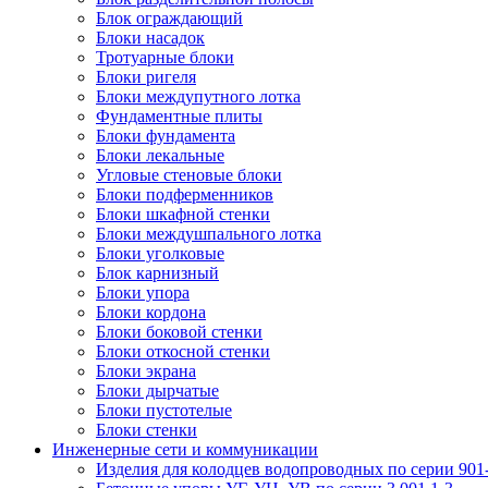
Блок ограждающий
Блоки насадок
Тротуарные блоки
Блоки ригеля
Блоки междупутного лотка
Фундаментные плиты
Блоки фундамента
Блоки лекальные
Угловые стеновые блоки
Блоки подферменников
Блоки шкафной стенки
Блоки междушпального лотка
Блоки уголковые
Блок карнизный
Блоки упора
Блоки кордона
Блоки боковой стенки
Блоки откосной стенки
Блоки экрана
Блоки дырчатые
Блоки пустотелые
Блоки стенки
Инженерные сети и коммуникации
Изделия для колодцев водопроводных по серии 901-