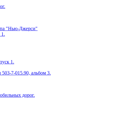
ог.
ипа "Нью-Джерси"
 1.
пуск 1.
503-7-015.90, альбом 3.
мобильных дорог.