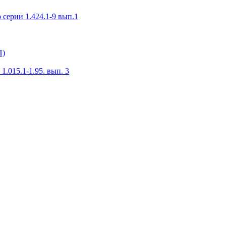
серии 1.424.1-9 вып.1
П)
.015.1-1.95. вып. 3