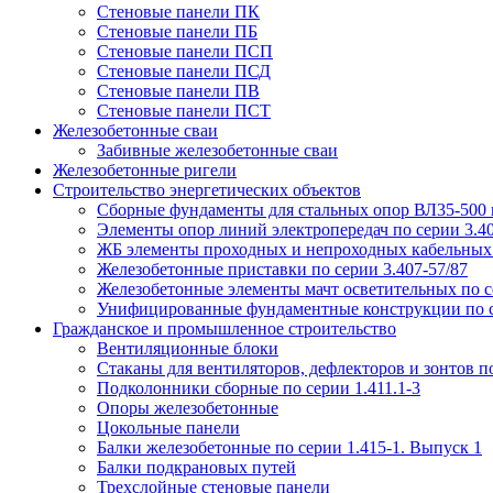
Стеновые панели ПК
Стеновые панели ПБ
Стеновые панели ПСП
Стеновые панели ПСД
Стеновые панели ПВ
Стеновые панели ПСТ
Железобетонные сваи
Забивные железобетонные сваи
Железобетонные ригели
Строительство энергетических объектов
Сборные фундаменты для стальных опор ВЛ35-500 кв
Элементы опор линий электропередач по серии 3.40
ЖБ элементы проходных и непроходных кабельных э
Железобетонные приставки по серии 3.407-57/87
Железобетонные элементы мачт осветительных по се
Унифицированные фундаментные конструкции по с
Гражданское и промышленное строительство
Вентиляционные блоки
Стаканы для вентиляторов, дефлекторов и зонтов по
Подколонники сборные по серии 1.411.1-3
Опоры железобетонные
Цокольные панели
Балки железобетонные по серии 1.415-1. Выпуск 1
Балки подкрановых путей
Трехслойные стеновые панели