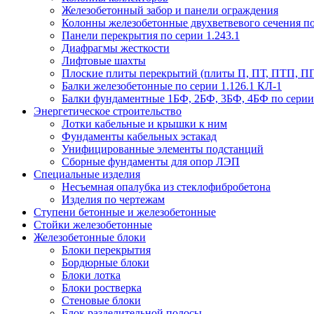
Железобетонный забор и панели ограждения
Колонны железобетонные двухветвевого сечения по 
Панели перекрытия по серии 1.243.1
Диафрагмы жесткости
Лифтовые шахты
Плоские плиты перекрытий (плиты П, ПТ, ПТП, П
Балки железобетонные по серии 1.126.1 КЛ-1
Балки фундаментные 1БФ, 2БФ, 3БФ, 4БФ по серии 1
Энергетическое строительство
Лотки кабельные и крышки к ним
Фундаменты кабельных эстакад
Унифицированные элементы подстанций
Сборные фундаменты для опор ЛЭП
Специальные изделия
Несъемная опалубка из стеклофибробетона
Изделия по чертежам
Ступени бетонные и железобетонные
Стойки железобетонные
Железобетонные блоки
Блоки перекрытия
Бордюрные блоки
Блоки лотка
Блоки ростверка
Стеновые блоки
Блок разделительной полосы