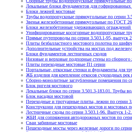
Сборные трубы водопропускные прямоугольные по с
Лекальные блоки фундаментов для гофрированных тр
Блоки лежней мостовые
Трубы водопропускные прямоугольные по серии 3.5
Звенья железобетонные прямоугольные по ГОСТ 26
Блоки железобетонные удерживающих ограждений д
Унифицированные косогорные водопропускные труб
Прямые путепроводы по серии 3.503.1-95, выпуск 2-
Плиты безбалластного мостового полотна по шифр
Дополнительные устройства на мостах под железную
Блоки фундаментов лестничных сходов
Низовые и верховые подпорные стены из сборного ж
Плиты переходные мостовые П1 серии
Портальные, откосные стенки и фундаменты для тру
ЖБ изделия для крепление откосов судоходных рек и
Сборно-монолитные заглубленные помещения по се
Блок ригеля мостового
Лекальные блоки по серии 3.501.3-183.01. Трубы в
Блок насадки мостовой
Переходные и тротуарные плиты, лежни по серии 3.
Конструкции для пешеходных мостов и мостовых пе
Лестничные сходы по серии 3.503.1-96. Выпуск 1-
ЖБИ для сопряжения автодорожных мостов по серии 
Сваи забивные мостовые
Пешеходные мосты через железные дороги по серии 3