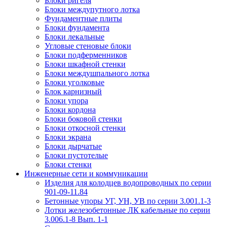
Блоки ригеля
Блоки междупутного лотка
Фундаментные плиты
Блоки фундамента
Блоки лекальные
Угловые стеновые блоки
Блоки подферменников
Блоки шкафной стенки
Блоки междушпального лотка
Блоки уголковые
Блок карнизный
Блоки упора
Блоки кордона
Блоки боковой стенки
Блоки откосной стенки
Блоки экрана
Блоки дырчатые
Блоки пустотелые
Блоки стенки
Инженерные сети и коммуникации
Изделия для колодцев водопроводных по серии
901-09-11.84
Бетонные упоры УГ, УН, УВ по серии 3.001.1-3
Лотки железобетонные ЛК кабельные по серии
3.006.1-8 Вып. 1-1