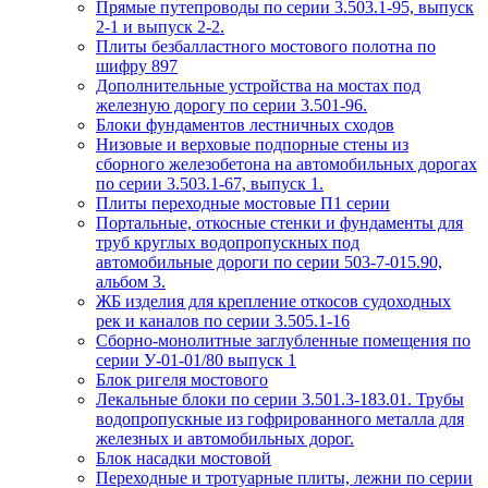
Прямые путепроводы по серии 3.503.1-95, выпуск
2-1 и выпуск 2-2.
Плиты безбалластного мостового полотна по
шифру 897
Дополнительные устройства на мостах под
железную дорогу по серии 3.501-96.
Блоки фундаментов лестничных сходов
Низовые и верховые подпорные стены из
сборного железобетона на автомобильных дорогах
по серии 3.503.1-67, выпуск 1.
Плиты переходные мостовые П1 серии
Портальные, откосные стенки и фундаменты для
труб круглых водопропускных под
автомобильные дороги по серии 503-7-015.90,
альбом 3.
ЖБ изделия для крепление откосов судоходных
рек и каналов по серии 3.505.1-16
Сборно-монолитные заглубленные помещения по
серии У-01-01/80 выпуск 1
Блок ригеля мостового
Лекальные блоки по серии 3.501.3-183.01. Трубы
водопропускные из гофрированного металла для
железных и автомобильных дорог.
Блок насадки мостовой
Переходные и тротуарные плиты, лежни по серии