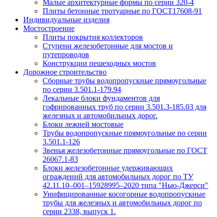
Малые архитектурные формы по серии 320-4
Плиты бетонные тротуарные по ГОСТ17608-91
Индивидуальные изделия
Мостостроение
Плиты покрытия коллекторов
Ступени железобетонные для мостов и
путепроводов
Конструкции пешеходных мостов
Дорожное строительство
Сборные трубы водопропускные прямоугольные
по серии 3.501.1-179.94
Лекальные блоки фундаментов для
гофрированных труб по серии 3.501.3-185.03 для
железных и автомобильных дорог.
Блоки лежней мостовые
Трубы водопропускные прямоугольные по серии
3.501.1-126
Звенья железобетонные прямоугольные по ГОСТ
26067.1-83
Блоки железобетонные удерживающих
ограждений для автомобильных дорог по ТУ
42.11.10–001–15928995–2020 типа "Нью-Джерси"
Унифицированные косогорные водопропускные
трубы для железных и автомобильных дорог по
серии 2338, выпуск 1.