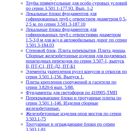
Трубы прямоугольные для особо суровых условий
по серии 3.501.1-177.93. Вып. 1-2
Лекальные блоки фундаментов для
гофрированных труб с отверстием диаметром 0,5-
2,5 м. по серии 3.501.3-187.10
Лекальные блоки фундаментов для
гофрированных труб с отверстиями диаметром
1,5-3,0 м для ж/д и автомобильных дорог по серии
3.501.3-184.03
Стеновой блок, Плита перекрытия, Плита днища,
Сборные железобетонные изделия для подземных
пешеходных переходов по серии 3.507-1, выпуск
II, ПТ-С1, ПТ-Д2, ПТ-Б1
Элементы укрепления русел конусов и откосов по
серии 3.501.1-156. Выпуск 1.
Плиты крепления сооружений и гасители по
серии 3.820-6 вып. 5/88.
Фундаменты для светофоров по 410905-ТМП
Перекрывающие блоки и тротуарные плиты по
серии 3.501.1-146. Изделия сборные
железобетонные.
Железобетонные изделия опор мостов по серии
3.503.1-75
Тротуарные и ограждающие блоки по серии
3.503.1-81