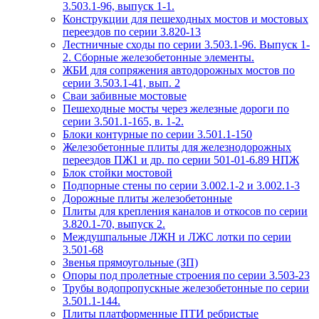
3.503.1-96, выпуск 1-1.
Конструкции для пешеходных мостов и мостовых
переездов по серии 3.820-13
Лестничные сходы по серии 3.503.1-96. Выпуск 1-
2. Сборные железобетонные элементы.
ЖБИ для сопряжения автодорожных мостов по
серии 3.503.1-41, вып. 2
Сваи забивные мостовые
Пешеходные мосты через железные дороги по
серии 3.501.1-165, в. 1-2.
Блоки контурные по серии 3.501.1-150
Железобетонные плиты для железнодорожных
переездов ПЖ1 и др. по серии 501-01-6.89 НПЖ
Блок стойки мостовой
Подпорные стены по серии 3.002.1-2 и 3.002.1-3
Дорожные плиты железобетонные
Плиты для крепления каналов и откосов по серии
3.820.1-70, выпуск 2.
Междушпальные ЛЖН и ЛЖС лотки по серии
3.501-68
Звенья прямоугольные (ЗП)
Опоры под пролетные строения по серии 3.503-23
Трубы водопропускные железобетонные по серии
3.501.1-144.
Плиты платформенные ПТИ ребристые