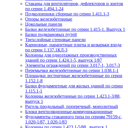
Стаканы для вентиляторов, дефлекторов и зонтов
по серии 1.494.1-24
Подколонники сборные по серии 1.411.1-3
Опоры железобетонные
Цокольные панели
Балки железобетонные по серии 1.415-1. Выпуск 1
Балки подкрановых путей
Трехслойные стеновые панели
Карнизные, парапетные плиты и козырьки входа
по серии 1.137.1КЛ-3
Колонны для одноэтажных производственных
зданий по серии 1.424.1-5, выпуск 1/87
Элементы ограждений по серии 3.017-1, 3.017-3
Перемычки железобетонные по серии 1.038.1-1
Площадки лестничные железобетонные по серии
1.152.1-8
Балки фундаментные для жилых зданий по серии
1.115.1-1
Колонны железобетонные по серии 1.423.1-3/88,
выпуск 1
Ригель продольный, поперечный, монолитный
Блоки вентиляционные-коммуникационные
Фундаменты стаканного типа по сериям 79159-с,
1.020-1/87, 1.020-1/83
Колонны по серии 1.423.1-5/88 , выпуск 1