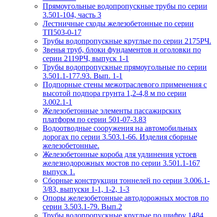
Прямоугольные водопропускные трубы по серии
3.501-104, часть 3
Лестничные сходы железобетонные по серии
ТП503-0-17
Трубы водопропускные круглые по серии 2175РЧ.
Звенья труб, блоки фундаментов и оголовки по
серии 2119РЧ, выпуск 1-1
Трубы водопропускные прямоугольные по серии
3.501.1-177.93. Вып. 1-1
Подпорные стены межотраслевого применения с
высотой подпора грунта 1,2-4,8 м по серии
3.002.1-1
Железобетонные элементы пассажирских
платформ по серии 501-07-3.83
Водоотводные сооружения на автомобильных
дорогах по серии 3.503.1-66. Изделия сборные
железобетонные.
Железобетонные короба для удлинения устоев
железнодорожных мостов по серии 3.501.1-167
выпуск 1.
Сборные конструкции тоннелей по серии 3.006.1-
3/83, выпуски 1-1, 1-2, 1-3
Опоры железобетонные автодорожных мостов по
серии 3.503.1-79. Вып.2
Трубы водопропускные круглые по шифру 1484.