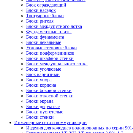
Блок ограждающий
Блоки насадок
Тротуарные блоки
Блоки ригеля
Блоки междупутного лотка
Фундаментные плиты
Блоки фундамента
Блоки лекальные
Угловые стеновые блоки
Блоки подферменников
Блоки шкафной стенки
Блоки междушпального лотка
Блоки уголковые
Блок карнизный
Блоки упора
Блоки кордона
Блоки боковой стенки
Блоки откосной стенки
Блоки экрана
Блоки дырчатые
Блоки пустотелые
Блоки стенки
Инженерные сети и коммуникации
Изделия для колодцев водопроводных по серии 901-