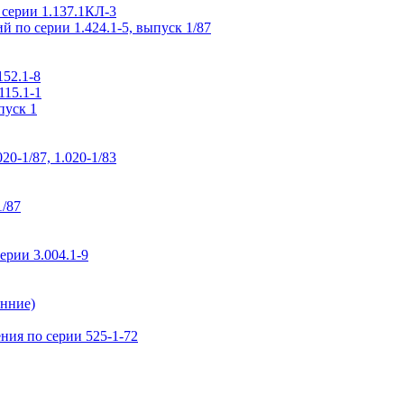
 серии 1.137.1КЛ-3
 по серии 1.424.1-5, выпуск 1/87
52.1-8
115.1-1
пуск 1
0-1/87, 1.020-1/83
1/87
рии 3.004.1-9
нние)
ия по серии 525-1-72