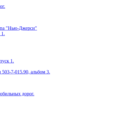
ог.
ипа "Нью-Джерси"
 1.
пуск 1.
503-7-015.90, альбом 3.
мобильных дорог.