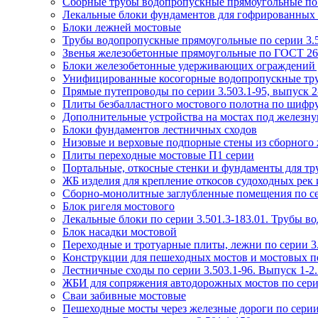
Сборные трубы водопропускные прямоугольные по с
Лекальные блоки фундаментов для гофрированных тр
Блоки лежней мостовые
Трубы водопропускные прямоугольные по серии 3.5
Звенья железобетонные прямоугольные по ГОСТ 26
Блоки железобетонные удерживающих ограждений д
Унифицированные косогорные водопропускные труб
Прямые путепроводы по серии 3.503.1-95, выпуск 2-
Плиты безбалластного мостового полотна по шифр
Дополнительные устройства на мостах под железную
Блоки фундаментов лестничных сходов
Низовые и верховые подпорные стены из сборного ж
Плиты переходные мостовые П1 серии
Портальные, откосные стенки и фундаменты для тру
ЖБ изделия для крепление откосов судоходных рек и
Сборно-монолитные заглубленные помещения по се
Блок ригеля мостового
Лекальные блоки по серии 3.501.3-183.01. Трубы в
Блок насадки мостовой
Переходные и тротуарные плиты, лежни по серии 3.
Конструкции для пешеходных мостов и мостовых пе
Лестничные сходы по серии 3.503.1-96. Выпуск 1-
ЖБИ для сопряжения автодорожных мостов по серии 
Сваи забивные мостовые
Пешеходные мосты через железные дороги по серии 3