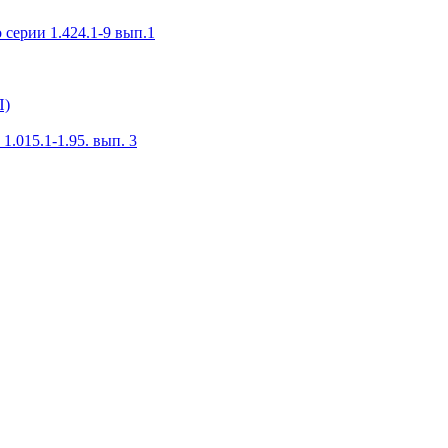
серии 1.424.1-9 вып.1
П)
.015.1-1.95. вып. 3