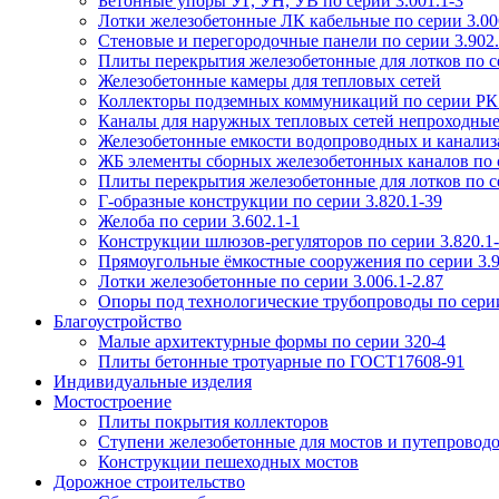
Бетонные упоры УГ, УН, УВ по серии 3.001.1-3
Лотки железобетонные ЛК кабельные по серии 3.006
Стеновые и перегородочные панели по серии 3.902.
Плиты перекрытия железобетонные для лотков по се
Железобетонные камеры для тепловых сетей
Коллекторы подземных коммуникаций по серии РК
Каналы для наружных тепловых сетей непроходные
Железобетонные емкости водопроводных и канализ
ЖБ элементы сборных железобетонных каналов по 
Плиты перекрытия железобетонные для лотков по се
Г-образные конструкции по серии 3.820.1-39
Желоба по серии 3.602.1-1
Конструкции шлюзов-регуляторов по серии 3.820.1
Прямоугольные ёмкостные сооружения по серии 3.9
Лотки железобетонные по серии 3.006.1-2.87
Опоры под технологические трубопроводы по серии
Благоустройство
Малые архитектурные формы по серии 320-4
Плиты бетонные тротуарные по ГОСТ17608-91
Индивидуальные изделия
Мостостроение
Плиты покрытия коллекторов
Ступени железобетонные для мостов и путепровод
Конструкции пешеходных мостов
Дорожное строительство