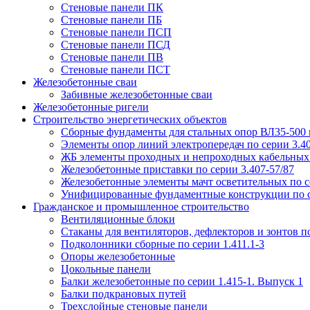
Стеновые панели ПК
Стеновые панели ПБ
Стеновые панели ПСП
Стеновые панели ПСД
Стеновые панели ПВ
Стеновые панели ПСТ
Железобетонные сваи
Забивные железобетонные сваи
Железобетонные ригели
Строительство энергетических объектов
Сборные фундаменты для стальных опор ВЛ35-500 кв
Элементы опор линий электропередач по серии 3.40
ЖБ элементы проходных и непроходных кабельных э
Железобетонные приставки по серии 3.407-57/87
Железобетонные элементы мачт осветительных по се
Унифицированные фундаментные конструкции по с
Гражданское и промышленное строительство
Вентиляционные блоки
Стаканы для вентиляторов, дефлекторов и зонтов по
Подколонники сборные по серии 1.411.1-3
Опоры железобетонные
Цокольные панели
Балки железобетонные по серии 1.415-1. Выпуск 1
Балки подкрановых путей
Трехслойные стеновые панели