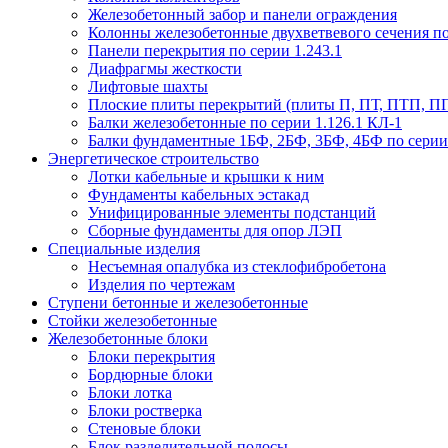
Железобетонный забор и панели ограждения
Колонны железобетонные двухветвевого сечения по 
Панели перекрытия по серии 1.243.1
Диафрагмы жесткости
Лифтовые шахты
Плоские плиты перекрытий (плиты П, ПТ, ПТП, П
Балки железобетонные по серии 1.126.1 КЛ-1
Балки фундаментные 1БФ, 2БФ, 3БФ, 4БФ по серии 1
Энергетическое строительство
Лотки кабельные и крышки к ним
Фундаменты кабельных эстакад
Унифицированные элементы подстанций
Сборные фундаменты для опор ЛЭП
Специальные изделия
Несъемная опалубка из стеклофибробетона
Изделия по чертежам
Ступени бетонные и железобетонные
Стойки железобетонные
Железобетонные блоки
Блоки перекрытия
Бордюрные блоки
Блоки лотка
Блоки ростверка
Стеновые блоки
Блок разделительной полосы