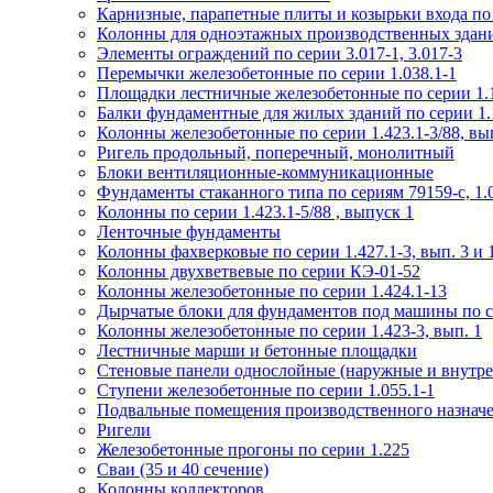
Карнизные, парапетные плиты и козырьки входа по
Колонны для одноэтажных производственных зданий
Элементы ограждений по серии 3.017-1, 3.017-3
Перемычки железобетонные по серии 1.038.1-1
Площадки лестничные железобетонные по серии 1.1
Балки фундаментные для жилых зданий по серии 1.
Колонны железобетонные по серии 1.423.1-3/88, вы
Ригель продольный, поперечный, монолитный
Блоки вентиляционные-коммуникационные
Фундаменты стаканного типа по сериям 79159-с, 1.02
Колонны по серии 1.423.1-5/88 , выпуск 1
Ленточные фундаменты
Колонны фахверковые по серии 1.427.1-3, вып. 3 и 
Колонны двухветвевые по серии КЭ-01-52
Колонны железобетонные по серии 1.424.1-13
Дырчатые блоки для фундаментов под машины по се
Колонны железобетонные по серии 1.423-3, вып. 1
Лестничные марши и бетонные площадки
Стеновые панели однослойные (наружные и внутре
Ступени железобетонные по серии 1.055.1-1
Подвальные помещения производственного назначен
Ригели
Железобетонные прогоны по серии 1.225
Сваи (35 и 40 сечение)
Колонны коллекторов