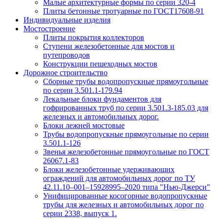
Малые архитектурные формы по серии 320-4
Плиты бетонные тротуарные по ГОСТ17608-91
Индивидуальные изделия
Мостостроение
Плиты покрытия коллекторов
Ступени железобетонные для мостов и
путепроводов
Конструкции пешеходных мостов
Дорожное строительство
Сборные трубы водопропускные прямоугольные
по серии 3.501.1-179.94
Лекальные блоки фундаментов для
гофрированных труб по серии 3.501.3-185.03 для
железных и автомобильных дорог.
Блоки лежней мостовые
Трубы водопропускные прямоугольные по серии
3.501.1-126
Звенья железобетонные прямоугольные по ГОСТ
26067.1-83
Блоки железобетонные удерживающих
ограждений для автомобильных дорог по ТУ
42.11.10–001–15928995–2020 типа "Нью-Джерси"
Унифицированные косогорные водопропускные
трубы для железных и автомобильных дорог по
серии 2338, выпуск 1.