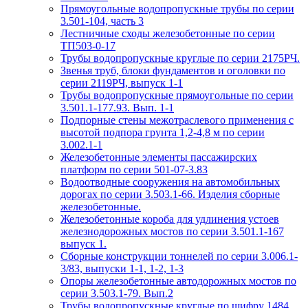
Прямоугольные водопропускные трубы по серии
3.501-104, часть 3
Лестничные сходы железобетонные по серии
ТП503-0-17
Трубы водопропускные круглые по серии 2175РЧ.
Звенья труб, блоки фундаментов и оголовки по
серии 2119РЧ, выпуск 1-1
Трубы водопропускные прямоугольные по серии
3.501.1-177.93. Вып. 1-1
Подпорные стены межотраслевого применения с
высотой подпора грунта 1,2-4,8 м по серии
3.002.1-1
Железобетонные элементы пассажирских
платформ по серии 501-07-3.83
Водоотводные сооружения на автомобильных
дорогах по серии 3.503.1-66. Изделия сборные
железобетонные.
Железобетонные короба для удлинения устоев
железнодорожных мостов по серии 3.501.1-167
выпуск 1.
Сборные конструкции тоннелей по серии 3.006.1-
3/83, выпуски 1-1, 1-2, 1-3
Опоры железобетонные автодорожных мостов по
серии 3.503.1-79. Вып.2
Трубы водопропускные круглые по шифру 1484.