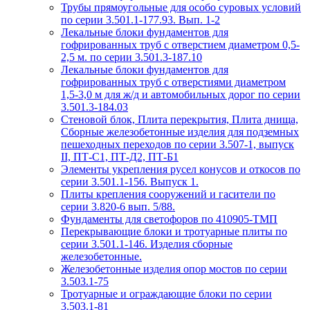
Трубы прямоугольные для особо суровых условий
по серии 3.501.1-177.93. Вып. 1-2
Лекальные блоки фундаментов для
гофрированных труб с отверстием диаметром 0,5-
2,5 м. по серии 3.501.3-187.10
Лекальные блоки фундаментов для
гофрированных труб с отверстиями диаметром
1,5-3,0 м для ж/д и автомобильных дорог по серии
3.501.3-184.03
Стеновой блок, Плита перекрытия, Плита днища,
Сборные железобетонные изделия для подземных
пешеходных переходов по серии 3.507-1, выпуск
II, ПТ-С1, ПТ-Д2, ПТ-Б1
Элементы укрепления русел конусов и откосов по
серии 3.501.1-156. Выпуск 1.
Плиты крепления сооружений и гасители по
серии 3.820-6 вып. 5/88.
Фундаменты для светофоров по 410905-ТМП
Перекрывающие блоки и тротуарные плиты по
серии 3.501.1-146. Изделия сборные
железобетонные.
Железобетонные изделия опор мостов по серии
3.503.1-75
Тротуарные и ограждающие блоки по серии
3.503.1-81