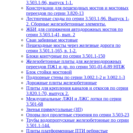
3.503.1-96, выпуск 1-1.
Конструкции для пешеходных мостов и мостовых
переездов по серии 3.820-13
Лестничные сходы по серии 3.503.1-96. Выпуск 1-
2. Сборные железобетонные элементы.
ЖБИ для сопряжения автодорожных мостов по
серии 3.503.1-41, вып. 2
Сваи забивные мостовые
Пешеходные мосты через железные дороги по
серии 3.501.1-165, в. 1-2.
Блоки контурные по серии 3.501.1-150
Железобетонные плиты для железнодорожных
переездов ПЖ1 и др. по серии 501-01-6.89 НПЖ
Блок стойки мостовой
Подпорные стены по серии 3.002.1-2 и 3.002.1-3
Дорожные плиты железобетонные
Плиты для крепления каналов и откосов по серии
3.820.1-70, выпуск 2.
Междушпальные ЛЖН и ЛЖС лотки по серии
3.501-68
Звенья прямоугольные (ЗП)
Опоры под пролетные строения по серии 3.503-23
Трубы водопропускные железобетонные по серии
3.501.1-144.
Плиты платформенные ПТИ ребристые