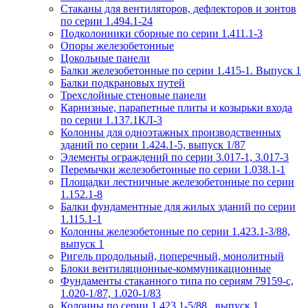
Стаканы для вентиляторов, дефлекторов и зонтов
по серии 1.494.1-24
Подколонники сборные по серии 1.411.1-3
Опоры железобетонные
Цокольные панели
Балки железобетонные по серии 1.415-1. Выпуск 1
Балки подкрановых путей
Трехслойные стеновые панели
Карнизные, парапетные плиты и козырьки входа
по серии 1.137.1КЛ-3
Колонны для одноэтажных производственных
зданий по серии 1.424.1-5, выпуск 1/87
Элементы ограждений по серии 3.017-1, 3.017-3
Перемычки железобетонные по серии 1.038.1-1
Площадки лестничные железобетонные по серии
1.152.1-8
Балки фундаментные для жилых зданий по серии
1.115.1-1
Колонны железобетонные по серии 1.423.1-3/88,
выпуск 1
Ригель продольный, поперечный, монолитный
Блоки вентиляционные-коммуникационные
Фундаменты стаканного типа по сериям 79159-с,
1.020-1/87, 1.020-1/83
Колонны по серии 1.423.1-5/88 , выпуск 1