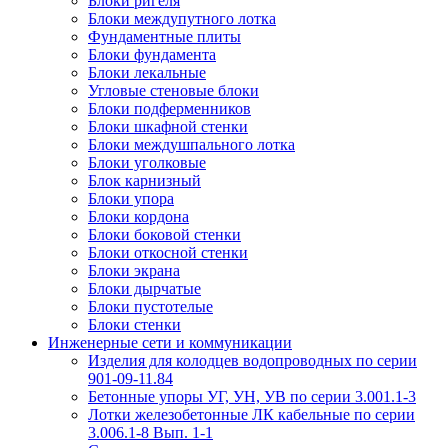
Блоки ригеля
Блоки междупутного лотка
Фундаментные плиты
Блоки фундамента
Блоки лекальные
Угловые стеновые блоки
Блоки подферменников
Блоки шкафной стенки
Блоки междушпального лотка
Блоки уголковые
Блок карнизный
Блоки упора
Блоки кордона
Блоки боковой стенки
Блоки откосной стенки
Блоки экрана
Блоки дырчатые
Блоки пустотелые
Блоки стенки
Инженерные сети и коммуникации
Изделия для колодцев водопроводных по серии
901-09-11.84
Бетонные упоры УГ, УН, УВ по серии 3.001.1-3
Лотки железобетонные ЛК кабельные по серии
3.006.1-8 Вып. 1-1