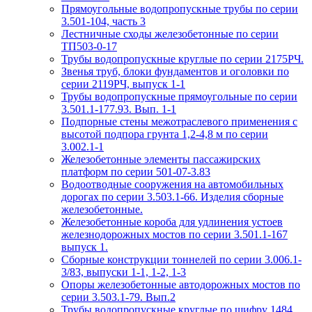
Прямоугольные водопропускные трубы по серии
3.501-104, часть 3
Лестничные сходы железобетонные по серии
ТП503-0-17
Трубы водопропускные круглые по серии 2175РЧ.
Звенья труб, блоки фундаментов и оголовки по
серии 2119РЧ, выпуск 1-1
Трубы водопропускные прямоугольные по серии
3.501.1-177.93. Вып. 1-1
Подпорные стены межотраслевого применения с
высотой подпора грунта 1,2-4,8 м по серии
3.002.1-1
Железобетонные элементы пассажирских
платформ по серии 501-07-3.83
Водоотводные сооружения на автомобильных
дорогах по серии 3.503.1-66. Изделия сборные
железобетонные.
Железобетонные короба для удлинения устоев
железнодорожных мостов по серии 3.501.1-167
выпуск 1.
Сборные конструкции тоннелей по серии 3.006.1-
3/83, выпуски 1-1, 1-2, 1-3
Опоры железобетонные автодорожных мостов по
серии 3.503.1-79. Вып.2
Трубы водопропускные круглые по шифру 1484.