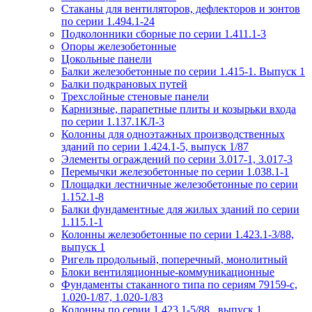
Стаканы для вентиляторов, дефлекторов и зонтов
по серии 1.494.1-24
Подколонники сборные по серии 1.411.1-3
Опоры железобетонные
Цокольные панели
Балки железобетонные по серии 1.415-1. Выпуск 1
Балки подкрановых путей
Трехслойные стеновые панели
Карнизные, парапетные плиты и козырьки входа
по серии 1.137.1КЛ-3
Колонны для одноэтажных производственных
зданий по серии 1.424.1-5, выпуск 1/87
Элементы ограждений по серии 3.017-1, 3.017-3
Перемычки железобетонные по серии 1.038.1-1
Площадки лестничные железобетонные по серии
1.152.1-8
Балки фундаментные для жилых зданий по серии
1.115.1-1
Колонны железобетонные по серии 1.423.1-3/88,
выпуск 1
Ригель продольный, поперечный, монолитный
Блоки вентиляционные-коммуникационные
Фундаменты стаканного типа по сериям 79159-с,
1.020-1/87, 1.020-1/83
Колонны по серии 1.423.1-5/88 , выпуск 1