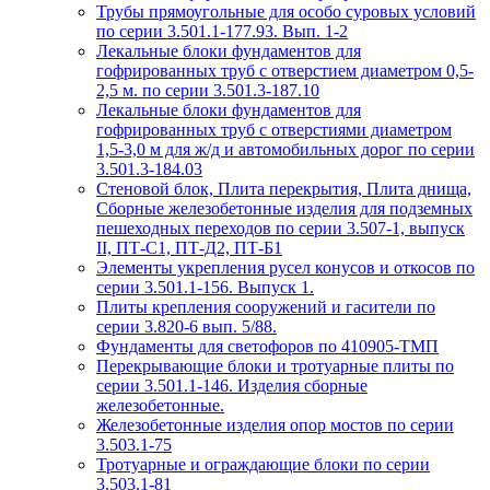
Трубы прямоугольные для особо суровых условий
по серии 3.501.1-177.93. Вып. 1-2
Лекальные блоки фундаментов для
гофрированных труб с отверстием диаметром 0,5-
2,5 м. по серии 3.501.3-187.10
Лекальные блоки фундаментов для
гофрированных труб с отверстиями диаметром
1,5-3,0 м для ж/д и автомобильных дорог по серии
3.501.3-184.03
Стеновой блок, Плита перекрытия, Плита днища,
Сборные железобетонные изделия для подземных
пешеходных переходов по серии 3.507-1, выпуск
II, ПТ-С1, ПТ-Д2, ПТ-Б1
Элементы укрепления русел конусов и откосов по
серии 3.501.1-156. Выпуск 1.
Плиты крепления сооружений и гасители по
серии 3.820-6 вып. 5/88.
Фундаменты для светофоров по 410905-ТМП
Перекрывающие блоки и тротуарные плиты по
серии 3.501.1-146. Изделия сборные
железобетонные.
Железобетонные изделия опор мостов по серии
3.503.1-75
Тротуарные и ограждающие блоки по серии
3.503.1-81