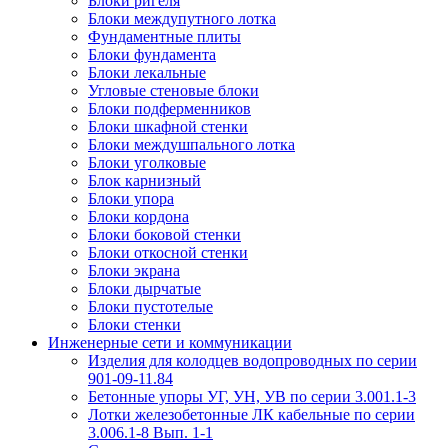
Блоки ригеля
Блоки междупутного лотка
Фундаментные плиты
Блоки фундамента
Блоки лекальные
Угловые стеновые блоки
Блоки подферменников
Блоки шкафной стенки
Блоки междушпального лотка
Блоки уголковые
Блок карнизный
Блоки упора
Блоки кордона
Блоки боковой стенки
Блоки откосной стенки
Блоки экрана
Блоки дырчатые
Блоки пустотелые
Блоки стенки
Инженерные сети и коммуникации
Изделия для колодцев водопроводных по серии
901-09-11.84
Бетонные упоры УГ, УН, УВ по серии 3.001.1-3
Лотки железобетонные ЛК кабельные по серии
3.006.1-8 Вып. 1-1