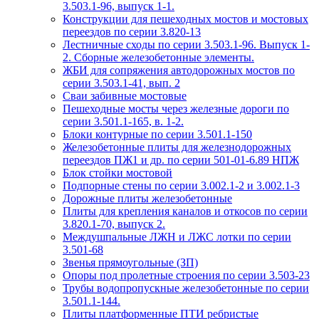
3.503.1-96, выпуск 1-1.
Конструкции для пешеходных мостов и мостовых
переездов по серии 3.820-13
Лестничные сходы по серии 3.503.1-96. Выпуск 1-
2. Сборные железобетонные элементы.
ЖБИ для сопряжения автодорожных мостов по
серии 3.503.1-41, вып. 2
Сваи забивные мостовые
Пешеходные мосты через железные дороги по
серии 3.501.1-165, в. 1-2.
Блоки контурные по серии 3.501.1-150
Железобетонные плиты для железнодорожных
переездов ПЖ1 и др. по серии 501-01-6.89 НПЖ
Блок стойки мостовой
Подпорные стены по серии 3.002.1-2 и 3.002.1-3
Дорожные плиты железобетонные
Плиты для крепления каналов и откосов по серии
3.820.1-70, выпуск 2.
Междушпальные ЛЖН и ЛЖС лотки по серии
3.501-68
Звенья прямоугольные (ЗП)
Опоры под пролетные строения по серии 3.503-23
Трубы водопропускные железобетонные по серии
3.501.1-144.
Плиты платформенные ПТИ ребристые