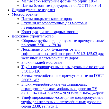
Малые архитектурные формы по серии 320-4
Плиты бетонные тротуарные по ГОСТ17608-91
Индивидуальные изделия
Мостостроение
Плиты покрытия коллекторов
Ступени железобетонные для мостов и
путепроводов
Конструкции пешеходных мостов
Дорожное строительство
Сборные трубы водопропускные прямоугольные
по серии 3.501.1-179.94
Лекальные блоки фундаментов для
гофрированных труб по серии 3.501.3-185.03 для
железных и автомобильных дорог.
Блоки лежней мостовые
Трубы водопропускные прямоугольные по серии
3.501.1-126
Звенья железобетонные прямоугольные по ГОСТ
26067.1-83
Блоки железобетонные удерживающих
ограждений для автомобильных дорог по ТУ
42.11.10–001–15928995–2020 типа "Нью-Джерси"
Унифицированные косогорные водопропускные
трубы для железных и автомобильных дорог по
серии 2338, выпуск 1.