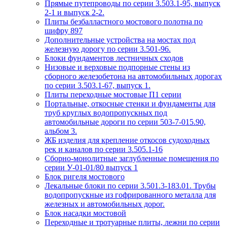
Прямые путепроводы по серии 3.503.1-95, выпуск
2-1 и выпуск 2-2.
Плиты безбалластного мостового полотна по
шифру 897
Дополнительные устройства на мостах под
железную дорогу по серии 3.501-96.
Блоки фундаментов лестничных сходов
Низовые и верховые подпорные стены из
сборного железобетона на автомобильных дорогах
по серии 3.503.1-67, выпуск 1.
Плиты переходные мостовые П1 серии
Портальные, откосные стенки и фундаменты для
труб круглых водопропускных под
автомобильные дороги по серии 503-7-015.90,
альбом 3.
ЖБ изделия для крепление откосов судоходных
рек и каналов по серии 3.505.1-16
Сборно-монолитные заглубленные помещения по
серии У-01-01/80 выпуск 1
Блок ригеля мостового
Лекальные блоки по серии 3.501.3-183.01. Трубы
водопропускные из гофрированного металла для
железных и автомобильных дорог.
Блок насадки мостовой
Переходные и тротуарные плиты, лежни по серии