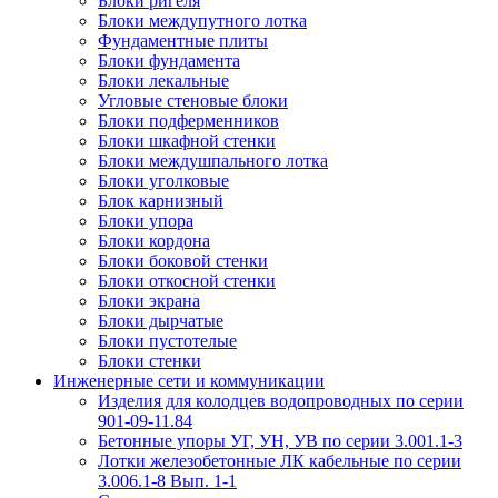
Блоки ригеля
Блоки междупутного лотка
Фундаментные плиты
Блоки фундамента
Блоки лекальные
Угловые стеновые блоки
Блоки подферменников
Блоки шкафной стенки
Блоки междушпального лотка
Блоки уголковые
Блок карнизный
Блоки упора
Блоки кордона
Блоки боковой стенки
Блоки откосной стенки
Блоки экрана
Блоки дырчатые
Блоки пустотелые
Блоки стенки
Инженерные сети и коммуникации
Изделия для колодцев водопроводных по серии
901-09-11.84
Бетонные упоры УГ, УН, УВ по серии 3.001.1-3
Лотки железобетонные ЛК кабельные по серии
3.006.1-8 Вып. 1-1