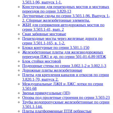
3.503.1-96, выпуск 1-1.
Конструкции для пешеходных мостов и мостовых
переездов по серии 3.820-13
Лестничные сходы по серии 3.503.1-96. Выпуск 1-
2. Сборные железобетонные элементы.
ЖБИ для сопряжения автодорожных мостов по
серии 3.503.1-41, вып. 2
Сваи забивные мостовые
Пешеходные мосты через железные дороги по
серии 3.501.1-165, в. 1-2.
Блоки контурные по серии 3.501.1-150
Железобетонные плиты для железнодорожных
переездов ПЖ1 и др. по серии 501-01-6.89 НПЖ
Блок стойки мостовой
Подпорные стены по серии 3.002.1-2 и 3.002.1-3
Дорожные плиты железобетонные
Плиты для крепления каналов и откосов по серии
3.820.1-70, выпуск 2.
Междушпальные ЛЖН и ЛЖС лотки по серии
3.501-68
Звенья прямоугольные (ЗП)
Опоры под пролетные строения по серии 3.503-23
Трубы водопропускные железобетонные по серии
3.501.1-144.
Плиты платформенные ПТИ ребристые