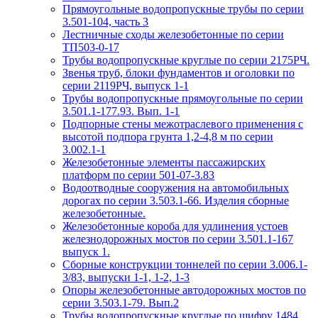
Прямоугольные водопропускные трубы по серии
3.501-104, часть 3
Лестничные сходы железобетонные по серии
ТП503-0-17
Трубы водопропускные круглые по серии 2175РЧ.
Звенья труб, блоки фундаментов и оголовки по
серии 2119РЧ, выпуск 1-1
Трубы водопропускные прямоугольные по серии
3.501.1-177.93. Вып. 1-1
Подпорные стены межотраслевого применения с
высотой подпора грунта 1,2-4,8 м по серии
3.002.1-1
Железобетонные элементы пассажирских
платформ по серии 501-07-3.83
Водоотводные сооружения на автомобильных
дорогах по серии 3.503.1-66. Изделия сборные
железобетонные.
Железобетонные короба для удлинения устоев
железнодорожных мостов по серии 3.501.1-167
выпуск 1.
Сборные конструкции тоннелей по серии 3.006.1-
3/83, выпуски 1-1, 1-2, 1-3
Опоры железобетонные автодорожных мостов по
серии 3.503.1-79. Вып.2
Трубы водопропускные круглые по шифру 1484.