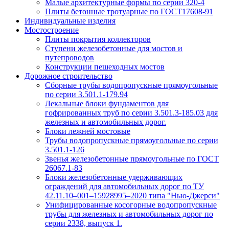
Малые архитектурные формы по серии 320-4
Плиты бетонные тротуарные по ГОСТ17608-91
Индивидуальные изделия
Мостостроение
Плиты покрытия коллекторов
Ступени железобетонные для мостов и
путепроводов
Конструкции пешеходных мостов
Дорожное строительство
Сборные трубы водопропускные прямоугольные
по серии 3.501.1-179.94
Лекальные блоки фундаментов для
гофрированных труб по серии 3.501.3-185.03 для
железных и автомобильных дорог.
Блоки лежней мостовые
Трубы водопропускные прямоугольные по серии
3.501.1-126
Звенья железобетонные прямоугольные по ГОСТ
26067.1-83
Блоки железобетонные удерживающих
ограждений для автомобильных дорог по ТУ
42.11.10–001–15928995–2020 типа "Нью-Джерси"
Унифицированные косогорные водопропускные
трубы для железных и автомобильных дорог по
серии 2338, выпуск 1.