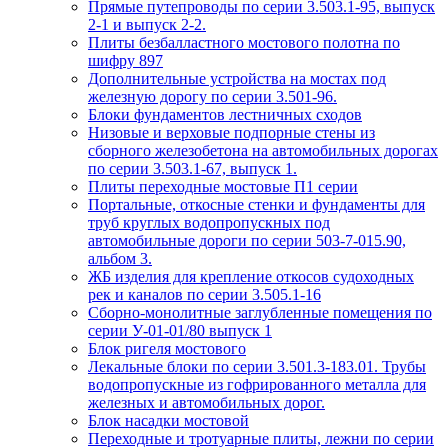
Прямые путепроводы по серии 3.503.1-95, выпуск
2-1 и выпуск 2-2.
Плиты безбалластного мостового полотна по
шифру 897
Дополнительные устройства на мостах под
железную дорогу по серии 3.501-96.
Блоки фундаментов лестничных сходов
Низовые и верховые подпорные стены из
сборного железобетона на автомобильных дорогах
по серии 3.503.1-67, выпуск 1.
Плиты переходные мостовые П1 серии
Портальные, откосные стенки и фундаменты для
труб круглых водопропускных под
автомобильные дороги по серии 503-7-015.90,
альбом 3.
ЖБ изделия для крепление откосов судоходных
рек и каналов по серии 3.505.1-16
Сборно-монолитные заглубленные помещения по
серии У-01-01/80 выпуск 1
Блок ригеля мостового
Лекальные блоки по серии 3.501.3-183.01. Трубы
водопропускные из гофрированного металла для
железных и автомобильных дорог.
Блок насадки мостовой
Переходные и тротуарные плиты, лежни по серии