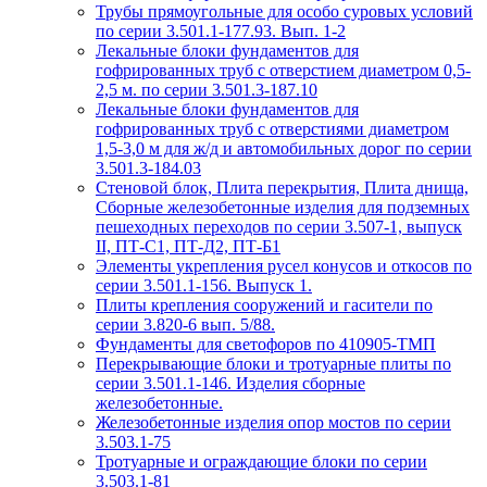
Трубы прямоугольные для особо суровых условий
по серии 3.501.1-177.93. Вып. 1-2
Лекальные блоки фундаментов для
гофрированных труб с отверстием диаметром 0,5-
2,5 м. по серии 3.501.3-187.10
Лекальные блоки фундаментов для
гофрированных труб с отверстиями диаметром
1,5-3,0 м для ж/д и автомобильных дорог по серии
3.501.3-184.03
Стеновой блок, Плита перекрытия, Плита днища,
Сборные железобетонные изделия для подземных
пешеходных переходов по серии 3.507-1, выпуск
II, ПТ-С1, ПТ-Д2, ПТ-Б1
Элементы укрепления русел конусов и откосов по
серии 3.501.1-156. Выпуск 1.
Плиты крепления сооружений и гасители по
серии 3.820-6 вып. 5/88.
Фундаменты для светофоров по 410905-ТМП
Перекрывающие блоки и тротуарные плиты по
серии 3.501.1-146. Изделия сборные
железобетонные.
Железобетонные изделия опор мостов по серии
3.503.1-75
Тротуарные и ограждающие блоки по серии
3.503.1-81