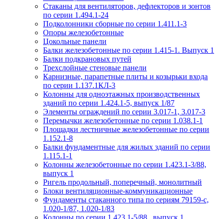
Стаканы для вентиляторов, дефлекторов и зонтов
по серии 1.494.1-24
Подколонники сборные по серии 1.411.1-3
Опоры железобетонные
Цокольные панели
Балки железобетонные по серии 1.415-1. Выпуск 1
Балки подкрановых путей
Трехслойные стеновые панели
Карнизные, парапетные плиты и козырьки входа
по серии 1.137.1КЛ-3
Колонны для одноэтажных производственных
зданий по серии 1.424.1-5, выпуск 1/87
Элементы ограждений по серии 3.017-1, 3.017-3
Перемычки железобетонные по серии 1.038.1-1
Площадки лестничные железобетонные по серии
1.152.1-8
Балки фундаментные для жилых зданий по серии
1.115.1-1
Колонны железобетонные по серии 1.423.1-3/88,
выпуск 1
Ригель продольный, поперечный, монолитный
Блоки вентиляционные-коммуникационные
Фундаменты стаканного типа по сериям 79159-с,
1.020-1/87, 1.020-1/83
Колонны по серии 1.423.1-5/88 , выпуск 1