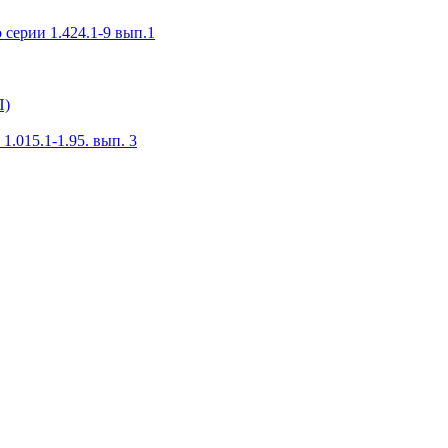
серии 1.424.1-9 вып.1
П)
.015.1-1.95. вып. 3