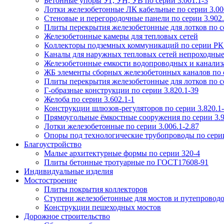
Бетонные упоры УГ, УН, УВ по серии 3.001.1-3
Лотки железобетонные ЛК кабельные по серии 3.006
Стеновые и перегородочные панели по серии 3.902.
Плиты перекрытия железобетонные для лотков по се
Железобетонные камеры для тепловых сетей
Коллекторы подземных коммуникаций по серии РК
Каналы для наружных тепловых сетей непроходные
Железобетонные емкости водопроводных и канализ
ЖБ элементы сборных железобетонных каналов по 
Плиты перекрытия железобетонные для лотков по се
Г-образные конструкции по серии 3.820.1-39
Желоба по серии 3.602.1-1
Конструкции шлюзов-регуляторов по серии 3.820.1
Прямоугольные ёмкостные сооружения по серии 3.9
Лотки железобетонные по серии 3.006.1-2.87
Опоры под технологические трубопроводы по серии
Благоустройство
Малые архитектурные формы по серии 320-4
Плиты бетонные тротуарные по ГОСТ17608-91
Индивидуальные изделия
Мостостроение
Плиты покрытия коллекторов
Ступени железобетонные для мостов и путепровод
Конструкции пешеходных мостов
Дорожное строительство