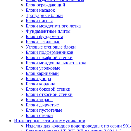
Блок ограждающий
Блоки насадок
Тротуарные блоки
Блоки ригеля
Блоки междупутного лотка
Фундаментные плиты
Блоки фундамента
Блоки лекальные
Угловые стеновые блоки
Блоки подферменников
Блоки шкафной стенки
Блоки междушпального лотка
Блоки уголковые
Блок карнизный
Блоки упора
Блоки кордона
Блоки боковой стенки
Блоки откосной стенки
Блоки экрана
Блоки дырчатые
Блоки пустотелые
Блоки стенки
Инженерные сети и коммуникации
Изделия для колодцев водопроводных по серии 901-