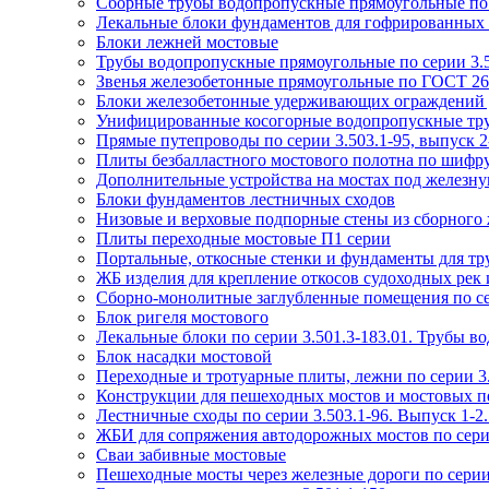
Сборные трубы водопропускные прямоугольные по с
Лекальные блоки фундаментов для гофрированных тр
Блоки лежней мостовые
Трубы водопропускные прямоугольные по серии 3.5
Звенья железобетонные прямоугольные по ГОСТ 26
Блоки железобетонные удерживающих ограждений д
Унифицированные косогорные водопропускные труб
Прямые путепроводы по серии 3.503.1-95, выпуск 2-
Плиты безбалластного мостового полотна по шифр
Дополнительные устройства на мостах под железную
Блоки фундаментов лестничных сходов
Низовые и верховые подпорные стены из сборного ж
Плиты переходные мостовые П1 серии
Портальные, откосные стенки и фундаменты для тру
ЖБ изделия для крепление откосов судоходных рек и
Сборно-монолитные заглубленные помещения по се
Блок ригеля мостового
Лекальные блоки по серии 3.501.3-183.01. Трубы в
Блок насадки мостовой
Переходные и тротуарные плиты, лежни по серии 3.
Конструкции для пешеходных мостов и мостовых пе
Лестничные сходы по серии 3.503.1-96. Выпуск 1-
ЖБИ для сопряжения автодорожных мостов по серии 
Сваи забивные мостовые
Пешеходные мосты через железные дороги по серии 3