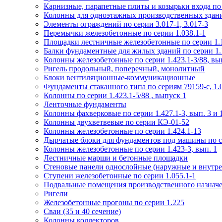
Карнизные, парапетные плиты и козырьки входа по
Колонны для одноэтажных производственных зданий
Элементы ограждений по серии 3.017-1, 3.017-3
Перемычки железобетонные по серии 1.038.1-1
Площадки лестничные железобетонные по серии 1.1
Балки фундаментные для жилых зданий по серии 1.
Колонны железобетонные по серии 1.423.1-3/88, вы
Ригель продольный, поперечный, монолитный
Блоки вентиляционные-коммуникационные
Фундаменты стаканного типа по сериям 79159-с, 1.02
Колонны по серии 1.423.1-5/88 , выпуск 1
Ленточные фундаменты
Колонны фахверковые по серии 1.427.1-3, вып. 3 и 
Колонны двухветвевые по серии КЭ-01-52
Колонны железобетонные по серии 1.424.1-13
Дырчатые блоки для фундаментов под машины по се
Колонны железобетонные по серии 1.423-3, вып. 1
Лестничные марши и бетонные площадки
Стеновые панели однослойные (наружные и внутре
Ступени железобетонные по серии 1.055.1-1
Подвальные помещения производственного назначен
Ригели
Железобетонные прогоны по серии 1.225
Сваи (35 и 40 сечение)
Колонны коллекторов