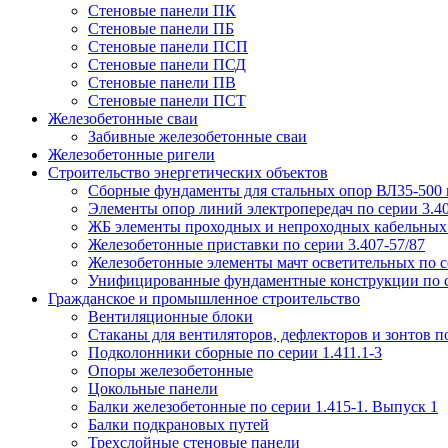
Стеновые панели ПК
Стеновые панели ПБ
Стеновые панели ПСП
Стеновые панели ПСД
Стеновые панели ПВ
Стеновые панели ПСТ
Железобетонные сваи
Забивные железобетонные сваи
Железобетонные ригели
Строительство энергетических объектов
Сборные фундаменты для стальных опор ВЛ35-500 кв
Элементы опор линий электропередач по серии 3.40
ЖБ элементы проходных и непроходных кабельных э
Железобетонные приставки по серии 3.407-57/87
Железобетонные элементы мачт осветительных по се
Унифицированные фундаментные конструкции по с
Гражданское и промышленное строительство
Вентиляционные блоки
Стаканы для вентиляторов, дефлекторов и зонтов по
Подколонники сборные по серии 1.411.1-3
Опоры железобетонные
Цокольные панели
Балки железобетонные по серии 1.415-1. Выпуск 1
Балки подкрановых путей
Трехслойные стеновые панели