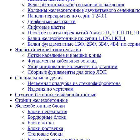
Железобетонный забор и панели ограждения
Колонны железобетонные двухветвевого сечения по 
Панели перекрытия по серии 1.243.1
Диафрагмы жесткости
Лифтовые шахты
Плоские плиты перекрытий (плиты П, ПТ, ПТП, П
Балки железобетонные по серии 1.126.1 КЛ-1
Балки фундаментные 1БФ, 2БФ, 3БФ, 4БФ по серии 1
Энергетическое строительство
Лотки кабельные и крышки к ним
Фундаменты кабельных эстакад
Унифицированные элементы подстанций
Сборные фундаменты для опор ЛЭП
Специальные изделия
Несъемная опалубка из стеклофибробетона
Изделия по чертежам
Ступени бетонные и железобетонные
Стойки железобетонные
Железобетонные блоки
Блоки перекрытия
Бордюрные блоки
Блоки лотка
Блоки ростверка
Стеновые блоки
Блок разделительной полосы