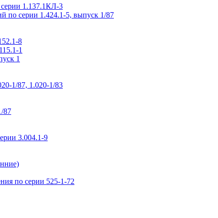
 серии 1.137.1КЛ-3
 по серии 1.424.1-5, выпуск 1/87
52.1-8
115.1-1
пуск 1
0-1/87, 1.020-1/83
1/87
рии 3.004.1-9
нние)
ия по серии 525-1-72