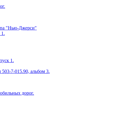
ог.
ипа "Нью-Джерси"
 1.
пуск 1.
503-7-015.90, альбом 3.
мобильных дорог.