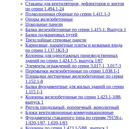
Стаканы для вентиляторов, дефлекторов и зонтов
по серии 1.494.1-24
Подколонники сборные по серии 1.411.1-3
Опоры железобетонные
Цокольные панели
Балки железобетонные по серии 1.415-1. Выпуск 1
Балки подкрановых путей
Трехслойные стеновые панели
Карнизные, парапетные плиты и козырьки входа
по серии 1.137.1КЛ-3
Колонны для одноэтажных производственных
зданий по серии 1.424.1-5, выпуск 1/87
Элементы ограждений по серии 3.017-1, 3.017-3
Перемычки железобетонные по серии 1.038.1-1
Площадки лестничные железобетонные по серии
1.152.1-8
Балки фундаментные для жилых зданий по серии
1.115.1-1
Колонны железобетонные по серии 1.423.1-3/88,
выпуск 1
Ригель продольный, поперечный, монолитный
Блоки вентиляционные-коммуникационные
Фундаменты стаканного типа по сериям 79159-с,
1.020-1/87, 1.020-1/83
Колонны по серии 1.423.1-5/88 , выпуск 1