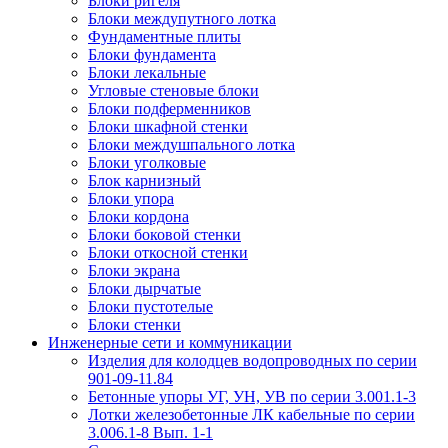
Блоки ригеля
Блоки междупутного лотка
Фундаментные плиты
Блоки фундамента
Блоки лекальные
Угловые стеновые блоки
Блоки подферменников
Блоки шкафной стенки
Блоки междушпального лотка
Блоки уголковые
Блок карнизный
Блоки упора
Блоки кордона
Блоки боковой стенки
Блоки откосной стенки
Блоки экрана
Блоки дырчатые
Блоки пустотелые
Блоки стенки
Инженерные сети и коммуникации
Изделия для колодцев водопроводных по серии
901-09-11.84
Бетонные упоры УГ, УН, УВ по серии 3.001.1-3
Лотки железобетонные ЛК кабельные по серии
3.006.1-8 Вып. 1-1