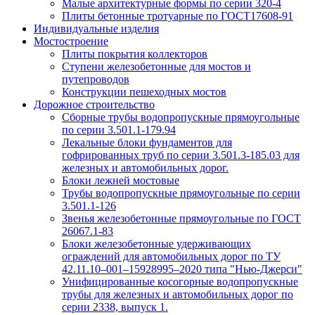
Малые архитектурные формы по серии 320-4
Плиты бетонные тротуарные по ГОСТ17608-91
Индивидуальные изделия
Мостостроение
Плиты покрытия коллекторов
Ступени железобетонные для мостов и
путепроводов
Конструкции пешеходных мостов
Дорожное строительство
Сборные трубы водопропускные прямоугольные
по серии 3.501.1-179.94
Лекальные блоки фундаментов для
гофрированных труб по серии 3.501.3-185.03 для
железных и автомобильных дорог.
Блоки лежней мостовые
Трубы водопропускные прямоугольные по серии
3.501.1-126
Звенья железобетонные прямоугольные по ГОСТ
26067.1-83
Блоки железобетонные удерживающих
ограждений для автомобильных дорог по ТУ
42.11.10–001–15928995–2020 типа "Нью-Джерси"
Унифицированные косогорные водопропускные
трубы для железных и автомобильных дорог по
серии 2338, выпуск 1.