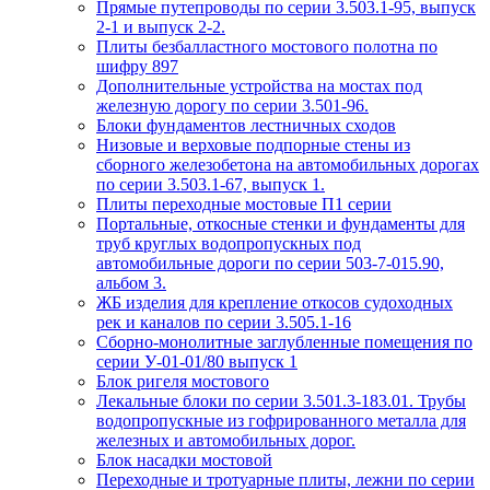
Прямые путепроводы по серии 3.503.1-95, выпуск
2-1 и выпуск 2-2.
Плиты безбалластного мостового полотна по
шифру 897
Дополнительные устройства на мостах под
железную дорогу по серии 3.501-96.
Блоки фундаментов лестничных сходов
Низовые и верховые подпорные стены из
сборного железобетона на автомобильных дорогах
по серии 3.503.1-67, выпуск 1.
Плиты переходные мостовые П1 серии
Портальные, откосные стенки и фундаменты для
труб круглых водопропускных под
автомобильные дороги по серии 503-7-015.90,
альбом 3.
ЖБ изделия для крепление откосов судоходных
рек и каналов по серии 3.505.1-16
Сборно-монолитные заглубленные помещения по
серии У-01-01/80 выпуск 1
Блок ригеля мостового
Лекальные блоки по серии 3.501.3-183.01. Трубы
водопропускные из гофрированного металла для
железных и автомобильных дорог.
Блок насадки мостовой
Переходные и тротуарные плиты, лежни по серии