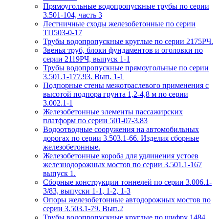
Прямоугольные водопропускные трубы по серии
3.501-104, часть 3
Лестничные сходы железобетонные по серии
ТП503-0-17
Трубы водопропускные круглые по серии 2175РЧ.
Звенья труб, блоки фундаментов и оголовки по
серии 2119РЧ, выпуск 1-1
Трубы водопропускные прямоугольные по серии
3.501.1-177.93. Вып. 1-1
Подпорные стены межотраслевого применения с
высотой подпора грунта 1,2-4,8 м по серии
3.002.1-1
Железобетонные элементы пассажирских
платформ по серии 501-07-3.83
Водоотводные сооружения на автомобильных
дорогах по серии 3.503.1-66. Изделия сборные
железобетонные.
Железобетонные короба для удлинения устоев
железнодорожных мостов по серии 3.501.1-167
выпуск 1.
Сборные конструкции тоннелей по серии 3.006.1-
3/83, выпуски 1-1, 1-2, 1-3
Опоры железобетонные автодорожных мостов по
серии 3.503.1-79. Вып.2
Трубы водопропускные круглые по шифру 1484.