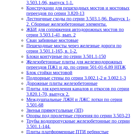
3.503.1-96, выпуск 1-1.
Конструкции для пешеходных мостов и мостовых
переездов по серии 3.820-13
Лестничные сходы по серии 3.503.1-96. Выпуск 1-
2. Сборные железобетонные элементы.
ЖБИ для сопряжения автодорожных мостов по
серии 3.503.1-41, вып. 2
Сваи забивные мостовые
Пешеходные мосты через железные дороги по
серии 3.501.1-165, в. 1-2.
Блоки контурные по серии 3.501.1-150
Железобетонные плиты для железнодорожных
переездов ПЖ1 и др. по серии 501-01-6.89 НПЖ
Блок стойки мостовой
Подпорные стены по серии 3.002.1-2 и 3.002.1-3
Дорожные плиты железобетонные
Плиты для крепления каналов и откосов по серии
3.820.1-70, выпуск 2.
Междушпальные ЛЖН и ЛЖС лотки по серии
3.501-68
Звенья прямоугольные (ЗП)
Опоры под пролетные строения по серии 3.503-23
Трубы водопропускные железобетонные по серии
3.501.1-144.
Плиты платформенные ПТИ ребристые