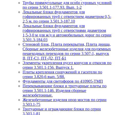
Трубы прямоугольные для особо суровых условий
по серии 3.501.1-177.93. Вып. 1-2
Лекальные блоки фундаментов для
гофрированных труб с отверстием диаметром 0,5-
2,5 м. по серии 3.501.3-187.10
Лекальные блоки фундаментов для
гофрированных труб с отверстиями диаметром
1,5-3,0 м для ж/д и автомобильных дорог по серии
3.501.3-184.03
Стеновой блок, Плита перекрытия, Плита днища,
Сборные железобетонные изделия для подземных
пешеходных переходов по серии 3.507-1, выпуск
II, ПТ-С1, ПТ-Д2, ПТ-Б1
Элементы укрепления русел конусов и откосов по
серии 3.501.1-156. Выпуск 1.
Плиты крепления сооружений и гасители по
серии 3.820-6 вып. 5/88.
Фундаменты для светофоров по 410905-ТМП
Перекрывающие блоки и тротуарные плиты по
серии 3.501.1-146. Изделия сборные
железобетонные.
Железобетонные изделия опор мостов по серии
3.503.1-75
Тротуарные и ограждающие блоки по серии
3.503.1-81