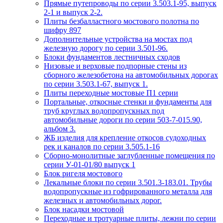
Прямые путепроводы по серии 3.503.1-95, выпуск
2-1 и выпуск 2-2.
Плиты безбалластного мостового полотна по
шифру 897
Дополнительные устройства на мостах под
железную дорогу по серии 3.501-96.
Блоки фундаментов лестничных сходов
Низовые и верховые подпорные стены из
сборного железобетона на автомобильных дорогах
по серии 3.503.1-67, выпуск 1.
Плиты переходные мостовые П1 серии
Портальные, откосные стенки и фундаменты для
труб круглых водопропускных под
автомобильные дороги по серии 503-7-015.90,
альбом 3.
ЖБ изделия для крепление откосов судоходных
рек и каналов по серии 3.505.1-16
Сборно-монолитные заглубленные помещения по
серии У-01-01/80 выпуск 1
Блок ригеля мостового
Лекальные блоки по серии 3.501.3-183.01. Трубы
водопропускные из гофрированного металла для
железных и автомобильных дорог.
Блок насадки мостовой
Переходные и тротуарные плиты, лежни по серии