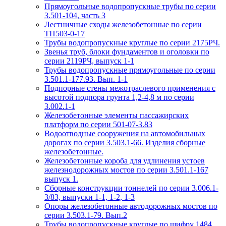
Прямоугольные водопропускные трубы по серии
3.501-104, часть 3
Лестничные сходы железобетонные по серии
ТП503-0-17
Трубы водопропускные круглые по серии 2175РЧ.
Звенья труб, блоки фундаментов и оголовки по
серии 2119РЧ, выпуск 1-1
Трубы водопропускные прямоугольные по серии
3.501.1-177.93. Вып. 1-1
Подпорные стены межотраслевого применения с
высотой подпора грунта 1,2-4,8 м по серии
3.002.1-1
Железобетонные элементы пассажирских
платформ по серии 501-07-3.83
Водоотводные сооружения на автомобильных
дорогах по серии 3.503.1-66. Изделия сборные
железобетонные.
Железобетонные короба для удлинения устоев
железнодорожных мостов по серии 3.501.1-167
выпуск 1.
Сборные конструкции тоннелей по серии 3.006.1-
3/83, выпуски 1-1, 1-2, 1-3
Опоры железобетонные автодорожных мостов по
серии 3.503.1-79. Вып.2
Трубы водопропускные круглые по шифру 1484.