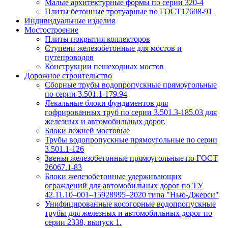
Малые архитектурные формы по серии 320-4
Плиты бетонные тротуарные по ГОСТ17608-91
Индивидуальные изделия
Мостостроение
Плиты покрытия коллекторов
Ступени железобетонные для мостов и
путепроводов
Конструкции пешеходных мостов
Дорожное строительство
Сборные трубы водопропускные прямоугольные
по серии 3.501.1-179.94
Лекальные блоки фундаментов для
гофрированных труб по серии 3.501.3-185.03 для
железных и автомобильных дорог.
Блоки лежней мостовые
Трубы водопропускные прямоугольные по серии
3.501.1-126
Звенья железобетонные прямоугольные по ГОСТ
26067.1-83
Блоки железобетонные удерживающих
ограждений для автомобильных дорог по ТУ
42.11.10–001–15928995–2020 типа "Нью-Джерси"
Унифицированные косогорные водопропускные
трубы для железных и автомобильных дорог по
серии 2338, выпуск 1.