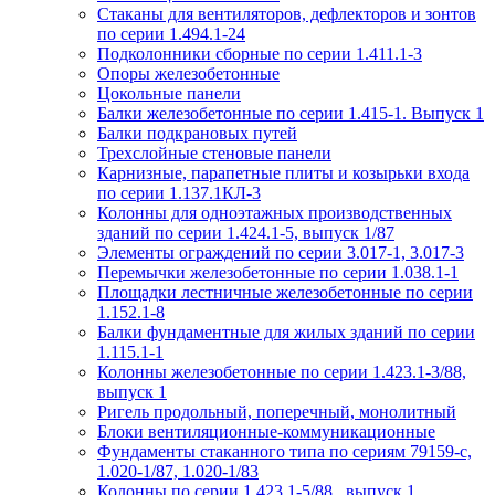
Стаканы для вентиляторов, дефлекторов и зонтов
по серии 1.494.1-24
Подколонники сборные по серии 1.411.1-3
Опоры железобетонные
Цокольные панели
Балки железобетонные по серии 1.415-1. Выпуск 1
Балки подкрановых путей
Трехслойные стеновые панели
Карнизные, парапетные плиты и козырьки входа
по серии 1.137.1КЛ-3
Колонны для одноэтажных производственных
зданий по серии 1.424.1-5, выпуск 1/87
Элементы ограждений по серии 3.017-1, 3.017-3
Перемычки железобетонные по серии 1.038.1-1
Площадки лестничные железобетонные по серии
1.152.1-8
Балки фундаментные для жилых зданий по серии
1.115.1-1
Колонны железобетонные по серии 1.423.1-3/88,
выпуск 1
Ригель продольный, поперечный, монолитный
Блоки вентиляционные-коммуникационные
Фундаменты стаканного типа по сериям 79159-с,
1.020-1/87, 1.020-1/83
Колонны по серии 1.423.1-5/88 , выпуск 1