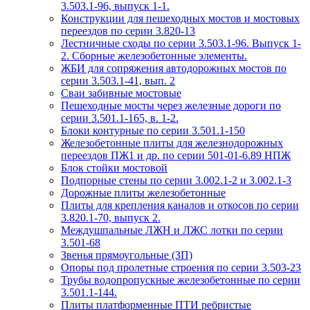
3.503.1-96, выпуск 1-1.
Конструкции для пешеходных мостов и мостовых
переездов по серии 3.820-13
Лестничные сходы по серии 3.503.1-96. Выпуск 1-
2. Сборные железобетонные элементы.
ЖБИ для сопряжения автодорожных мостов по
серии 3.503.1-41, вып. 2
Сваи забивные мостовые
Пешеходные мосты через железные дороги по
серии 3.501.1-165, в. 1-2.
Блоки контурные по серии 3.501.1-150
Железобетонные плиты для железнодорожных
переездов ПЖ1 и др. по серии 501-01-6.89 НПЖ
Блок стойки мостовой
Подпорные стены по серии 3.002.1-2 и 3.002.1-3
Дорожные плиты железобетонные
Плиты для крепления каналов и откосов по серии
3.820.1-70, выпуск 2.
Междушпальные ЛЖН и ЛЖС лотки по серии
3.501-68
Звенья прямоугольные (ЗП)
Опоры под пролетные строения по серии 3.503-23
Трубы водопропускные железобетонные по серии
3.501.1-144.
Плиты платформенные ПТИ ребристые