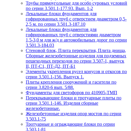
Трубы прямоугольные для особо суровых условий
по серии 3.501.1-177.93. Вып. 1-2
Лекальные блоки фундаментов для
гофрированных труб с отверстием диаметром 0,5-
2,5 м. по серии 3.501.3-187.10
Лекальные блоки фундаментов для
гофрированных труб с отверстиями диаметром
1,5-3,0 м для ж/д и автомобильных дорог по серии
3.501.3-184.03
Стеновой блок, Плита перекрытия, Плита днища,
Сборные железобетонные изделия для подземных
пешеходных переходов по серии 3.507-1, выпуск
II, ПТ-С1, ПТ-Д2, ПТ-Б1
Элементы укрепления русел конусов и откосов по
серии 3.501.1-156. Выпуск 1.
Плиты крепления сооружений и гасители по
серии 3.820-6 вып. 5/88.
Фундаменты для светофоров по 410905-ТМП
Перекрывающие блоки и тротуарные плиты по
серии 3.501.1-146. Изделия сборные
железобетонные.
Железобетонные изделия опор мостов по серии
3.503.1-75
Тротуарные и ограждающие блоки по серии
3.503.1-81