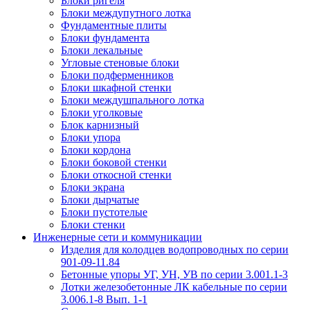
Блоки ригеля
Блоки междупутного лотка
Фундаментные плиты
Блоки фундамента
Блоки лекальные
Угловые стеновые блоки
Блоки подферменников
Блоки шкафной стенки
Блоки междушпального лотка
Блоки уголковые
Блок карнизный
Блоки упора
Блоки кордона
Блоки боковой стенки
Блоки откосной стенки
Блоки экрана
Блоки дырчатые
Блоки пустотелые
Блоки стенки
Инженерные сети и коммуникации
Изделия для колодцев водопроводных по серии
901-09-11.84
Бетонные упоры УГ, УН, УВ по серии 3.001.1-3
Лотки железобетонные ЛК кабельные по серии
3.006.1-8 Вып. 1-1