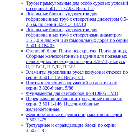
Трубы прямоугольные для особо суровых условий
по серии 3.501.1-177.93. Вып. 1-2
Лекальные блоки фундаментов для
гофрированных труб с отверстием диаметром 0,5-
2,5 м. по серии 3.501.3-187.10
Лекальные блоки фундаментов для
гофрированных труб с отверстиями диаметром
1,5-3,0 м для ж/д и автомобильных дорог по серии
3.501.3-184.03
Стеновой блок, Плита перекрытия, Плита днища,
Сборные железобетонные изделия для подземных
пешеходных переходов по серии 3.507-1, выпуск
II, ПТ-С1, ПТ-Д2, ПТ-Б1
Элементы укрепления русел конусов и откосов по
серии 3.501.1-156. Выпуск 1.
Плиты крепления сооружений и гасители по
серии 3.820-6 вып. 5/88.
Фундаменты для светофоров по 410905-ТМП
Перекрывающие блоки и тротуарные плиты по
серии 3.501.1-146. Изделия сборные
железобетонные.
Железобетонные изделия опор мостов по серии
3.503.1-75
Тротуарные и ограждающие блоки по серии
3.503.1-81