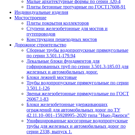
Малые архитектурные формы по серии 320-4
Плиты бетонные тротуарные по ГОСТ17608-91
Индивидуальные изделия
Мостостроение
Плиты покрытия коллекторов
Ступени железобетонные для мостов и
путепроводов
Конструкции пешеходных мостов
Дорожное строительство
Сборные трубы водопропускные прямоугольные
по серии 3.501.1-179.94
Лекальные блоки фундаментов для
гофрированных труб по серии 3.501.3-185.03 для
железных и автомобильных дорог.
Блоки лежней мостовые
Трубы водопропускные прямоугольные по серии
3.501.1-126
Звенья железобетонные прямоугольные по ГОСТ
26067.1-83
Блоки железобетонные удерживающих
ограждений для автомобильных дорог по ТУ
42.11.10–001–15928995–2020 типа "Нью-Джерси"
Унифицированные косогорные водопропускные
трубы для железных и автомобильных дорог по
серии 2338, выпуск 1.