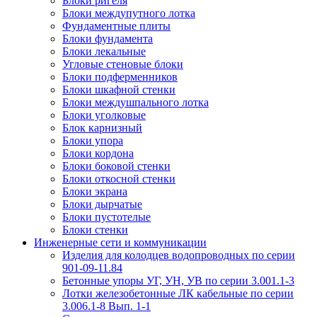
Блоки ригеля
Блоки междупутного лотка
Фундаментные плиты
Блоки фундамента
Блоки лекальные
Угловые стеновые блоки
Блоки подферменников
Блоки шкафной стенки
Блоки междушпального лотка
Блоки уголковые
Блок карнизный
Блоки упора
Блоки кордона
Блоки боковой стенки
Блоки откосной стенки
Блоки экрана
Блоки дырчатые
Блоки пустотелые
Блоки стенки
Инженерные сети и коммуникации
Изделия для колодцев водопроводных по серии
901-09-11.84
Бетонные упоры УГ, УН, УВ по серии 3.001.1-3
Лотки железобетонные ЛК кабельные по серии
3.006.1-8 Вып. 1-1