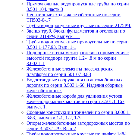
Прямоугольные водопропускные трубы по серии
3.501-104, часть 3
Лестничные сходы железобетонные по серии
ТП503-0-17
Трубы водопропускные круглые по серии 2175РЧ.
Звенья труб, блоки фундаментов и оголовки по
серии 2119РЧ, выпуск 1-1
Трубы водопропускные прямоугольные по серии
3.501.1-177.93. Вып. 1-1
Подпорные стены межотраслевого применения с
высотой подпора грунта 1,2-4,8 м по серии
3.002.1-1
Железобетонные элементы пассажирских
платформ по серии 501-07-3.83
Водоотводные сооружения на автомобильных
дорогах по серии 3.503.1-66. Изделия сборные
железобетонные.
Железобетонные короба для удлинения устоев
железнодорожных мостов по серии 3.501.1-167
выпуск 1.
Сборные конструкции тоннелей по серии 3.006.1-
3/83, выпуски 1-1, 1-2, 1-3
Опоры железобетонные автодорожных мостов по
серии 3.503.1-79. Вып.2
Трубы водопропускные круглые по шифру 1484.