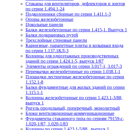
Стаканы для вентиляторов, дефлекторов и зонтов
по серии 1.494.1-24
Подколонники сборные по серии 1.411.1-3
Опоры железобетонные
Цокольные панели
Балки железобетонные по серии 1.415-1. Выпуск 1
Балки подкрановых путей
Трехслойные стеновые панели
Карнизные, парапетные плиты и козырьки входа
по серии 1.137.1КЛ-3
Колонны для одноэтажных производственных
зданий по серии 1.424.1-5, выпуск 1/87
Элементы ограждений по серии 3.017-1, 3.017-3
Перемычки железобетонные по серии 1.038.1-1
Площадки лестничные железобетонные по серии
1.152.1-8
Балки фундаментные для жилых зданий по серии
1.115.1-1
Колонны железобетонные по серии 1.423.1-3/88,
выпуск 1
Ригель продольный, поперечный, монолитный
Блоки вентиляционные-коммуникационные
Фундаменты стаканного типа по сериям 79159-с,
1.020-1/87, 1.020-1/83
Колонны по серии 1.423.1-5/88 , выпуск 1