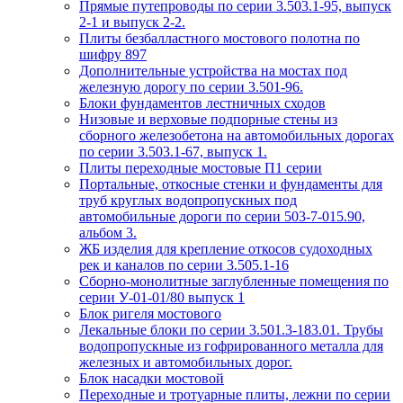
Прямые путепроводы по серии 3.503.1-95, выпуск
2-1 и выпуск 2-2.
Плиты безбалластного мостового полотна по
шифру 897
Дополнительные устройства на мостах под
железную дорогу по серии 3.501-96.
Блоки фундаментов лестничных сходов
Низовые и верховые подпорные стены из
сборного железобетона на автомобильных дорогах
по серии 3.503.1-67, выпуск 1.
Плиты переходные мостовые П1 серии
Портальные, откосные стенки и фундаменты для
труб круглых водопропускных под
автомобильные дороги по серии 503-7-015.90,
альбом 3.
ЖБ изделия для крепление откосов судоходных
рек и каналов по серии 3.505.1-16
Сборно-монолитные заглубленные помещения по
серии У-01-01/80 выпуск 1
Блок ригеля мостового
Лекальные блоки по серии 3.501.3-183.01. Трубы
водопропускные из гофрированного металла для
железных и автомобильных дорог.
Блок насадки мостовой
Переходные и тротуарные плиты, лежни по серии