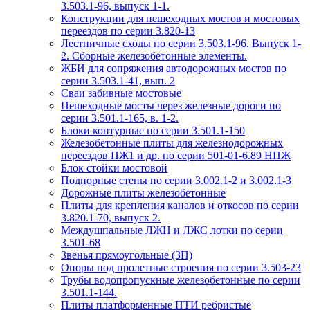
3.503.1-96, выпуск 1-1.
Конструкции для пешеходных мостов и мостовых
переездов по серии 3.820-13
Лестничные сходы по серии 3.503.1-96. Выпуск 1-
2. Сборные железобетонные элементы.
ЖБИ для сопряжения автодорожных мостов по
серии 3.503.1-41, вып. 2
Сваи забивные мостовые
Пешеходные мосты через железные дороги по
серии 3.501.1-165, в. 1-2.
Блоки контурные по серии 3.501.1-150
Железобетонные плиты для железнодорожных
переездов ПЖ1 и др. по серии 501-01-6.89 НПЖ
Блок стойки мостовой
Подпорные стены по серии 3.002.1-2 и 3.002.1-3
Дорожные плиты железобетонные
Плиты для крепления каналов и откосов по серии
3.820.1-70, выпуск 2.
Междушпальные ЛЖН и ЛЖС лотки по серии
3.501-68
Звенья прямоугольные (ЗП)
Опоры под пролетные строения по серии 3.503-23
Трубы водопропускные железобетонные по серии
3.501.1-144.
Плиты платформенные ПТИ ребристые