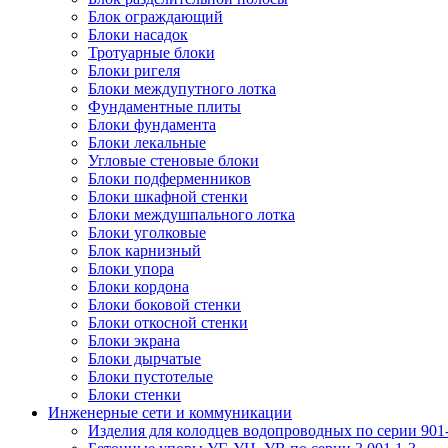
Блок ограждающий
Блоки насадок
Тротуарные блоки
Блоки ригеля
Блоки междупутного лотка
Фундаментные плиты
Блоки фундамента
Блоки лекальные
Угловые стеновые блоки
Блоки подферменников
Блоки шкафной стенки
Блоки междушпального лотка
Блоки уголковые
Блок карнизный
Блоки упора
Блоки кордона
Блоки боковой стенки
Блоки откосной стенки
Блоки экрана
Блоки дырчатые
Блоки пустотелые
Блоки стенки
Инженерные сети и коммуникации
Изделия для колодцев водопроводных по серии 901-