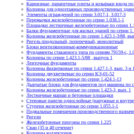
Карнизные, парапетные плиты и козырьки входа по
Колонны для одноэтажных производственных зданий
Элементы ограждений по серии 3.017-1, 3.017-3
Перемычки железобетонные по серии 1.038.1-1
Площадки лестничные железобетонные по серии 1.1
Балки фундаментные для жилых зданий по серии 1.
Колонны железобетонные по серии 1.423.1-3/88, вы
Ригель продольный, поперечный, монолитный
Блоки вентиляционные-коммуникационные
Фундаменты стаканного типа по сериям 79159-с, 1.02
Колонны по серии 1.423.1-5/88 , выпуск 1
Ленточные фундаменты
Колонны фахверковые по серии 1.427.1-3, вып. 3 и 
Колонны двухветвевые по серии КЭ-01-52
Колонны железобетонные по серии 1.424.1-13
Дырчатые блоки для фундаментов под машины по се
Колонны железобетонные по серии 1.423-3, вып. 1
Лестничные марши и бетонные площадки
Стеновые панели однослойные (наружные и внутре
Ступени железобетонные по серии 1.055.1-1
Подвальные помещения производственного назначен
Ригели
Железобетонные прогоны по серии 1.225
Сваи (35 и 40 сечение)
Колонны коллекторов