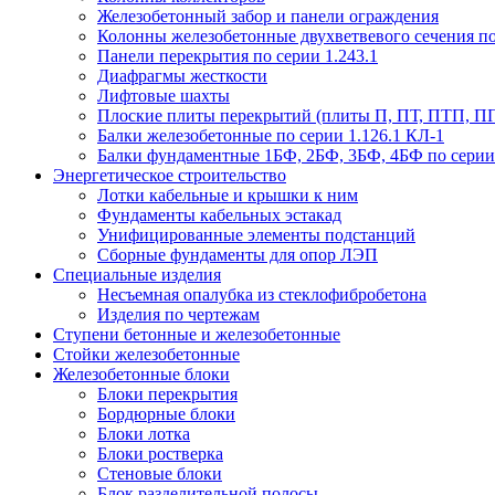
Железобетонный забор и панели ограждения
Колонны железобетонные двухветвевого сечения по 
Панели перекрытия по серии 1.243.1
Диафрагмы жесткости
Лифтовые шахты
Плоские плиты перекрытий (плиты П, ПТ, ПТП, П
Балки железобетонные по серии 1.126.1 КЛ-1
Балки фундаментные 1БФ, 2БФ, 3БФ, 4БФ по серии 1
Энергетическое строительство
Лотки кабельные и крышки к ним
Фундаменты кабельных эстакад
Унифицированные элементы подстанций
Сборные фундаменты для опор ЛЭП
Специальные изделия
Несъемная опалубка из стеклофибробетона
Изделия по чертежам
Ступени бетонные и железобетонные
Стойки железобетонные
Железобетонные блоки
Блоки перекрытия
Бордюрные блоки
Блоки лотка
Блоки ростверка
Стеновые блоки
Блок разделительной полосы