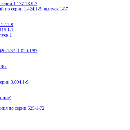
 серии 1.137.1КЛ-3
 по серии 1.424.1-5, выпуск 1/87
52.1-8
115.1-1
пуск 1
0-1/87, 1.020-1/83
1/87
рии 3.004.1-9
нние)
ия по серии 525-1-72