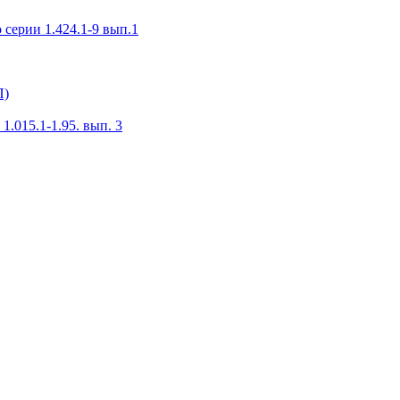
серии 1.424.1-9 вып.1
П)
.015.1-1.95. вып. 3