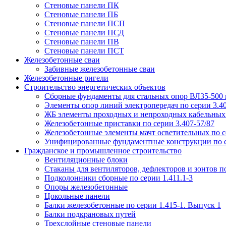
Стеновые панели ПК
Стеновые панели ПБ
Стеновые панели ПСП
Стеновые панели ПСД
Стеновые панели ПВ
Стеновые панели ПСТ
Железобетонные сваи
Забивные железобетонные сваи
Железобетонные ригели
Строительство энергетических объектов
Сборные фундаменты для стальных опор ВЛ35-500 кв
Элементы опор линий электропередач по серии 3.40
ЖБ элементы проходных и непроходных кабельных э
Железобетонные приставки по серии 3.407-57/87
Железобетонные элементы мачт осветительных по се
Унифицированные фундаментные конструкции по с
Гражданское и промышленное строительство
Вентиляционные блоки
Стаканы для вентиляторов, дефлекторов и зонтов по
Подколонники сборные по серии 1.411.1-3
Опоры железобетонные
Цокольные панели
Балки железобетонные по серии 1.415-1. Выпуск 1
Балки подкрановых путей
Трехслойные стеновые панели