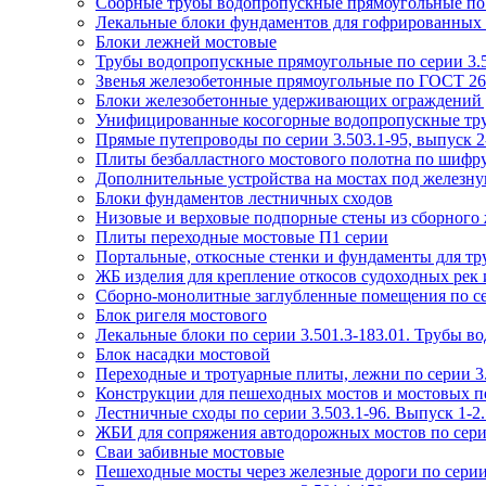
Сборные трубы водопропускные прямоугольные по с
Лекальные блоки фундаментов для гофрированных тр
Блоки лежней мостовые
Трубы водопропускные прямоугольные по серии 3.5
Звенья железобетонные прямоугольные по ГОСТ 26
Блоки железобетонные удерживающих ограждений д
Унифицированные косогорные водопропускные труб
Прямые путепроводы по серии 3.503.1-95, выпуск 2-
Плиты безбалластного мостового полотна по шифр
Дополнительные устройства на мостах под железную
Блоки фундаментов лестничных сходов
Низовые и верховые подпорные стены из сборного ж
Плиты переходные мостовые П1 серии
Портальные, откосные стенки и фундаменты для тру
ЖБ изделия для крепление откосов судоходных рек и
Сборно-монолитные заглубленные помещения по се
Блок ригеля мостового
Лекальные блоки по серии 3.501.3-183.01. Трубы в
Блок насадки мостовой
Переходные и тротуарные плиты, лежни по серии 3.
Конструкции для пешеходных мостов и мостовых пе
Лестничные сходы по серии 3.503.1-96. Выпуск 1-
ЖБИ для сопряжения автодорожных мостов по серии 
Сваи забивные мостовые
Пешеходные мосты через железные дороги по серии 3