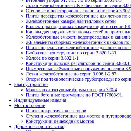
Бетонные упоры УГ, УН, УВ по серии 3.001.1-3
Лотки железобетонные ЛК кабельные по серии 3.006
Стеновые и перегородочные панели по серии 3.902.
Плиты перекрытия железобетонные для лотков по се
Железобетонные камеры для тепловых сетей
Коллекторы подземных коммуникаций по серии РК
Каналы для наружных тепловых сетей непроходные
Железобетонные емкости водопроводных и канализ
ЖБ элементы сборных железобетонных каналов по 
Плиты перекрытия железобетонные для лотков по се
Г-образные конструкции по серии 3.820.1-39
Желоба по серии 3.602.1-1
Конструкции шлюзов-регуляторов по серии 3.820.1
Прямоугольные ёмкостные сооружения по серии 3.9
Лотки железобетонные по серии 3.006.1-2.87
Опоры под технологические трубопроводы по серии
Благоустройство
Малые архитектурные формы по серии 320-4
Плиты бетонные тротуарные по ГОСТ17608-91
Индивидуальные изделия
Мостостроение
Плиты покрытия коллекторов
Ступени железобетонные для мостов и путепровод
Конструкции пешеходных мостов
Дорожное строительство