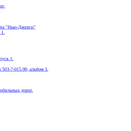
ог.
ипа "Нью-Джерси"
 1.
пуск 1.
503-7-015.90, альбом 3.
мобильных дорог.