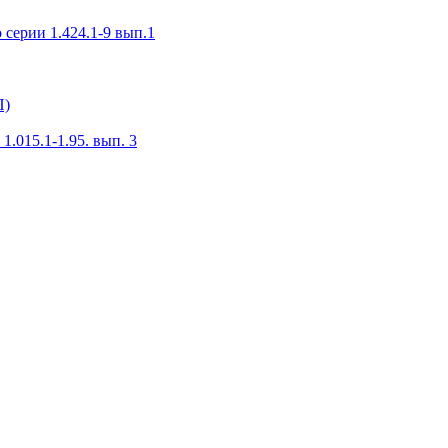
серии 1.424.1-9 вып.1
П)
.015.1-1.95. вып. 3