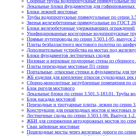
Сборные трубы водопропускные прямоугольные по с
Лекальные блоки фундаментов для гофрированных тр
Блоки лежней мостовые
Трубы водопропускные прямоугольные по серии 3.5
Звенья железобетонные прямоугольные по ГОСТ 26
Блоки железобетонные удерживающих ограждений д
Унифицированные косогорные водопропускные труб
Прямые путепроводы по серии 3.503.1-95, выпуск 2-
Плиты безбалластного мостового полотна по шифр
Дополнительные устройства на мостах под железную
Блоки фундаментов лестничных сходов
Низовые и верховые подпорные стены из сборного ж
Плиты переходные мостовые П1 серии
Портальные, откосные стенки и фундаменты для тру
ЖБ изделия для крепление откосов судоходных рек и
Сборно-монолитные заглубленные помещения по се
Блок ригеля мостового
Лекальные блоки по серии 3.501.3-183.01. Трубы в
Блок насадки мостовой
Переходные и тротуарные плиты, лежни по серии 3.
Конструкции для пешеходных мостов и мостовых пе
Лестничные сходы по серии 3.503.1-96. Выпуск 1-
ЖБИ для сопряжения автодорожных мостов по серии 
Сваи забивные мостовые
Пешеходные мосты через железные дороги по серии 3