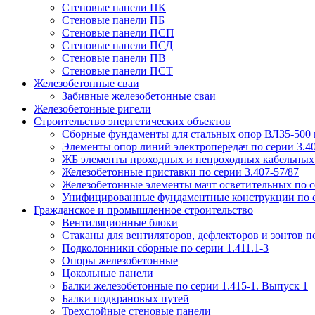
Стеновые панели ПК
Стеновые панели ПБ
Стеновые панели ПСП
Стеновые панели ПСД
Стеновые панели ПВ
Стеновые панели ПСТ
Железобетонные сваи
Забивные железобетонные сваи
Железобетонные ригели
Строительство энергетических объектов
Сборные фундаменты для стальных опор ВЛ35-500 кв
Элементы опор линий электропередач по серии 3.40
ЖБ элементы проходных и непроходных кабельных э
Железобетонные приставки по серии 3.407-57/87
Железобетонные элементы мачт осветительных по се
Унифицированные фундаментные конструкции по с
Гражданское и промышленное строительство
Вентиляционные блоки
Стаканы для вентиляторов, дефлекторов и зонтов по
Подколонники сборные по серии 1.411.1-3
Опоры железобетонные
Цокольные панели
Балки железобетонные по серии 1.415-1. Выпуск 1
Балки подкрановых путей
Трехслойные стеновые панели