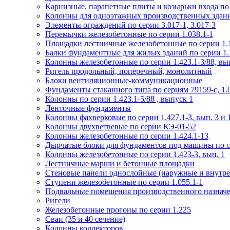
Карнизные, парапетные плиты и козырьки входа по
Колонны для одноэтажных производственных зданий
Элементы ограждений по серии 3.017-1, 3.017-3
Перемычки железобетонные по серии 1.038.1-1
Площадки лестничные железобетонные по серии 1.1
Балки фундаментные для жилых зданий по серии 1.
Колонны железобетонные по серии 1.423.1-3/88, вы
Ригель продольный, поперечный, монолитный
Блоки вентиляционные-коммуникационные
Фундаменты стаканного типа по сериям 79159-с, 1.02
Колонны по серии 1.423.1-5/88 , выпуск 1
Ленточные фундаменты
Колонны фахверковые по серии 1.427.1-3, вып. 3 и 
Колонны двухветвевые по серии КЭ-01-52
Колонны железобетонные по серии 1.424.1-13
Дырчатые блоки для фундаментов под машины по се
Колонны железобетонные по серии 1.423-3, вып. 1
Лестничные марши и бетонные площадки
Стеновые панели однослойные (наружные и внутре
Ступени железобетонные по серии 1.055.1-1
Подвальные помещения производственного назначен
Ригели
Железобетонные прогоны по серии 1.225
Сваи (35 и 40 сечение)
Колонны коллекторов