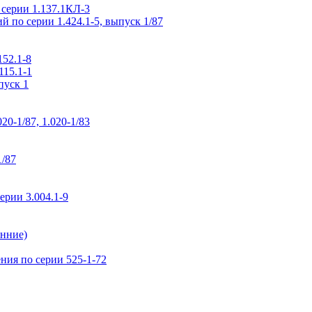
 серии 1.137.1КЛ-3
 по серии 1.424.1-5, выпуск 1/87
52.1-8
115.1-1
пуск 1
0-1/87, 1.020-1/83
1/87
рии 3.004.1-9
нние)
ия по серии 525-1-72