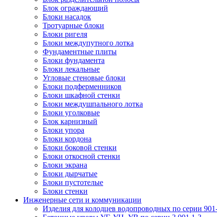
Блок ограждающий
Блоки насадок
Тротуарные блоки
Блоки ригеля
Блоки междупутного лотка
Фундаментные плиты
Блоки фундамента
Блоки лекальные
Угловые стеновые блоки
Блоки подферменников
Блоки шкафной стенки
Блоки междушпального лотка
Блоки уголковые
Блок карнизный
Блоки упора
Блоки кордона
Блоки боковой стенки
Блоки откосной стенки
Блоки экрана
Блоки дырчатые
Блоки пустотелые
Блоки стенки
Инженерные сети и коммуникации
Изделия для колодцев водопроводных по серии 901-