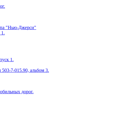
ог.
ипа "Нью-Джерси"
 1.
пуск 1.
503-7-015.90, альбом 3.
мобильных дорог.