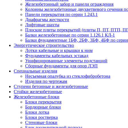
Железобетонный забор и панели ограждения
Колонны железобетонные двухветвевого сечения по 
Панели перекрытия по серии 1.243.1
Диафрагмы жесткости
Лифтовые шахты
Плоские плиты перекрытий (плиты П, ПТ, ПТП, П
Балки железобетонные по серии 1.126.1 КЛ-1
Балки фундаментные 1БФ, 2БФ, 3БФ, 4БФ по серии 1
Энергетическое строительство
Лотки кабельные и крышки к ним
Фундаменты кабельных эстакад
Унифицированные элементы подстанций
Сборные фундаменты для опор ЛЭП
Специальные изделия
Несъемная опалубка из стеклофибробетона
Изделия по чертежам
Ступени бетонные и железобетонные
Стойки железобетонные
Железобетонные блоки
Блоки перекрытия
Бордюрные блоки
Блоки лотка
Блоки ростверка
Стеновые блоки
Блок разделительной полосы