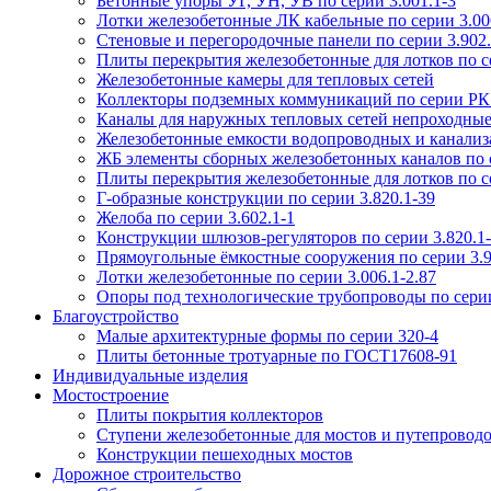
Бетонные упоры УГ, УН, УВ по серии 3.001.1-3
Лотки железобетонные ЛК кабельные по серии 3.006
Стеновые и перегородочные панели по серии 3.902.
Плиты перекрытия железобетонные для лотков по се
Железобетонные камеры для тепловых сетей
Коллекторы подземных коммуникаций по серии РК
Каналы для наружных тепловых сетей непроходные
Железобетонные емкости водопроводных и канализ
ЖБ элементы сборных железобетонных каналов по 
Плиты перекрытия железобетонные для лотков по се
Г-образные конструкции по серии 3.820.1-39
Желоба по серии 3.602.1-1
Конструкции шлюзов-регуляторов по серии 3.820.1
Прямоугольные ёмкостные сооружения по серии 3.9
Лотки железобетонные по серии 3.006.1-2.87
Опоры под технологические трубопроводы по серии
Благоустройство
Малые архитектурные формы по серии 320-4
Плиты бетонные тротуарные по ГОСТ17608-91
Индивидуальные изделия
Мостостроение
Плиты покрытия коллекторов
Ступени железобетонные для мостов и путепровод
Конструкции пешеходных мостов
Дорожное строительство