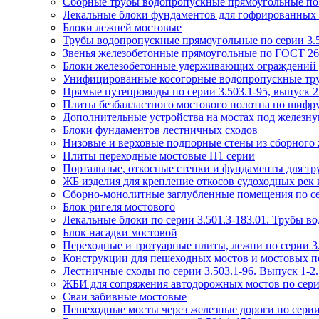
Сборные трубы водопропускные прямоугольные по с
Лекальные блоки фундаментов для гофрированных тр
Блоки лежней мостовые
Трубы водопропускные прямоугольные по серии 3.5
Звенья железобетонные прямоугольные по ГОСТ 26
Блоки железобетонные удерживающих ограждений д
Унифицированные косогорные водопропускные труб
Прямые путепроводы по серии 3.503.1-95, выпуск 2-
Плиты безбалластного мостового полотна по шифр
Дополнительные устройства на мостах под железную
Блоки фундаментов лестничных сходов
Низовые и верховые подпорные стены из сборного ж
Плиты переходные мостовые П1 серии
Портальные, откосные стенки и фундаменты для тру
ЖБ изделия для крепление откосов судоходных рек и
Сборно-монолитные заглубленные помещения по се
Блок ригеля мостового
Лекальные блоки по серии 3.501.3-183.01. Трубы в
Блок насадки мостовой
Переходные и тротуарные плиты, лежни по серии 3.
Конструкции для пешеходных мостов и мостовых пе
Лестничные сходы по серии 3.503.1-96. Выпуск 1-
ЖБИ для сопряжения автодорожных мостов по серии 
Сваи забивные мостовые
Пешеходные мосты через железные дороги по серии 3