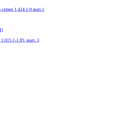
серии 1.424.1-9 вып.1
П)
.015.1-1.95. вып. 3