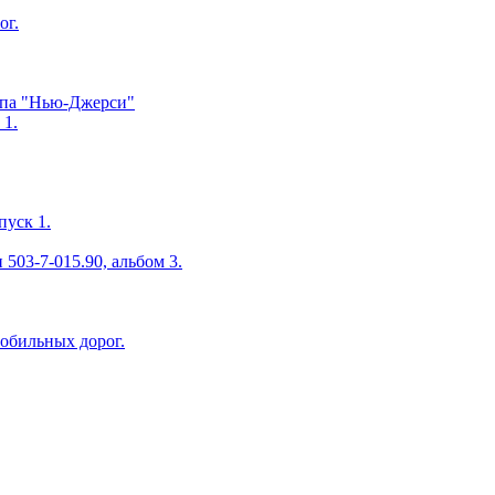
ог.
ипа "Нью-Джерси"
 1.
пуск 1.
503-7-015.90, альбом 3.
мобильных дорог.