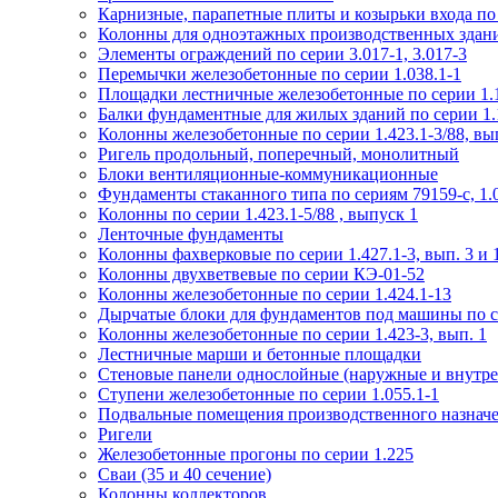
Карнизные, парапетные плиты и козырьки входа по
Колонны для одноэтажных производственных зданий
Элементы ограждений по серии 3.017-1, 3.017-3
Перемычки железобетонные по серии 1.038.1-1
Площадки лестничные железобетонные по серии 1.1
Балки фундаментные для жилых зданий по серии 1.
Колонны железобетонные по серии 1.423.1-3/88, вы
Ригель продольный, поперечный, монолитный
Блоки вентиляционные-коммуникационные
Фундаменты стаканного типа по сериям 79159-с, 1.02
Колонны по серии 1.423.1-5/88 , выпуск 1
Ленточные фундаменты
Колонны фахверковые по серии 1.427.1-3, вып. 3 и 
Колонны двухветвевые по серии КЭ-01-52
Колонны железобетонные по серии 1.424.1-13
Дырчатые блоки для фундаментов под машины по се
Колонны железобетонные по серии 1.423-3, вып. 1
Лестничные марши и бетонные площадки
Стеновые панели однослойные (наружные и внутре
Ступени железобетонные по серии 1.055.1-1
Подвальные помещения производственного назначен
Ригели
Железобетонные прогоны по серии 1.225
Сваи (35 и 40 сечение)
Колонны коллекторов