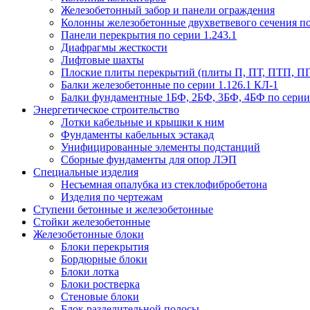
Железобетонный забор и панели ограждения
Колонны железобетонные двухветвевого сечения по 
Панели перекрытия по серии 1.243.1
Диафрагмы жесткости
Лифтовые шахты
Плоские плиты перекрытий (плиты П, ПТ, ПТП, П
Балки железобетонные по серии 1.126.1 КЛ-1
Балки фундаментные 1БФ, 2БФ, 3БФ, 4БФ по серии 1
Энергетическое строительство
Лотки кабельные и крышки к ним
Фундаменты кабельных эстакад
Унифицированные элементы подстанций
Сборные фундаменты для опор ЛЭП
Специальные изделия
Несъемная опалубка из стеклофибробетона
Изделия по чертежам
Ступени бетонные и железобетонные
Стойки железобетонные
Железобетонные блоки
Блоки перекрытия
Бордюрные блоки
Блоки лотка
Блоки ростверка
Стеновые блоки
Блок разделительной полосы