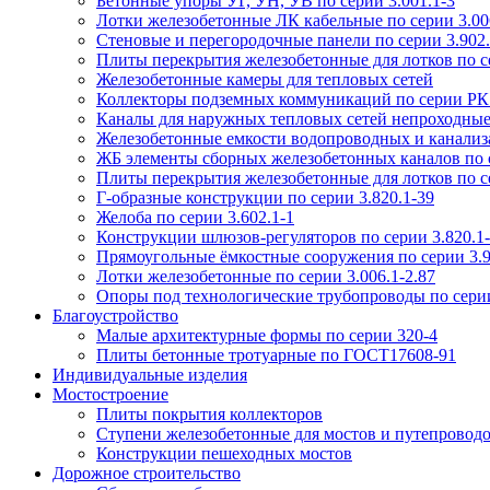
Бетонные упоры УГ, УН, УВ по серии 3.001.1-3
Лотки железобетонные ЛК кабельные по серии 3.006
Стеновые и перегородочные панели по серии 3.902.
Плиты перекрытия железобетонные для лотков по се
Железобетонные камеры для тепловых сетей
Коллекторы подземных коммуникаций по серии РК
Каналы для наружных тепловых сетей непроходные
Железобетонные емкости водопроводных и канализ
ЖБ элементы сборных железобетонных каналов по 
Плиты перекрытия железобетонные для лотков по се
Г-образные конструкции по серии 3.820.1-39
Желоба по серии 3.602.1-1
Конструкции шлюзов-регуляторов по серии 3.820.1
Прямоугольные ёмкостные сооружения по серии 3.9
Лотки железобетонные по серии 3.006.1-2.87
Опоры под технологические трубопроводы по серии
Благоустройство
Малые архитектурные формы по серии 320-4
Плиты бетонные тротуарные по ГОСТ17608-91
Индивидуальные изделия
Мостостроение
Плиты покрытия коллекторов
Ступени железобетонные для мостов и путепровод
Конструкции пешеходных мостов
Дорожное строительство