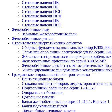
Стеновые панели ПК
Стеновые панели ПБ
Стеновые панели ПСП
Стеновые панели ПСД
Стеновые панели ПВ
Стеновые панели ПСТ
Железобетонные сваи
Забивные железобетонные сваи
Железобетонные ригели
Строительство энергетических объектов
Сборные фундаменты для стальных опор ВЛ35-500 кв
Элементы опор линий электропередач по серии 3.40
ЖБ элементы проходных и непроходных кабельных э
Железобетонные приставки по серии 3.407-57/87
Железобетонные элементы мачт осветительных по се
Унифицированные фундаментные конструкции по с
Гражданское и промышленное строительство
Вентиляционные блоки
Стаканы для вентиляторов, дефлекторов и зонтов по
Подколонники сборные по серии 1.411.1-3
Опоры железобетонные
Цокольные панели
Балки железобетонные по серии 1.415-1. Выпуск 1
Балки подкрановых путей
Трехслойные стеновые панели