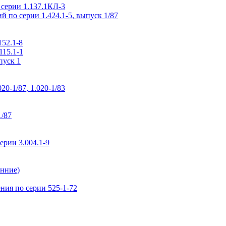
 серии 1.137.1КЛ-3
 по серии 1.424.1-5, выпуск 1/87
52.1-8
115.1-1
пуск 1
0-1/87, 1.020-1/83
1/87
рии 3.004.1-9
нние)
ия по серии 525-1-72