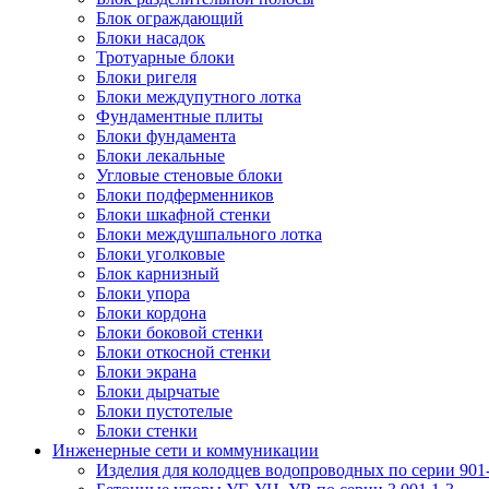
Блок ограждающий
Блоки насадок
Тротуарные блоки
Блоки ригеля
Блоки междупутного лотка
Фундаментные плиты
Блоки фундамента
Блоки лекальные
Угловые стеновые блоки
Блоки подферменников
Блоки шкафной стенки
Блоки междушпального лотка
Блоки уголковые
Блок карнизный
Блоки упора
Блоки кордона
Блоки боковой стенки
Блоки откосной стенки
Блоки экрана
Блоки дырчатые
Блоки пустотелые
Блоки стенки
Инженерные сети и коммуникации
Изделия для колодцев водопроводных по серии 901-