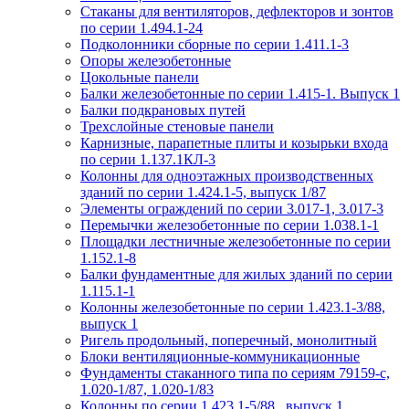
Стаканы для вентиляторов, дефлекторов и зонтов
по серии 1.494.1-24
Подколонники сборные по серии 1.411.1-3
Опоры железобетонные
Цокольные панели
Балки железобетонные по серии 1.415-1. Выпуск 1
Балки подкрановых путей
Трехслойные стеновые панели
Карнизные, парапетные плиты и козырьки входа
по серии 1.137.1КЛ-3
Колонны для одноэтажных производственных
зданий по серии 1.424.1-5, выпуск 1/87
Элементы ограждений по серии 3.017-1, 3.017-3
Перемычки железобетонные по серии 1.038.1-1
Площадки лестничные железобетонные по серии
1.152.1-8
Балки фундаментные для жилых зданий по серии
1.115.1-1
Колонны железобетонные по серии 1.423.1-3/88,
выпуск 1
Ригель продольный, поперечный, монолитный
Блоки вентиляционные-коммуникационные
Фундаменты стаканного типа по сериям 79159-с,
1.020-1/87, 1.020-1/83
Колонны по серии 1.423.1-5/88 , выпуск 1