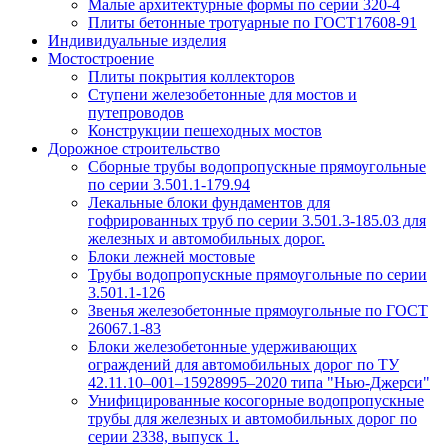
Малые архитектурные формы по серии 320-4
Плиты бетонные тротуарные по ГОСТ17608-91
Индивидуальные изделия
Мостостроение
Плиты покрытия коллекторов
Ступени железобетонные для мостов и
путепроводов
Конструкции пешеходных мостов
Дорожное строительство
Сборные трубы водопропускные прямоугольные
по серии 3.501.1-179.94
Лекальные блоки фундаментов для
гофрированных труб по серии 3.501.3-185.03 для
железных и автомобильных дорог.
Блоки лежней мостовые
Трубы водопропускные прямоугольные по серии
3.501.1-126
Звенья железобетонные прямоугольные по ГОСТ
26067.1-83
Блоки железобетонные удерживающих
ограждений для автомобильных дорог по ТУ
42.11.10–001–15928995–2020 типа "Нью-Джерси"
Унифицированные косогорные водопропускные
трубы для железных и автомобильных дорог по
серии 2338, выпуск 1.