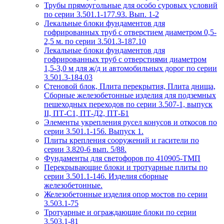
Трубы прямоугольные для особо суровых условий
по серии 3.501.1-177.93. Вып. 1-2
Лекальные блоки фундаментов для
гофрированных труб с отверстием диаметром 0,5-
2,5 м. по серии 3.501.3-187.10
Лекальные блоки фундаментов для
гофрированных труб с отверстиями диаметром
1,5-3,0 м для ж/д и автомобильных дорог по серии
3.501.3-184.03
Стеновой блок, Плита перекрытия, Плита днища,
Сборные железобетонные изделия для подземных
пешеходных переходов по серии 3.507-1, выпуск
II, ПТ-С1, ПТ-Д2, ПТ-Б1
Элементы укрепления русел конусов и откосов по
серии 3.501.1-156. Выпуск 1.
Плиты крепления сооружений и гасители по
серии 3.820-6 вып. 5/88.
Фундаменты для светофоров по 410905-ТМП
Перекрывающие блоки и тротуарные плиты по
серии 3.501.1-146. Изделия сборные
железобетонные.
Железобетонные изделия опор мостов по серии
3.503.1-75
Тротуарные и ограждающие блоки по серии
3.503.1-81