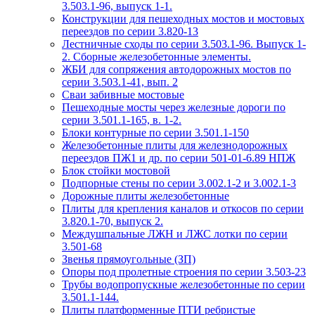
3.503.1-96, выпуск 1-1.
Конструкции для пешеходных мостов и мостовых
переездов по серии 3.820-13
Лестничные сходы по серии 3.503.1-96. Выпуск 1-
2. Сборные железобетонные элементы.
ЖБИ для сопряжения автодорожных мостов по
серии 3.503.1-41, вып. 2
Сваи забивные мостовые
Пешеходные мосты через железные дороги по
серии 3.501.1-165, в. 1-2.
Блоки контурные по серии 3.501.1-150
Железобетонные плиты для железнодорожных
переездов ПЖ1 и др. по серии 501-01-6.89 НПЖ
Блок стойки мостовой
Подпорные стены по серии 3.002.1-2 и 3.002.1-3
Дорожные плиты железобетонные
Плиты для крепления каналов и откосов по серии
3.820.1-70, выпуск 2.
Междушпальные ЛЖН и ЛЖС лотки по серии
3.501-68
Звенья прямоугольные (ЗП)
Опоры под пролетные строения по серии 3.503-23
Трубы водопропускные железобетонные по серии
3.501.1-144.
Плиты платформенные ПТИ ребристые