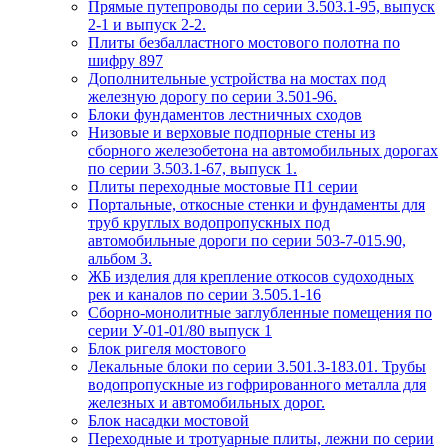
Прямые путепроводы по серии 3.503.1-95, выпуск
2-1 и выпуск 2-2.
Плиты безбалластного мостового полотна по
шифру 897
Дополнительные устройства на мостах под
железную дорогу по серии 3.501-96.
Блоки фундаментов лестничных сходов
Низовые и верховые подпорные стены из
сборного железобетона на автомобильных дорогах
по серии 3.503.1-67, выпуск 1.
Плиты переходные мостовые П1 серии
Портальные, откосные стенки и фундаменты для
труб круглых водопропускных под
автомобильные дороги по серии 503-7-015.90,
альбом 3.
ЖБ изделия для крепление откосов судоходных
рек и каналов по серии 3.505.1-16
Сборно-монолитные заглубленные помещения по
серии У-01-01/80 выпуск 1
Блок ригеля мостового
Лекальные блоки по серии 3.501.3-183.01. Трубы
водопропускные из гофрированного металла для
железных и автомобильных дорог.
Блок насадки мостовой
Переходные и тротуарные плиты, лежни по серии