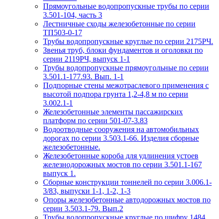
Прямоугольные водопропускные трубы по серии
3.501-104, часть 3
Лестничные сходы железобетонные по серии
ТП503-0-17
Трубы водопропускные круглые по серии 2175РЧ.
Звенья труб, блоки фундаментов и оголовки по
серии 2119РЧ, выпуск 1-1
Трубы водопропускные прямоугольные по серии
3.501.1-177.93. Вып. 1-1
Подпорные стены межотраслевого применения с
высотой подпора грунта 1,2-4,8 м по серии
3.002.1-1
Железобетонные элементы пассажирских
платформ по серии 501-07-3.83
Водоотводные сооружения на автомобильных
дорогах по серии 3.503.1-66. Изделия сборные
железобетонные.
Железобетонные короба для удлинения устоев
железнодорожных мостов по серии 3.501.1-167
выпуск 1.
Сборные конструкции тоннелей по серии 3.006.1-
3/83, выпуски 1-1, 1-2, 1-3
Опоры железобетонные автодорожных мостов по
серии 3.503.1-79. Вып.2
Трубы водопропускные круглые по шифру 1484.