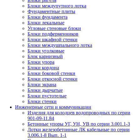
Блоки ригеля
Блоки междупутного лотка
Фундаментные плиты
Блоки фундамента
Блоки лекальные
Угловые стеновые блоки
Блоки подферменников
Блоки шкафной стенки
Блоки междушпального лотка
Блоки уголковые
Блок карнизный
Блоки упора
Блоки кордона
Блоки боковой стенки
Блоки откосной стенки
Блоки экрана
Блоки дырчатые
Блоки пустотелые
Блоки стенки
Инженерные сети и коммуникации
Изделия для колодцев водопроводных по серии
901-09-11.84
Бетонные упоры УГ, УН, УВ по серии 3.001.1-3
Лотки железобетонные ЛК кабельные по серии
3.006.1-8 Вып. 1-1