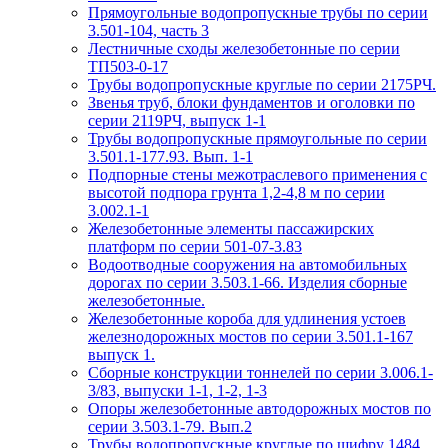
Прямоугольные водопропускные трубы по серии
3.501-104, часть 3
Лестничные сходы железобетонные по серии
ТП503-0-17
Трубы водопропускные круглые по серии 2175РЧ.
Звенья труб, блоки фундаментов и оголовки по
серии 2119РЧ, выпуск 1-1
Трубы водопропускные прямоугольные по серии
3.501.1-177.93. Вып. 1-1
Подпорные стены межотраслевого применения с
высотой подпора грунта 1,2-4,8 м по серии
3.002.1-1
Железобетонные элементы пассажирских
платформ по серии 501-07-3.83
Водоотводные сооружения на автомобильных
дорогах по серии 3.503.1-66. Изделия сборные
железобетонные.
Железобетонные короба для удлинения устоев
железнодорожных мостов по серии 3.501.1-167
выпуск 1.
Сборные конструкции тоннелей по серии 3.006.1-
3/83, выпуски 1-1, 1-2, 1-3
Опоры железобетонные автодорожных мостов по
серии 3.503.1-79. Вып.2
Трубы водопропускные круглые по шифру 1484.