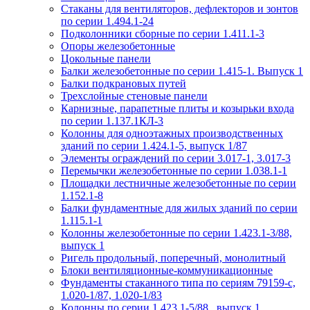
Стаканы для вентиляторов, дефлекторов и зонтов
по серии 1.494.1-24
Подколонники сборные по серии 1.411.1-3
Опоры железобетонные
Цокольные панели
Балки железобетонные по серии 1.415-1. Выпуск 1
Балки подкрановых путей
Трехслойные стеновые панели
Карнизные, парапетные плиты и козырьки входа
по серии 1.137.1КЛ-3
Колонны для одноэтажных производственных
зданий по серии 1.424.1-5, выпуск 1/87
Элементы ограждений по серии 3.017-1, 3.017-3
Перемычки железобетонные по серии 1.038.1-1
Площадки лестничные железобетонные по серии
1.152.1-8
Балки фундаментные для жилых зданий по серии
1.115.1-1
Колонны железобетонные по серии 1.423.1-3/88,
выпуск 1
Ригель продольный, поперечный, монолитный
Блоки вентиляционные-коммуникационные
Фундаменты стаканного типа по сериям 79159-с,
1.020-1/87, 1.020-1/83
Колонны по серии 1.423.1-5/88 , выпуск 1