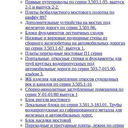
Прямые путепроводы по серии 3.503.1-95, выпуск
2-1 и выпуск 2-2.
Плиты безбалластного мостового полотна по
шифру 897
Дополнительные устройства на мостах под
железную дорогу по серии 3.501-96.
Блоки фундаментов лестничных сходов
Низовые и верховые подпорные стены из
сборного железобетона на автомобильных дорогах
по серии 3.503.1-67, выпуск 1.
Плиты переходные мостовые П1 серии
Портальные, откосные стенки и фундаменты для
труб круглых водопропускных под
автомобильные дороги по серии 503-7-015.90,
альбом 3.
ЖБ изделия для крепление откосов судоходных
рек и каналов по серии 3.505.1-16
Сборно-монолитные заглубленные помещения по
серии У-01-01/80 выпуск 1
Блок ригеля мостового
Лекальные блоки по серии 3.501.3-183.01. Трубы
водопропускные из гофрированного металла для
железных и автомобильных дорог.
Блок насадки мостовой
Переходные и тротуарные плиты, лежни по серии