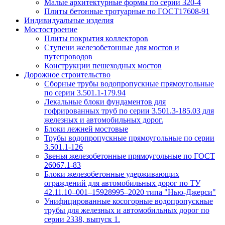
Малые архитектурные формы по серии 320-4
Плиты бетонные тротуарные по ГОСТ17608-91
Индивидуальные изделия
Мостостроение
Плиты покрытия коллекторов
Ступени железобетонные для мостов и
путепроводов
Конструкции пешеходных мостов
Дорожное строительство
Сборные трубы водопропускные прямоугольные
по серии 3.501.1-179.94
Лекальные блоки фундаментов для
гофрированных труб по серии 3.501.3-185.03 для
железных и автомобильных дорог.
Блоки лежней мостовые
Трубы водопропускные прямоугольные по серии
3.501.1-126
Звенья железобетонные прямоугольные по ГОСТ
26067.1-83
Блоки железобетонные удерживающих
ограждений для автомобильных дорог по ТУ
42.11.10–001–15928995–2020 типа "Нью-Джерси"
Унифицированные косогорные водопропускные
трубы для железных и автомобильных дорог по
серии 2338, выпуск 1.