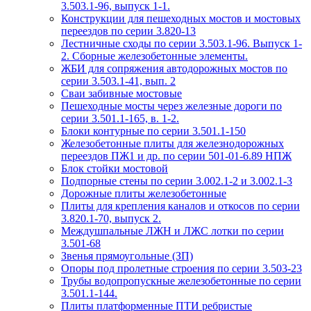
3.503.1-96, выпуск 1-1.
Конструкции для пешеходных мостов и мостовых
переездов по серии 3.820-13
Лестничные сходы по серии 3.503.1-96. Выпуск 1-
2. Сборные железобетонные элементы.
ЖБИ для сопряжения автодорожных мостов по
серии 3.503.1-41, вып. 2
Сваи забивные мостовые
Пешеходные мосты через железные дороги по
серии 3.501.1-165, в. 1-2.
Блоки контурные по серии 3.501.1-150
Железобетонные плиты для железнодорожных
переездов ПЖ1 и др. по серии 501-01-6.89 НПЖ
Блок стойки мостовой
Подпорные стены по серии 3.002.1-2 и 3.002.1-3
Дорожные плиты железобетонные
Плиты для крепления каналов и откосов по серии
3.820.1-70, выпуск 2.
Междушпальные ЛЖН и ЛЖС лотки по серии
3.501-68
Звенья прямоугольные (ЗП)
Опоры под пролетные строения по серии 3.503-23
Трубы водопропускные железобетонные по серии
3.501.1-144.
Плиты платформенные ПТИ ребристые