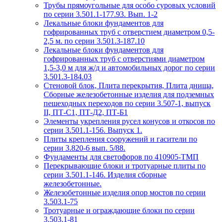
Трубы прямоугольные для особо суровых условий
по серии 3.501.1-177.93. Вып. 1-2
Лекальные блоки фундаментов для
гофрированных труб с отверстием диаметром 0,5-
2,5 м. по серии 3.501.3-187.10
Лекальные блоки фундаментов для
гофрированных труб с отверстиями диаметром
1,5-3,0 м для ж/д и автомобильных дорог по серии
3.501.3-184.03
Стеновой блок, Плита перекрытия, Плита днища,
Сборные железобетонные изделия для подземных
пешеходных переходов по серии 3.507-1, выпуск
II, ПТ-С1, ПТ-Д2, ПТ-Б1
Элементы укрепления русел конусов и откосов по
серии 3.501.1-156. Выпуск 1.
Плиты крепления сооружений и гасители по
серии 3.820-6 вып. 5/88.
Фундаменты для светофоров по 410905-ТМП
Перекрывающие блоки и тротуарные плиты по
серии 3.501.1-146. Изделия сборные
железобетонные.
Железобетонные изделия опор мостов по серии
3.503.1-75
Тротуарные и ограждающие блоки по серии
3.503.1-81