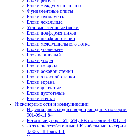
Блоки ригеля
Блоки междупутного лотка
Фундаментные плиты
Блоки фундамента
Блоки лекальные
Угловые стеновые блоки
Блоки подферменников
Блоки шкафной стенки
Блоки междушпального лотка
Блоки уголковые
Блок карнизный
Блоки упора
Блоки кордона
Блоки боковой стенки
Блоки откосной стенки
Блоки экрана
Блоки дырчатые
Блоки пустотелые
Блоки стенки
Инженерные сети и коммуникации
Изделия для колодцев водопроводных по серии
901-09-11.84
Бетонные упоры УГ, УН, УВ по серии 3.001.1-3
Лотки железобетонные ЛК кабельные по серии
3.006.1-8 Вып. 1-1