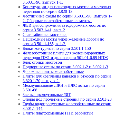
3.503.1-96, выпуск 1-1.
Конструкции для пешеходных мостов и мостовых
переездов по серии 3.820-13
Лестничные сходы по серии 3.503.1-96. Выпуск 1-
2. Сборные железобетонные элементы.
ЖБИ для сопряжения автодорожных мостов по
серии 3.503.1-41, вып. 2
Сваи забивные мостовые
Пешеходные мосты через железные дороги по
серии 3.501.1-165, в. 1-2.
Блоки контурные по серии 3.501.1-150
Железобетонные плиты для железнодорожных
переездов ПЖ1 и др. по серии 501-01-6.89 НПЖ
Блок стойки мостовой
Подпорные стены по серии 3.002.1-2 и 3.002.1-3
Дорожные плиты железобетонные
Плиты для крепления каналов и откосов по серии
3.820.1-70, выпуск 2.
Междушпальные ЛЖН и ЛЖС лотки по серии
3.501-68
Звенья прямоугольные (ЗП)
Опоры под пролетные строения по серии 3.503-23
Трубы водопропускные железобетонные по серии
3.501.1-144.
Плиты платформенные ПТИ ребристые