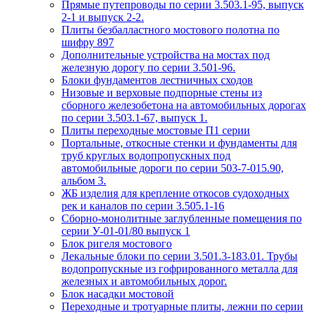
Прямые путепроводы по серии 3.503.1-95, выпуск
2-1 и выпуск 2-2.
Плиты безбалластного мостового полотна по
шифру 897
Дополнительные устройства на мостах под
железную дорогу по серии 3.501-96.
Блоки фундаментов лестничных сходов
Низовые и верховые подпорные стены из
сборного железобетона на автомобильных дорогах
по серии 3.503.1-67, выпуск 1.
Плиты переходные мостовые П1 серии
Портальные, откосные стенки и фундаменты для
труб круглых водопропускных под
автомобильные дороги по серии 503-7-015.90,
альбом 3.
ЖБ изделия для крепление откосов судоходных
рек и каналов по серии 3.505.1-16
Сборно-монолитные заглубленные помещения по
серии У-01-01/80 выпуск 1
Блок ригеля мостового
Лекальные блоки по серии 3.501.3-183.01. Трубы
водопропускные из гофрированного металла для
железных и автомобильных дорог.
Блок насадки мостовой
Переходные и тротуарные плиты, лежни по серии