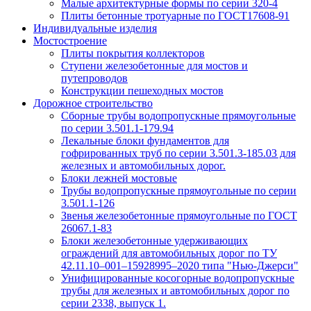
Малые архитектурные формы по серии 320-4
Плиты бетонные тротуарные по ГОСТ17608-91
Индивидуальные изделия
Мостостроение
Плиты покрытия коллекторов
Ступени железобетонные для мостов и
путепроводов
Конструкции пешеходных мостов
Дорожное строительство
Сборные трубы водопропускные прямоугольные
по серии 3.501.1-179.94
Лекальные блоки фундаментов для
гофрированных труб по серии 3.501.3-185.03 для
железных и автомобильных дорог.
Блоки лежней мостовые
Трубы водопропускные прямоугольные по серии
3.501.1-126
Звенья железобетонные прямоугольные по ГОСТ
26067.1-83
Блоки железобетонные удерживающих
ограждений для автомобильных дорог по ТУ
42.11.10–001–15928995–2020 типа "Нью-Джерси"
Унифицированные косогорные водопропускные
трубы для железных и автомобильных дорог по
серии 2338, выпуск 1.