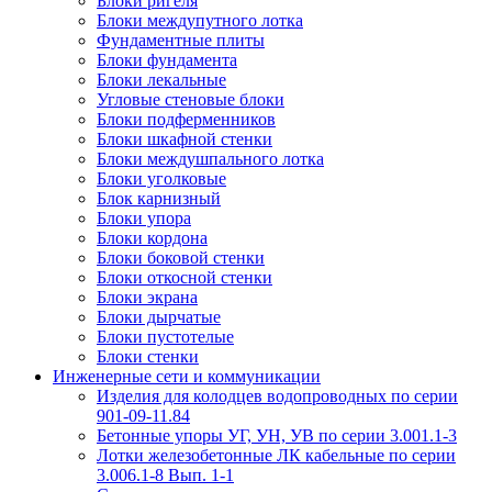
Блоки ригеля
Блоки междупутного лотка
Фундаментные плиты
Блоки фундамента
Блоки лекальные
Угловые стеновые блоки
Блоки подферменников
Блоки шкафной стенки
Блоки междушпального лотка
Блоки уголковые
Блок карнизный
Блоки упора
Блоки кордона
Блоки боковой стенки
Блоки откосной стенки
Блоки экрана
Блоки дырчатые
Блоки пустотелые
Блоки стенки
Инженерные сети и коммуникации
Изделия для колодцев водопроводных по серии
901-09-11.84
Бетонные упоры УГ, УН, УВ по серии 3.001.1-3
Лотки железобетонные ЛК кабельные по серии
3.006.1-8 Вып. 1-1