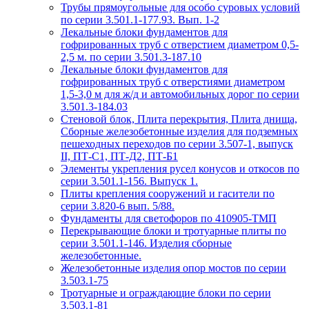
Трубы прямоугольные для особо суровых условий
по серии 3.501.1-177.93. Вып. 1-2
Лекальные блоки фундаментов для
гофрированных труб с отверстием диаметром 0,5-
2,5 м. по серии 3.501.3-187.10
Лекальные блоки фундаментов для
гофрированных труб с отверстиями диаметром
1,5-3,0 м для ж/д и автомобильных дорог по серии
3.501.3-184.03
Стеновой блок, Плита перекрытия, Плита днища,
Сборные железобетонные изделия для подземных
пешеходных переходов по серии 3.507-1, выпуск
II, ПТ-С1, ПТ-Д2, ПТ-Б1
Элементы укрепления русел конусов и откосов по
серии 3.501.1-156. Выпуск 1.
Плиты крепления сооружений и гасители по
серии 3.820-6 вып. 5/88.
Фундаменты для светофоров по 410905-ТМП
Перекрывающие блоки и тротуарные плиты по
серии 3.501.1-146. Изделия сборные
железобетонные.
Железобетонные изделия опор мостов по серии
3.503.1-75
Тротуарные и ограждающие блоки по серии
3.503.1-81