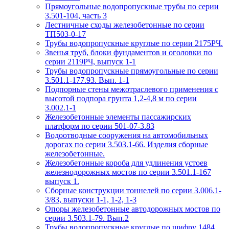
Прямоугольные водопропускные трубы по серии
3.501-104, часть 3
Лестничные сходы железобетонные по серии
ТП503-0-17
Трубы водопропускные круглые по серии 2175РЧ.
Звенья труб, блоки фундаментов и оголовки по
серии 2119РЧ, выпуск 1-1
Трубы водопропускные прямоугольные по серии
3.501.1-177.93. Вып. 1-1
Подпорные стены межотраслевого применения с
высотой подпора грунта 1,2-4,8 м по серии
3.002.1-1
Железобетонные элементы пассажирских
платформ по серии 501-07-3.83
Водоотводные сооружения на автомобильных
дорогах по серии 3.503.1-66. Изделия сборные
железобетонные.
Железобетонные короба для удлинения устоев
железнодорожных мостов по серии 3.501.1-167
выпуск 1.
Сборные конструкции тоннелей по серии 3.006.1-
3/83, выпуски 1-1, 1-2, 1-3
Опоры железобетонные автодорожных мостов по
серии 3.503.1-79. Вып.2
Трубы водопропускные круглые по шифру 1484.