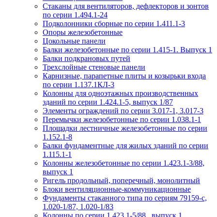
Стаканы для вентиляторов, дефлекторов и зонтов
по серии 1.494.1-24
Подколонники сборные по серии 1.411.1-3
Опоры железобетонные
Цокольные панели
Балки железобетонные по серии 1.415-1. Выпуск 1
Балки подкрановых путей
Трехслойные стеновые панели
Карнизные, парапетные плиты и козырьки входа
по серии 1.137.1КЛ-3
Колонны для одноэтажных производственных
зданий по серии 1.424.1-5, выпуск 1/87
Элементы ограждений по серии 3.017-1, 3.017-3
Перемычки железобетонные по серии 1.038.1-1
Площадки лестничные железобетонные по серии
1.152.1-8
Балки фундаментные для жилых зданий по серии
1.115.1-1
Колонны железобетонные по серии 1.423.1-3/88,
выпуск 1
Ригель продольный, поперечный, монолитный
Блоки вентиляционные-коммуникационные
Фундаменты стаканного типа по сериям 79159-с,
1.020-1/87, 1.020-1/83
Колонны по серии 1.423.1-5/88 , выпуск 1