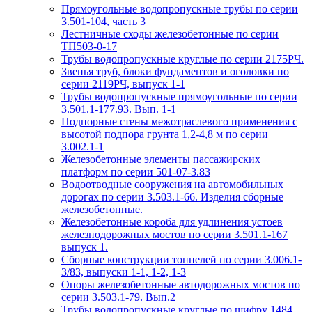
Прямоугольные водопропускные трубы по серии
3.501-104, часть 3
Лестничные сходы железобетонные по серии
ТП503-0-17
Трубы водопропускные круглые по серии 2175РЧ.
Звенья труб, блоки фундаментов и оголовки по
серии 2119РЧ, выпуск 1-1
Трубы водопропускные прямоугольные по серии
3.501.1-177.93. Вып. 1-1
Подпорные стены межотраслевого применения с
высотой подпора грунта 1,2-4,8 м по серии
3.002.1-1
Железобетонные элементы пассажирских
платформ по серии 501-07-3.83
Водоотводные сооружения на автомобильных
дорогах по серии 3.503.1-66. Изделия сборные
железобетонные.
Железобетонные короба для удлинения устоев
железнодорожных мостов по серии 3.501.1-167
выпуск 1.
Сборные конструкции тоннелей по серии 3.006.1-
3/83, выпуски 1-1, 1-2, 1-3
Опоры железобетонные автодорожных мостов по
серии 3.503.1-79. Вып.2
Трубы водопропускные круглые по шифру 1484.