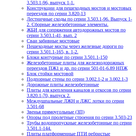
3.503.1-96, выпуск 1-1.
Конструкции для пешеходных мостов и мостовых
переездов по серии 3.820-13
Лестничные сходы по серии 3.503.1-96. Выпуск 1-
2. Сборные железобетонные элементы.
ЖБИ для сопряжения автодорожных мостов по
серии 3.503.1-41, вып. 2
Сваи забивные мостовые
Пешеходные мосты через железные дороги по
серии 3.501.1-165, в. 1-2.
Блоки контурные по серии 3.501.1-150
Железобетонные плиты для железнодорожных
переездов ПЖ1 и др. по серии 501-01-6.89 НПЖ
Блок стойки мостовой
Подпорные стены по серии 3.002.1-2 и 3.002.1-3
Дорожные плиты железобетонные
Плиты для крепления каналов и откосов по серии
3.820.1-70, выпуск 2.
Междушпальные ЛЖН и ЛЖС лотки по серии
3.501-68
Звенья прямоугольные (ЗП)
Опоры под пролетные строения по серии 3.503-23
Трубы водопропускные железобетонные по серии
3.501.1-144.
Плиты платформенные ПТИ ребристые