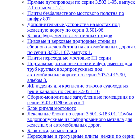
Прямые путепроводы по серии 3.503.1-95, выпуск
2-1 и выпуск 2-2.
Плиты безбалластного мостового полотна по
шифру 897
Дополнительные устройства на мостах под
железную дорогу по серии 3.501-96.
Блоки фундаментов лестничных сходов
Низовые и верховые подпорные стены из
сборного железобетона на автомобильных дорогах
по серии 3.503.1-67, выпуск 1.
Плиты переходные мостовые П1 серии
Портальные, откосные стенки и фундаменты для
труб круглых водопропускных под
автомобильные дороги по серии 503-7-015.90,
альбом 3.
ЖБ изделия для крепление откосов судоходных
рек и каналов по серии 3.505.1-16
Сборно-монолитные заглубленные помещения по
серии У-01-01/80 выпуск 1
Блок ригеля мостового
Лекальные блоки по серии 3.501.3-183.01. Трубы
водопропускные из гофрированного металла для
железных и автомобильных дорог.
Блок насадки мостовой
Переходные и тротуарные плиты, лежни по серии