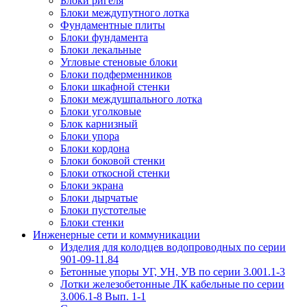
Блоки ригеля
Блоки междупутного лотка
Фундаментные плиты
Блоки фундамента
Блоки лекальные
Угловые стеновые блоки
Блоки подферменников
Блоки шкафной стенки
Блоки междушпального лотка
Блоки уголковые
Блок карнизный
Блоки упора
Блоки кордона
Блоки боковой стенки
Блоки откосной стенки
Блоки экрана
Блоки дырчатые
Блоки пустотелые
Блоки стенки
Инженерные сети и коммуникации
Изделия для колодцев водопроводных по серии
901-09-11.84
Бетонные упоры УГ, УН, УВ по серии 3.001.1-3
Лотки железобетонные ЛК кабельные по серии
3.006.1-8 Вып. 1-1