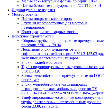
Малые архитектурные формы по серии 320-4
Плиты бетонные тротуарные по ГОСТ17608-91
Индивидуальные изделия
Мостостроение
Плиты покрытия коллекторов
Ступени железобетонные для мостов и
путепроводов
Конструкции пешеходных мостов
Дорожное строительство
Сборные трубы водопропускные прямоугольные
по серии 3.501.1-179.94
Лекальные блоки фундаментов для
гофрированных труб по серии 3.501.3-185.03 для
железных и автомобильных дорог.
Блоки лежней мостовые
Трубы водопропускные прямоугольные по серии
3.501.1-126
Звенья железобетонные прямоугольные по ГОСТ
26067.1-83
Блоки железобетонные удерживающих
ограждений для автомобильных дорог по ТУ
42.11.10–001–15928995–2020 типа "Нью-Джерси"
Унифицированные косогорные водопропускные
трубы для железных и автомобильных дорог по
серии 2338, выпуск 1.