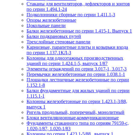
Стаканы для вентиляторов, дефлекторов и зонтов
по серии 1.494.1-24
Подколонники сборные по серии 1.411.1-3
Опоры железобетонные
Цокольные панели
Балки железобетонные по серии 1.415-1. Выпуск 1
Балки подкрановых путей
Трехслойные стеновые панели
Карнизные, парапетные плиты и козырьки входа
по серии 1.137.1КЛ-3
Колонны для одноэтажных производственных
зданий по серии 1.424.1-5, выпуск 1/87
Элементы ограждений по серии 3.017-1, 3.017-3
Перемычки железобетонные по серии 1.038.1-1
Площадки лестничные железобетонные по серии
1.152.1-8
Балки фундаментные для жилых зданий по серии
1.115.1-1
Колонны железобетонные по серии 1.423.1-3/88,
выпуск 1
Ригель продольный, поперечный, монолитный
Блоки вентиляционные-коммуникационные
Фундаменты стаканного типа по сериям 79159-с,
1.020-1/87, 1.020-1/83
Колонны по серии 1.423.1-5/88 , выпуск 1