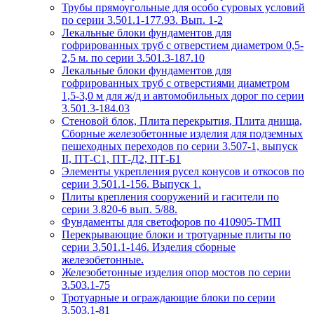
Трубы прямоугольные для особо суровых условий
по серии 3.501.1-177.93. Вып. 1-2
Лекальные блоки фундаментов для
гофрированных труб с отверстием диаметром 0,5-
2,5 м. по серии 3.501.3-187.10
Лекальные блоки фундаментов для
гофрированных труб с отверстиями диаметром
1,5-3,0 м для ж/д и автомобильных дорог по серии
3.501.3-184.03
Стеновой блок, Плита перекрытия, Плита днища,
Сборные железобетонные изделия для подземных
пешеходных переходов по серии 3.507-1, выпуск
II, ПТ-С1, ПТ-Д2, ПТ-Б1
Элементы укрепления русел конусов и откосов по
серии 3.501.1-156. Выпуск 1.
Плиты крепления сооружений и гасители по
серии 3.820-6 вып. 5/88.
Фундаменты для светофоров по 410905-ТМП
Перекрывающие блоки и тротуарные плиты по
серии 3.501.1-146. Изделия сборные
железобетонные.
Железобетонные изделия опор мостов по серии
3.503.1-75
Тротуарные и ограждающие блоки по серии
3.503.1-81